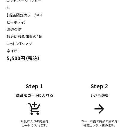
コンビネーションミー
ル
【当店限定カラー/ネイ
ビーボディ】
渡辺久信
球史に残る痛恨の1球
コットンTシャツ
ネイビー
5,500円（税込）
Step 1
Step 2
商品をカートに入れる
レジへ進む
add_shopping_cart
arrow_forward
お気に入りの商品を
カート画面で商品と金額を
カートに入れます。
確認しレジへ進みます。