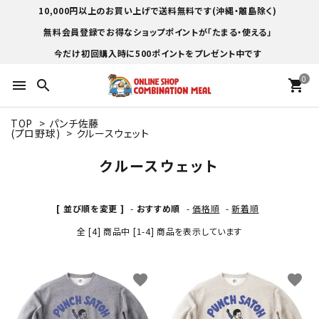
10,000円以上のお買い上げで送料無料です(沖縄・離島除く)
無料会員登録でお得なショップポイントが「たまる・使える」
今だけ初回購入時に500ポイントをプレゼント中です
0
menu
search
shopping_cart
TOP
>
パンチ佐藤
(プロ野球)
>
クルースウェット
クルースウェット
[ 並び順を変更 ]
-
おすすめ順
-
価格順
-
新着順
全 [4] 商品中 [1-4] 商品を表示しています
favorite
favorite