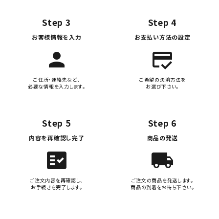
Step 3
Step 4
お客様情報を入力
お支払い方法の設定
person
credit_score
ご住所・連絡先など、
ご希望の決済方法を
必要な情報を入力します。
お選び下さい。
Step 5
Step 6
内容を再確認し完了
商品の発送
fact_check
local_shipping
ご注文内容を再確認し、
ご注文の商品を発送します。
お手続きを完了します。
商品の到着をお待ち下さい。