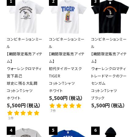
1
2
3
コンビネーションミー
コンビネーションミー
コンビネーションミー
ル
ル
ル
【期間限定販売アイテ
【期間限定販売アイテ
【期間限定販売アイテ
ム】
ム】
ム】
ウォーレンクロマティ
初代タイガーマスク
ウォーレンクロマティ
宮下昌己
TIGER
トレードマークのフー
球史に残る大乱闘
コットンTシャツ
センガム
コットンTシャツ
ホワイト
コットンTシャツ
5,500円（税込）
ホワイト
ブラック
5,500円（税込）
5,500円（税込）
7件
1件
4
5
6