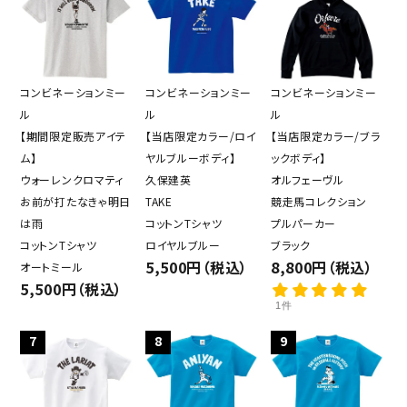
close
コンビネーションミー
コンビネーションミー
コンビネーションミー
ル
ル
ル
【期間限定販売アイテ
【当店限定カラー/ロイ
【当店限定カラー/ブラ
キーワード
ム】
ヤルブルーボディ】
ックボディ】
ウォーレンクロマティ
久保建英
オルフェーヴル
お前が打たなきゃ明日
TAKE
競走馬コレクション
は雨
コットンTシャツ
プルパーカー
カテゴリー
コットンTシャツ
ロイヤルブルー
ブラック
5,500円（税込）
8,800円（税込）
オートミール
5,500円（税込）
1件
検索する
7
8
9