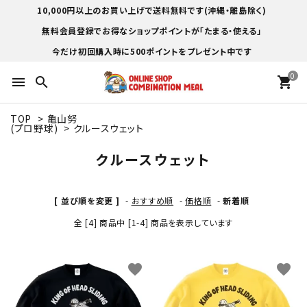
10,000円以上のお買い上げで送料無料です(沖縄・離島除く)
無料会員登録でお得なショップポイントが「たまる・使える」
今だけ初回購入時に500ポイントをプレゼント中です
0
menu
search
shopping_cart
TOP
>
亀山努
(プロ野球)
>
クルースウェット
クルースウェット
[ 並び順を変更 ]
-
おすすめ順
-
価格順
-
新着順
全 [4] 商品中 [1-4] 商品を表示しています
favorite
favorite