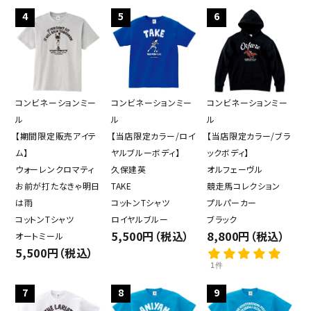
4
5
6
close
コンビネーションミー
コンビネーションミー
コンビネーションミー
ル
ル
ル
【期間限定販売アイテ
【当店限定カラー/ロイ
【当店限定カラー/ブラ
キーワード
ム】
ヤルブルーボディ】
ックボディ】
ウォーレンクロマティ
久保建英
オルフェーヴル
お前が打たなきゃ明日
TAKE
競走馬コレクション
カテゴリー
は雨
コットンTシャツ
プルパーカー
コットンTシャツ
ロイヤルブルー
ブラック
5,500円（税込）
8,800円（税込）
オートミール
5,500円（税込）
1件
検索する
7
8
9