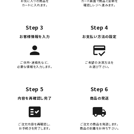
お気に入りの商品を
カート画面で商品と金額を
カートに入れます。
確認しレジへ進みます。
Step 3
Step 4
お客様情報を入力
お支払い方法の設定
person
credit_score
ご住所・連絡先など、
ご希望の決済方法を
必要な情報を入力します。
お選び下さい。
Step 5
Step 6
内容を再確認し完了
商品の発送
fact_check
local_shipping
ご注文内容を再確認し、
ご注文の商品を発送します。
お手続きを完了します。
商品の到着をお待ち下さい。