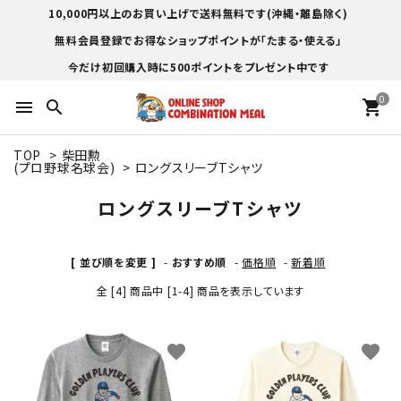
10,000円以上のお買い上げで送料無料です(沖縄・離島除く)
無料会員登録でお得なショップポイントが「たまる・使える」
今だけ初回購入時に500ポイントをプレゼント中です
0
menu
search
shopping_cart
TOP
>
柴田勲
(プロ野球名球会)
>
ロングスリーブTシャツ
ロングスリーブTシャツ
[ 並び順を変更 ]
-
おすすめ順
-
価格順
-
新着順
全 [4] 商品中 [1-4] 商品を表示しています
favorite
favorite