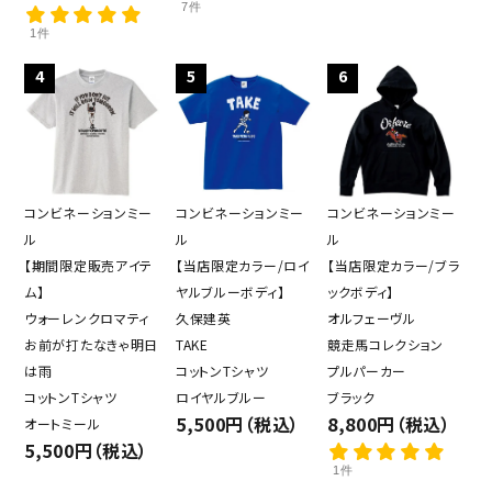
7件
1件
4
5
6
close
コンビネーションミー
コンビネーションミー
コンビネーションミー
ル
ル
ル
キーワード
【期間限定販売アイテ
【当店限定カラー/ロイ
【当店限定カラー/ブラ
ム】
ヤルブルーボディ】
ックボディ】
ウォーレンクロマティ
久保建英
オルフェーヴル
カテゴリー
お前が打たなきゃ明日
TAKE
競走馬コレクション
は雨
コットンTシャツ
プルパーカー
コットンTシャツ
ロイヤルブルー
ブラック
5,500円（税込）
8,800円（税込）
オートミール
5,500円（税込）
検索する
1件