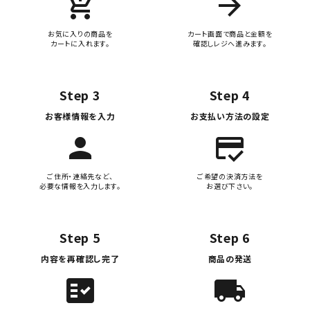
add_shopping_cart
arrow_forward
お気に入りの商品を
カート画面で商品と金額を
カートに入れます。
確認しレジへ進みます。
Step 3
Step 4
お客様情報を入力
お支払い方法の設定
person
credit_score
ご住所・連絡先など、
ご希望の決済方法を
必要な情報を入力します。
お選び下さい。
Step 5
Step 6
内容を再確認し完了
商品の発送
fact_check
local_shipping