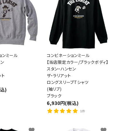
ョンミール
コンビネーションミール
セン
【当店限定カラー/ブラックボディ】
スタン・ハンセン
ット
ザ・ラリアット
ロングスリーブTシャツ
税込)
(袖リブ)
ブラック
6,930円(税込)
1件
favorite
favorite