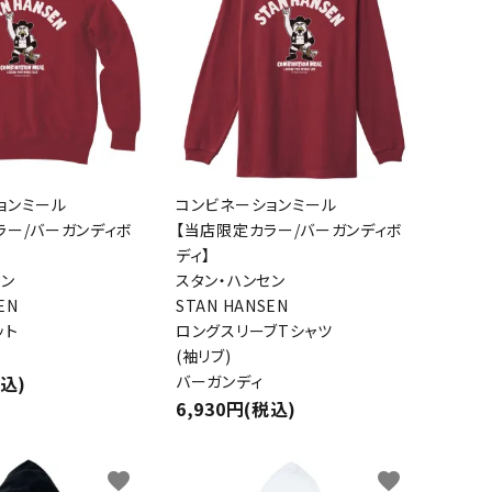
ョンミール
コンビネーションミール
ラー/バーガンディボ
【当店限定カラー/バーガンディボ
ディ】
セン
スタン・ハンセン
EN
STAN HANSEN
ット
ロングスリーブTシャツ
(袖リブ)
税込)
バーガンディ
6,930円(税込)
favorite
favorite