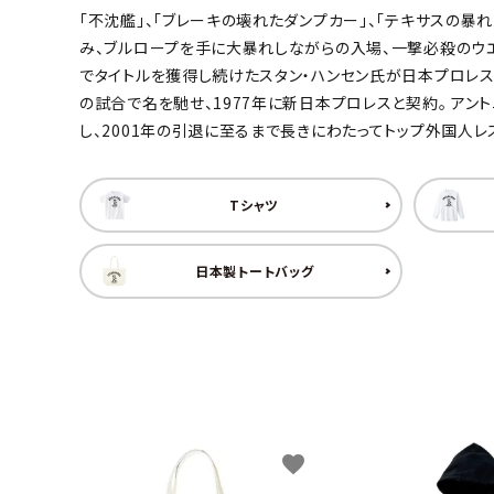
「不沈艦」、「ブレーキの壊れたダンプカー」、「テキサスの
キャンベル料理長
湘南の
み、ブルロープを手に大暴れしながらの入場、一撃必殺のウエ
でタイトルを獲得し続けたスタン・ハンセン氏が日本プロレス界の
の試合で名を馳せ、1977年に新日本プロレスと契約。 ア
し、2001年の引退に至るまで長きにわたってトップ外国人
Tシャツ
日本製トートバッグ
favorite