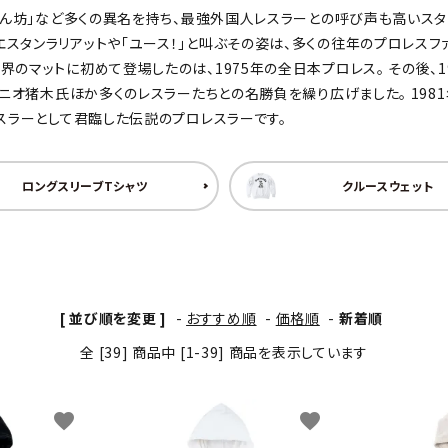
暴れん坊」など多くの異名を持ち、最強外国人レスラーとの呼び声も高いスタ
わんこディオゴくん
スタンラリアットや「ユース！」と叫ぶその姿は、多くの往年のプロレスフ
マットに初めて登場したのは、1975年の全日本プロレス。 その後、19
ントニオ猪木氏ほか多くのレスラーたちとの名勝負を繰り広げました。 19
レスラーとして君臨した伝説のプロレスラーです。
ロングスリーブTシャツ
クルースウェット
[ 並び順を変更 ]
-
おすすめ順
-
価格順
-
新着順
全 [39] 商品中 [1-39] 商品を表示しています
favorite
favorite