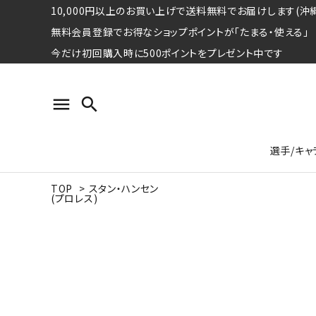
10,000円以上のお買い上げで送料無料でお届けします(沖縄
無料会員登録でお得なショップポイントが「たまる・使える」
今だけ初回購入時に500ポイントをプレゼント中です
menu
search
選手/キャ
TOP
>
スタン・ハンセン
(プロレス)
プロ野球選手コレクション
Tシャツ
特集ページ
名球会
ロングス
特集ペ
ウォーレン･クロマティ
宇野ヘ
日本プロサッカー選手会シリーズ
パーカー
レジェ
トート
特集ページ
競走馬コレクション
水泳競技選手コレクション
期間限定販売アイテム
ジャパ