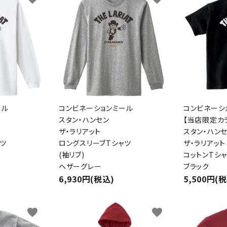
ール
コンビネーションミール
コンビネーシ
スタン・ハンセン
【当店限定カ
ザ・ラリアット
スタン・ハン
ツ
ロングスリーブTシャツ
ザ・ラリアット
(袖リブ)
コットンTシ
ヘザーグレー
ブラック
ード
6,930円(税込)
5,500円(
リー
favorite
favorite