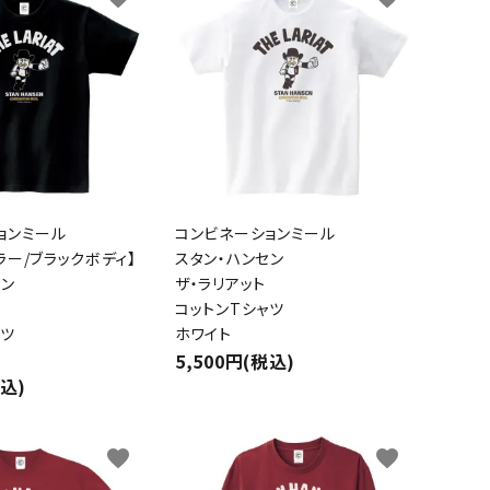
ョンミール
コンビネーションミール
ラー/ブラックボディ】
スタン・ハンセン
セン
ザ・ラリアット
close
コットンTシャツ
ャツ
ホワイト
5,500円(税込)
税込)
favorite
favorite