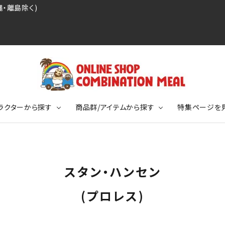
・離島除く)
ラクターから探す
商品群/アイテムから探す
特集ページを
レジェンドプロ野球選手シリーズ
リーブTシャツ
ージ
レジェンドプロレスラーシリーズ
ポロシャツ
特集ページ
ディング事件
球史に残る伝説シリーズ
スタン・ハンセン
ンドサッカー選手シリーズ
バッグ
競走馬コレクション
KIDSサイズ
(プロレス)
ニメーションコレクション
カジュアルフットボールスタイル