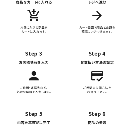
商品をカートに入れる
レジへ進む
add_shopping_cart
arrow_forward
お気に入りの商品を
カート画面で商品と金額を
カートに入れます。
確認しレジへ進みます。
Step 3
Step 4
お客様情報を入力
お支払い方法の設定
person
credit_score
ご住所・連絡先など、
ご希望の決済方法を
必要な情報を入力します。
お選び下さい。
Step 5
Step 6
内容を再確認し完了
商品の発送