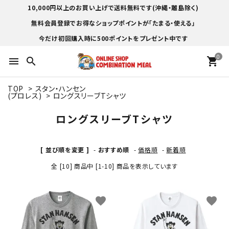
10,000円以上のお買い上げで送料無料です(沖縄・離島除く)
無料会員登録でお得なショップポイントが「たまる・使える」
今だけ初回購入時に500ポイントをプレゼント中です
0
menu
search
shopping_cart
TOP
>
スタン・ハンセン
(プロレス)
>
ロングスリーブTシャツ
ロングスリーブTシャツ
[ 並び順を変更 ]
-
おすすめ順
-
価格順
-
新着順
全 [10] 商品中 [1-10] 商品を表示しています
favorite
favorite