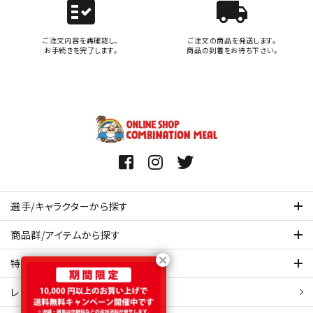
fact_check
local_shipping
ご注文内容を再確認し、
ご注文の商品を発送します。
お手続きを完了します。
商品の到着をお待ち下さい。
選手/キャラクターから探す
商品群/アイテムから探す
特集ページを見てみる
レビュー・口コミ 一覧ページ