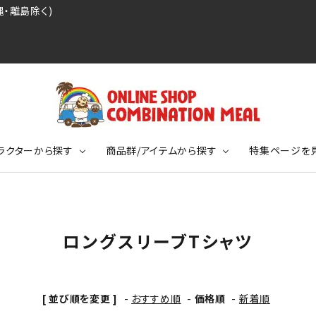
・離島除く)
ラクターから探す
商品群/アイテムから探す
特集ページを
レジェンドプロ野球選手シリーズ
リーブTシャツ
ージ
レジェンドプロレスラーシリーズ
ポロシャツ
特集ページ
ディング事件
球史に残る伝説シリーズ
ロングスリーブTシャツ
ンドサッカー選手シリーズ
バッグ
競走馬コレクション
KIDSサイズ
ニメーションコレクション
カジュアルフットボールスタイル
[ 並び順を変更 ]
-
おすすめ順
-
価格順
-
新着順