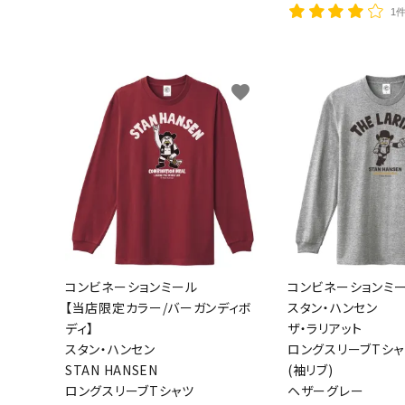
1
favorite
コンビネーションミール
コンビネーションミ
【当店限定カラー/バーガンディボ
スタン・ハンセン
ディ】
ザ・ラリアット
スタン・ハンセン
ロングスリーブTシャ
STAN HANSEN
(袖リブ)
ロングスリーブTシャツ
ヘザーグレー