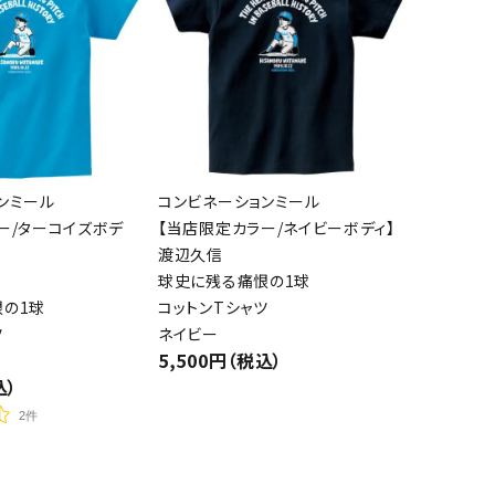
ンミール
コンビネーションミール
ー/ターコイズボデ
【当店限定カラー/ネイビーボディ】
渡辺久信
球史に残る痛恨の1球
の1球
コットンTシャツ
ツ
ネイビー
5,500円（税込）
込）
2件