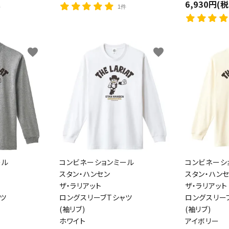
6,930円(
件
1件
favorite
favorite
ール
コンビネーションミール
コンビネーシ
スタン・ハンセン
スタン・ハン
ザ・ラリアット
ザ・ラリアット
ツ
ロングスリーブTシャツ
ロングスリー
(袖リブ)
(袖リブ)
ホワイト
アイボリー