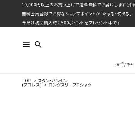
10,000円以上のお買い上げで送料無料でお届けします(沖縄
無料会員登録でお得なショップポイントが「たまる・使える」
今だけ初回購入時に500ポイントをプレゼント中です
menu
search
選手/キャ
TOP
>
スタン・ハンセン
(プロレス)
>
ロングスリーブTシャツ
プロ野球選手コレクション
Tシャツ
特集ページ
名球会
ロングス
特集ペ
ウォーレン･クロマティ
宇野ヘ
日本プロサッカー選手会シリーズ
パーカー
レジェ
トート
特集ページ
競走馬コレクション
水泳競技選手コレクション
期間限定販売アイテム
ジャパ