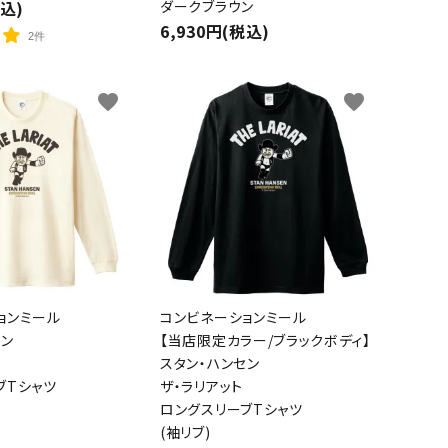
税込)
ダークブラウン
6,930円(税込)
2件
favorite
favorite
ョンミール
コンビネーションミール
セン
【当店限定カラー/ブラックボディ】
スタン・ハンセン
ブTシャツ
ザ・ラリアット
ロングスリーブTシャツ
(袖リブ)