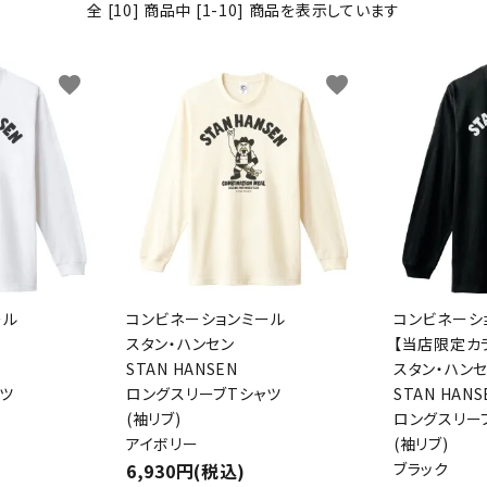
全 [10] 商品中 [1-10] 商品を表示しています
わんこディオゴくん
favorite
favorite
ール
コンビネーションミール
コンビネーシ
スタン・ハンセン
【当店限定カ
STAN HANSEN
スタン・ハン
ツ
ロングスリーブTシャツ
STAN HANS
(袖リブ)
ロングスリー
アイボリー
(袖リブ)
6,930円(税込)
ブラック