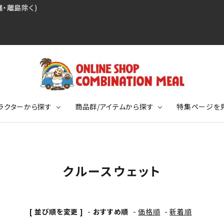
・離島除く)
ラクターから探す
商品群/アイテムから探す
特集ページを
レジェンドプロ野球選手シリーズ
リーブTシャツ
ージ
レジェンドプロレスラーシリーズ
ポロシャツ
特集ページ
ディング事件
球史に残る伝説シリーズ
クルースウェット
ンドサッカー選手シリーズ
バッグ
競走馬コレクション
KIDSサイズ
ニメーションコレクション
カジュアルフットボールスタイル
[ 並び順を変更 ]
-
おすすめ順
-
価格順
-
新着順