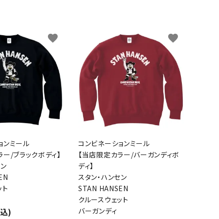
favorite
favorite
ョンミール
コンビネーションミール
ラー/ブラックボディ】
【当店限定カラー/バーガンディボ
セン
ディ】
EN
スタン・ハンセン
ット
STAN HANSEN
クルースウェット
税込)
バーガンディ