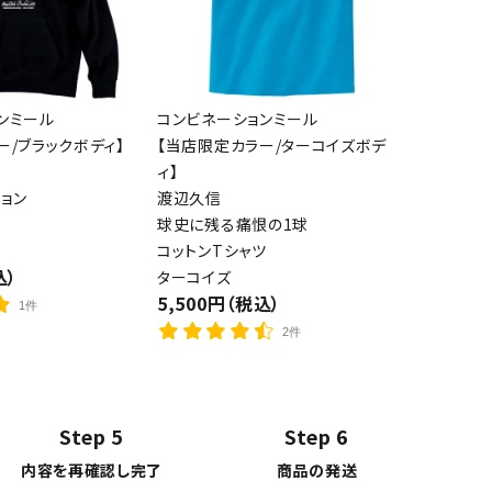
ンミール
コンビネーションミール
ー/ブラックボディ】
【当店限定カラー/ターコイズボデ
ィ】
ョン
渡辺久信
球史に残る痛恨の1球
コットンTシャツ
込）
ターコイズ
5,500円（税込）
1件
2件
Step 5
Step 6
内容を再確認し完了
商品の発送