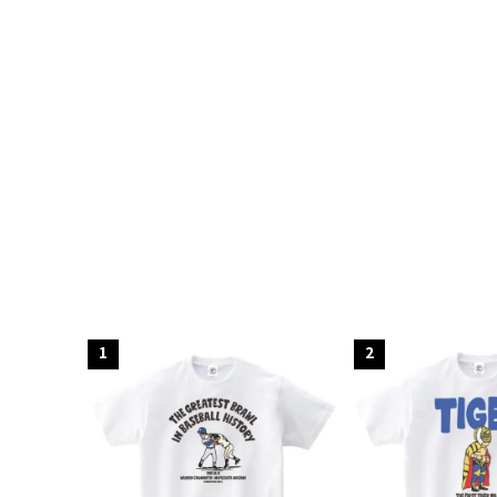
キーワ
カテゴ
1
2