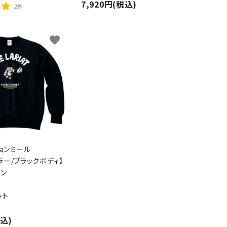
7,920円(税込)
2件
favorite
ョンミール
ラー/ブラックボディ】
セン
ット
close
税込)