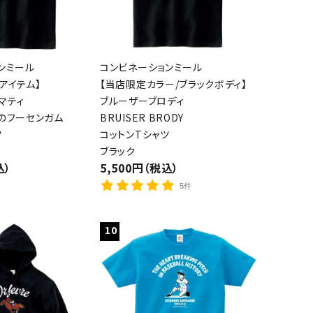
ンミール
コンビネーションミール
アイテム】
【当店限定カラー/ブラックボディ】
マティ
ブルーザーブロディ
のフーセンガム
BRUISER BRODY
ツ
コットンTシャツ
ブラック
込）
5,500円（税込）
5件
10