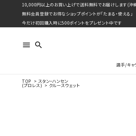
10,000円以上のお買い上げで送料無料でお届けします(沖縄
無料会員登録でお得なショップポイントが「たまる・使える」
今だけ初回購入時に500ポイントをプレゼント中です
menu
search
選手/キャ
TOP
>
スタン・ハンセン
(プロレス)
>
クルースウェット
プロ野球選手コレクション
Tシャツ
特集ページ
名球会
ロングス
特集ペ
ウォーレン･クロマティ
宇野ヘ
日本プロサッカー選手会シリーズ
パーカー
レジェ
トート
特集ページ
競走馬コレクション
水泳競技選手コレクション
期間限定販売アイテム
ジャパ