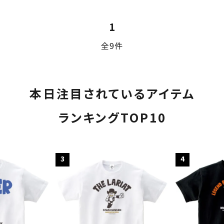
1
ード
全9件
リー
本日注目されているアイテム
ランキングTOP10
検索する
3
4