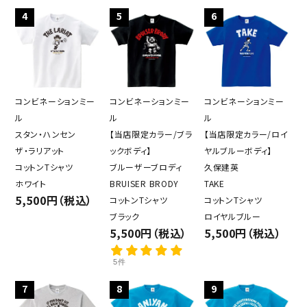
4
5
6
コンビネーションミー
コンビネーションミー
コンビネーションミー
close
ル
ル
ル
スタン・ハンセン
【当店限定カラー/ブラ
【当店限定カラー/ロイ
ザ・ラリアット
ックボディ】
ヤルブルーボディ】
キーワード
コットンTシャツ
ブルーザーブロディ
久保建英
ホワイト
BRUISER BRODY
TAKE
5,500円（税込）
コットンTシャツ
コットンTシャツ
カテゴリー
ブラック
ロイヤルブルー
5,500円（税込）
5,500円（税込）
5件
7
8
9
検索する