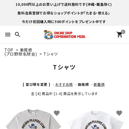
10,000円以上のお買い上げで送料無料です(沖縄・離島除く)
無料会員登録でお得なショップポイントが「たまる・使える」
今だけ初回購入時に500ポイントをプレゼント中です
0
menu
search
shopping_cart
TOP
>
東尾修
(プロ野球名球会)
>
Tシャツ
Tシャツ
[ 並び順を変更 ]
-
おすすめ順
-
価格順
-
新着順
全 [4] 商品中 [1-4] 商品を表示しています
favorite
favorite