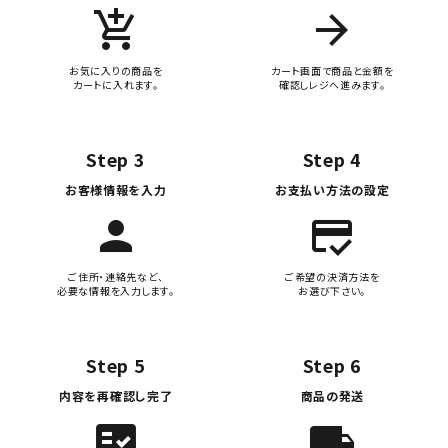
add_shopping_cart
arrow_forward
お気に入りの商品を
カート画面で商品と金額を
カートに入れます。
確認しレジへ進みます。
Step 3
Step 4
お客様情報を入力
お支払い方法の設定
person
credit_score
ご住所・連絡先など、
ご希望の決済方法を
必要な情報を入力します。
お選び下さい。
Step 5
Step 6
内容を再確認し完了
商品の発送
fact_check
local_shipping