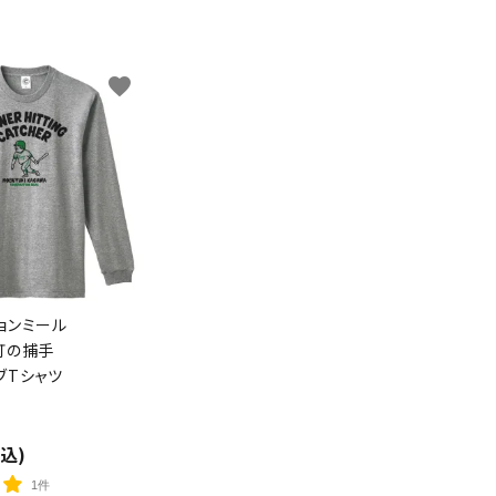
favorite
ョンミール
打の捕手
ブTシャツ
税込)
1件