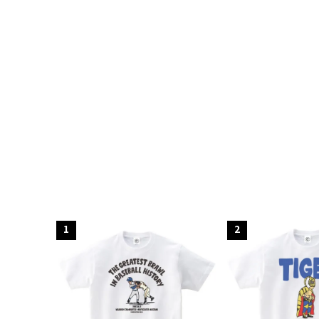
キーワ
1
2
カテゴ