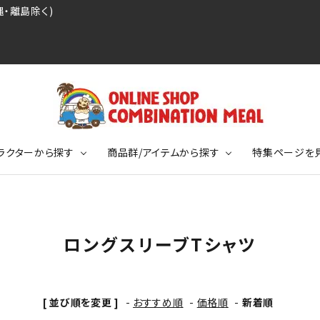
・離島除く)
ラクターから探す
商品群/アイテムから探す
特集ページを
レジェンドプロ野球選手シリーズ
リーブTシャツ
ージ
レジェンドプロレスラーシリーズ
ポロシャツ
特集ページ
ディング事件
球史に残る伝説シリーズ
ロングスリーブTシャツ
ンドサッカー選手シリーズ
バッグ
競走馬コレクション
KIDSサイズ
ニメーションコレクション
カジュアルフットボールスタイル
[ 並び順を変更 ]
-
おすすめ順
-
価格順
-
新着順