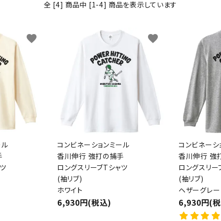
全 [4] 商品中 [1-4] 商品を表示しています
わんこディオゴくん
favorite
favorite
ール
コンビネーションミール
コンビネーシ
手
香川伸行 強打の捕手
香川伸行 強
ツ
ロングスリーブTシャツ
ロングスリー
(袖リブ)
(袖リブ)
ホワイト
ヘザーグレー
6,930円(税込)
6,930円(