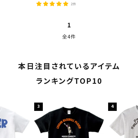
2件
1
全4件
本日注目されているアイテム
ランキングTOP10
ード
3
4
リー