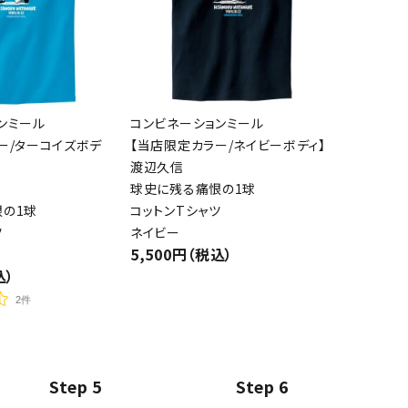
ンミール
コンビネーションミール
ー/ターコイズボデ
【当店限定カラー/ネイビーボディ】
渡辺久信
球史に残る痛恨の1球
の1球
コットンTシャツ
ツ
ネイビー
5,500円（税込）
込）
2件
Step 5
Step 6