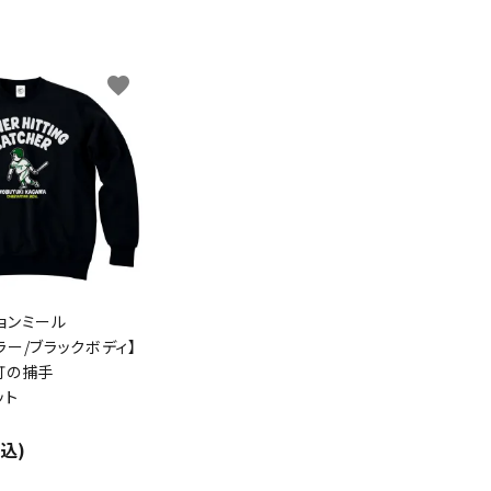
favorite
ョンミール
ラー/ブラックボディ】
打の捕手
ット
税込)