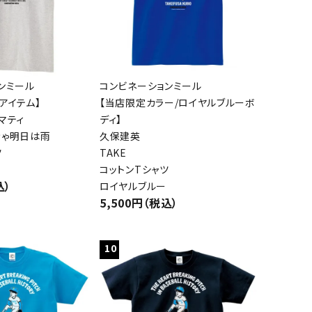
ンミール
コンビネーションミール
アイテム】
【当店限定カラー/ロイヤルブルーボ
マティ
ディ】
きゃ明日は雨
久保建英
ツ
TAKE
コットンTシャツ
込）
ロイヤルブルー
5,500円（税込）
10