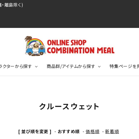
・離島除く)
ラクターから探す
商品群/アイテムから探す
特集ページを
レジェンドプロ野球選手シリーズ
リーブTシャツ
ージ
レジェンドプロレスラーシリーズ
ポロシャツ
特集ページ
ディング事件
球史に残る伝説シリーズ
クルースウェット
ンドサッカー選手シリーズ
バッグ
競走馬コレクション
KIDSサイズ
ニメーションコレクション
カジュアルフットボールスタイル
[ 並び順を変更 ]
-
おすすめ順
-
価格順
-
新着順