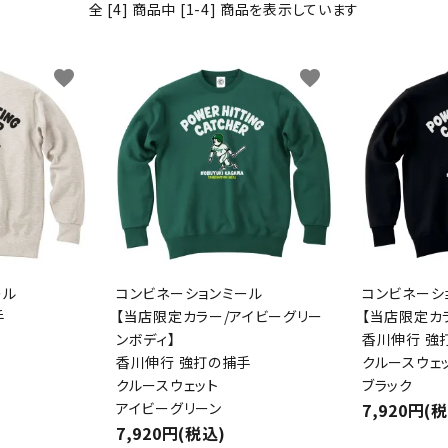
全 [4] 商品中 [1-4] 商品を表示しています
わんこディオゴくん
favorite
favorite
ール
コンビネーションミール
コンビネーシ
手
【当店限定カラー/アイビーグリー
【当店限定カ
ンボディ】
香川伸行 強
香川伸行 強打の捕手
クルースウェ
クルースウェット
ブラック
アイビーグリーン
7,920円(
7,920円(税込)