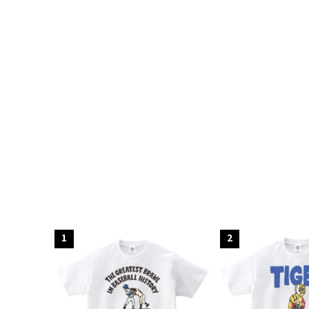
キーワ
1
2
カテゴ