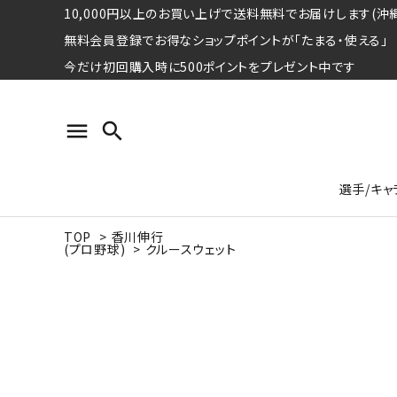
10,000円以上のお買い上げで送料無料でお届けします(沖縄
無料会員登録でお得なショップポイントが「たまる・使える」
今だけ初回購入時に500ポイントをプレゼント中です
menu
search
選手/キャ
TOP
>
香川伸行
(プロ野球)
>
クルースウェット
プロ野球選手コレクション
Tシャツ
特集ページ
名球会
ロングス
特集ペ
ウォーレン･クロマティ
宇野ヘ
日本プロサッカー選手会シリーズ
パーカー
レジェ
トート
特集ページ
競走馬コレクション
水泳競技選手コレクション
期間限定販売アイテム
ジャパ