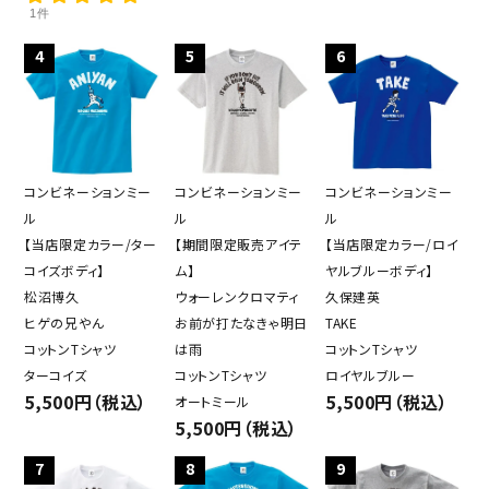
1件
4
5
6
close
コンビネーションミー
コンビネーションミー
コンビネーションミー
ル
ル
ル
【当店限定カラー/ター
【期間限定販売アイテ
【当店限定カラー/ロイ
キーワード
コイズボディ】
ム】
ヤルブルーボディ】
松沼博久
ウォーレンクロマティ
久保建英
ヒゲの兄やん
お前が打たなきゃ明日
TAKE
カテゴリー
コットンTシャツ
は雨
コットンTシャツ
ターコイズ
コットンTシャツ
ロイヤルブルー
5,500円（税込）
5,500円（税込）
オートミール
5,500円（税込）
検索する
7
8
9