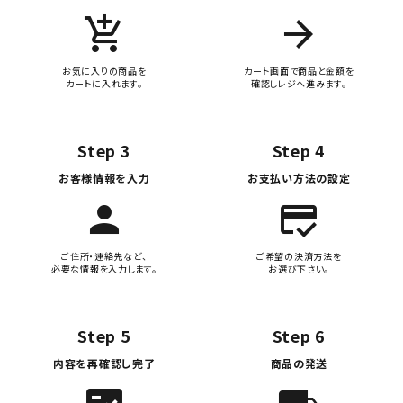
add_shopping_cart
arrow_forward
お気に入りの商品を
カート画面で商品と金額を
カートに入れます。
確認しレジへ進みます。
Step 3
Step 4
お客様情報を入力
お支払い方法の設定
person
credit_score
ご住所・連絡先など、
ご希望の決済方法を
必要な情報を入力します。
お選び下さい。
Step 5
Step 6
内容を再確認し完了
商品の発送