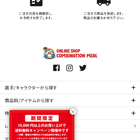
fact_check
local_shipping
ご注文内容を再確認し、
ご注文の商品を発送します。
お手続きを完了します。
商品の到着をお待ち下さい。
選手/キャラクターから探す
商品群/アイテムから探す
特集ページを見てみる
レビュー・口コミ 一覧ページ
マイアカウント