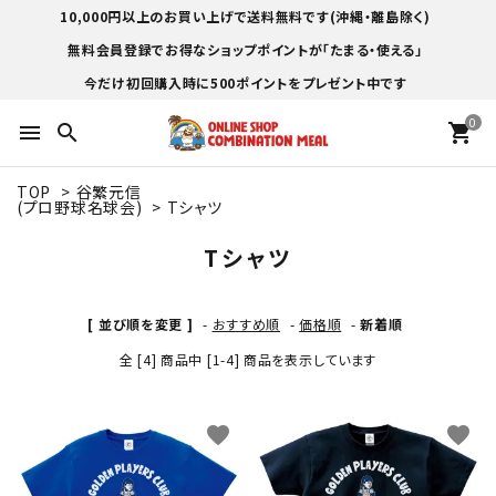
10,000円以上のお買い上げで送料無料です(沖縄・離島除く)
無料会員登録でお得なショップポイントが「たまる・使える」
今だけ初回購入時に500ポイントをプレゼント中です
0
menu
search
shopping_cart
TOP
>
谷繁元信
(プロ野球名球会)
>
Tシャツ
Tシャツ
[ 並び順を変更 ]
-
おすすめ順
-
価格順
-
新着順
全 [4] 商品中 [1-4] 商品を表示しています
favorite
favorite