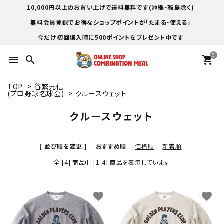
10,000円以上のお買い上げで送料無料です(沖縄・離島除く)
無料会員登録でお得なショップポイントが「たまる・使える」
今だけ初回購入時に500ポイントをプレゼント中です
0
menu
search
shopping_cart
TOP
>
谷繁元信
(プロ野球名球会)
>
クルースウェット
クルースウェット
[ 並び順を変更 ]
-
おすすめ順
-
価格順
-
新着順
全 [4] 商品中 [1-4] 商品を表示しています
favorite
favorite