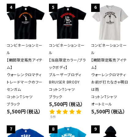
4
5
6
close
コンビネーションミー
コンビネーションミー
コンビネーションミー
ル
ル
ル
【期間限定販売アイテ
【当店限定カラー/ブラ
【期間限定販売アイテ
キーワード
ム】
ックボディ】
ム】
ウォーレンクロマティ
ブルーザーブロディ
ウォーレンクロマティ
トレードマークのフー
BRUISER BRODY
お前が打たなきゃ明日
センガム
コットンTシャツ
は雨
カテゴリー
コットンTシャツ
ブラック
コットンTシャツ
5,500円（税込）
ブラック
オートミール
5,500円（税込）
5,500円（税込）
5件
検索する
7
8
9