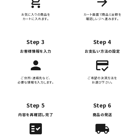
add_shopping_cart
arrow_forward
お気に入りの商品を
カート画面で商品と金額を
カートに入れます。
確認しレジへ進みます。
Step 3
Step 4
お客様情報を入力
お支払い方法の設定
person
credit_score
ご住所・連絡先など、
ご希望の決済方法を
必要な情報を入力します。
お選び下さい。
Step 5
Step 6
内容を再確認し完了
商品の発送
fact_check
local_shipping