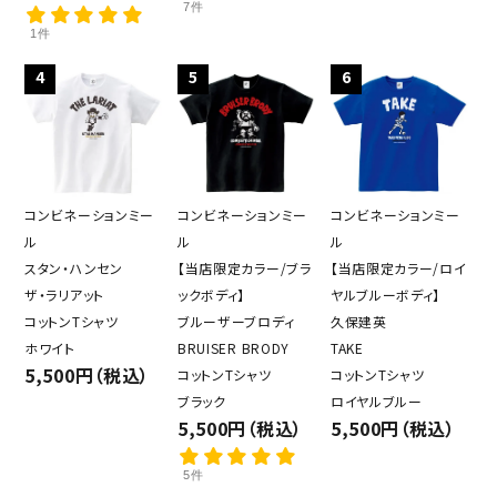
7件
1件
4
5
6
close
コンビネーションミー
コンビネーションミー
コンビネーションミー
ル
ル
ル
スタン・ハンセン
【当店限定カラー/ブラ
【当店限定カラー/ロイ
キーワード
ザ・ラリアット
ックボディ】
ヤルブルーボディ】
コットンTシャツ
ブルーザーブロディ
久保建英
ホワイト
BRUISER BRODY
TAKE
カテゴリー
5,500円（税込）
コットンTシャツ
コットンTシャツ
ブラック
ロイヤルブルー
5,500円（税込）
5,500円（税込）
5件
検索する