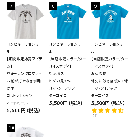
7
8
9
コンビネーションミー
コンビネーションミー
コンビネーションミー
ル
ル
ル
【期間限定販売アイテ
【当店限定カラー/ター
【当店限定カラー/ター
ム】
コイズボディ】
コイズボディ】
ウォーレンクロマティ
松沼博久
渡辺久信
お前が打たなきゃ明日
ヒゲの兄やん
球史に残る痛恨の1球
は雨
コットンTシャツ
コットンTシャツ
コットンTシャツ
ターコイズ
ターコイズ
5,500円（税込）
5,500円（税込）
オートミール
5,500円（税込）
2件
10