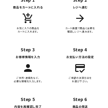
商品をカートに入れる
レジへ進む
add_shopping_cart
arrow_forward
お気に入りの商品を
カート画面で商品と金額を
カートに入れます。
確認しレジへ進みます。
Step 3
Step 4
お客様情報を入力
お支払い方法の設定
person
credit_score
ご住所・連絡先など、
ご希望の決済方法を
必要な情報を入力します。
お選び下さい。
Step 5
Step 6
内容を再確認し完了
商品の発送