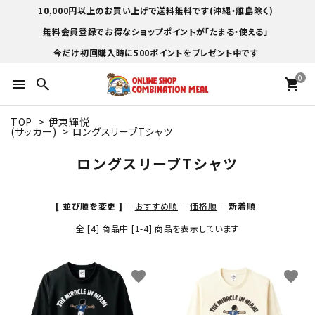
10,000円以上のお買い上げで送料無料です(沖縄・離島除く)
無料会員登録でお得なショップポイントが「たまる・使える」
今だけ初回購入時に500ポイントをプレゼント中です
0
menu
search
shopping_cart
TOP
>
伊東輝悦
(サッカー)
>
ロングスリーブTシャツ
ロングスリーブTシャツ
[ 並び順を変更 ]
-
おすすめ順
-
価格順
-
新着順
全 [4] 商品中 [1-4] 商品を表示しています
favorite
favorite