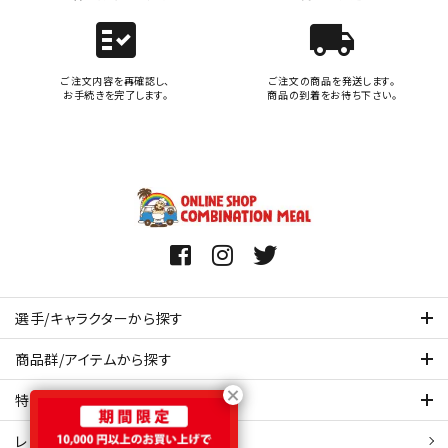
fact_check
local_shipping
ご注文内容を再確認し、
ご注文の商品を発送します。
お手続きを完了します。
商品の到着をお待ち下さい。
選手/キャラクターから探す
商品群/アイテムから探す
特集ページを見てみる
レビュー・口コミ 一覧ページ