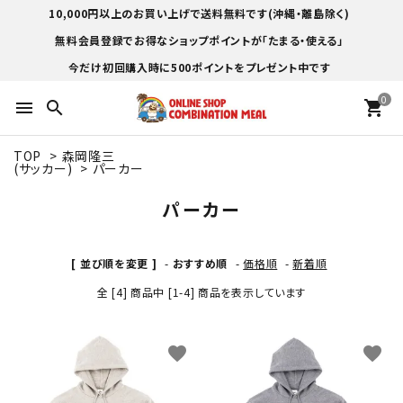
10,000円以上のお買い上げで送料無料です(沖縄・離島除く)
無料会員登録でお得なショップポイントが「たまる・使える」
今だけ初回購入時に500ポイントをプレゼント中です
0
menu
search
shopping_cart
TOP
>
森岡隆三
(サッカー)
>
パーカー
パーカー
[ 並び順を変更 ]
-
おすすめ順
-
価格順
-
新着順
全 [4] 商品中 [1-4] 商品を表示しています
favorite
favorite