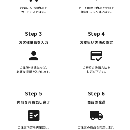
お気に入りの商品を
カート画面で商品と金額を
カートに入れます。
確認しレジへ進みます。
Step 3
Step 4
お客様情報を入力
お支払い方法の設定
person
credit_score
ご住所・連絡先など、
ご希望の決済方法を
必要な情報を入力します。
お選び下さい。
Step 5
Step 6
内容を再確認し完了
商品の発送
fact_check
local_shipping
ご注文内容を再確認し、
ご注文の商品を発送します。