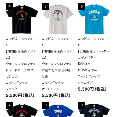
4
5
6
close
コンビネーションミー
コンビネーションミー
コンビネーションミー
ル
ル
ル
【期間限定販売アイテ
【期間限定販売アイテ
【当店限定カラー/ター
キーワード
ム】
ム】
コイズボディ】
ウォーレンクロマティ
ウォーレンクロマティ
松沼博久
トレードマークのフー
お前が打たなきゃ明日
ヒゲの兄やん
カテゴリー
センガム
は雨
コットンTシャツ
コットンTシャツ
コットンTシャツ
ターコイズ
5,500円（税込）
ブラック
オートミール
5,500円（税込）
5,500円（税込）
検索する
7
8
9