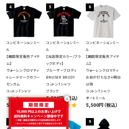
4
5
6
コンビネーションミー
コンビネーションミー
コンビネーションミー
ル
ル
ル
【期間限定販売アイテ
【当店限定カラー/ブラ
【期間限定販売アイテ
ム】
ックボディ】
ム】
ウォーレンクロマティ
ブルーザーブロディ
ウォーレンクロマティ
トレードマークのフー
BRUISER BRODY
お前が打たなきゃ明日
センガム
コットンTシャツ
は雨
コットンTシャツ
ブラック
コットンTシャツ
5,500円（税込）
ブラック
オートミール
5,500円（税込）
5,500円（税込）
5件
7
8
9