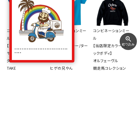
コンビネーションミー
コンビネーションミー
コンビネーションミー
ル
ル
ル
zoom_in
絞り込み
【当店限定カラー/ロイ
【当店限定カラー/ター
【当店限定カラー/ブラ
------------------------------
----
ヤルブルーボディ】
コイズボディ】
ックボディ】
久保建英
松沼博久
オルフェーヴル
TAKE
ヒゲの兄やん
競走馬コレクション
コットンTシャツ
コットンTシャツ
プルパーカー
ロイヤルブルー
ターコイズ
ブラック
5,500円（税込）
5,500円（税込）
8,800円（税込）
1件
10