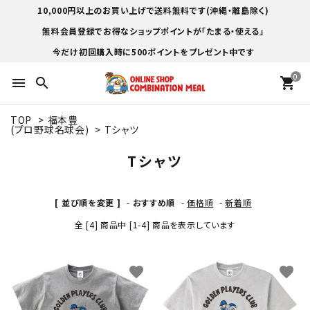
10,000円以上のお買い上げで送料無料です(沖縄・離島除く)
無料会員登録でお得なショップポイントが「たまる・使える」
今だけ初回購入時に500ポイントをプレゼント中です
0
menu
search
shopping_cart
TOP
>
福本豊
(プロ野球名球会)
>
Tシャツ
Tシャツ
[ 並び順を変更 ]
-
おすすめ順
-
価格順
-
新着順
全 [4] 商品中 [1-4] 商品を表示しています
favorite
favorite