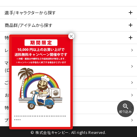
選手/キャラクターから探す
商品群/アイテムから探す
特集ページを見てみる
レビュー・口コミ 一覧ページ
マイアカウント
(ログイン/新規会員登録)
ご利用ガイド
お問い合わせ
zoom_in
特定商取引
法表示
絞り込み
------------------------------
----
プライバシーポリシー
© 株式会社キャンビー. All rights Reserved.