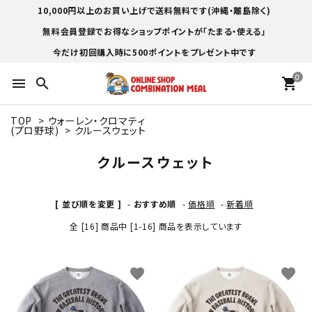
10,000円以上のお買い上げで送料無料です(沖縄・離島除く)
無料会員登録でお得なショップポイントが「たまる・使える」
今だけ初回購入時に500ポイントをプレゼント中です
0
menu
search
shopping_cart
TOP
>
ウォーレン・クロマティ
(プロ野球)
>
クルースウェット
クルースウェット
[ 並び順を変更 ]
-
おすすめ順
-
価格順
-
新着順
全 [16] 商品中 [1-16] 商品を表示しています
favorite
favorite