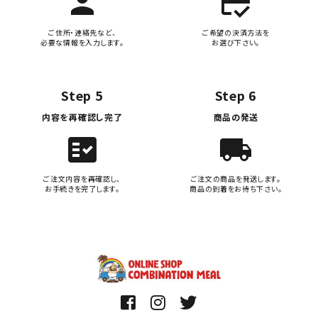
person
credit_score
ご住所・連絡先など、
ご希望の決済方法を
必要な情報を入力します。
お選び下さい。
Step 5
Step 6
内容を再確認し完了
商品の発送
fact_check
local_shipping
ご注文内容を再確認し、
ご注文の商品を発送します。
お手続きを完了します。
商品の到着をお待ち下さい。