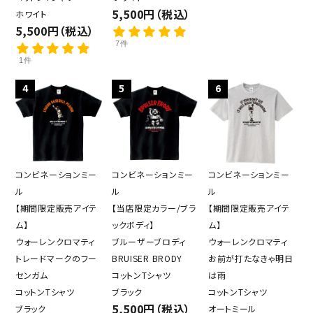
5,500円（税込）
ホワイト
5,500円（税込）
7件
1件
4
5
6
コンビネーションミー
コンビネーションミー
コンビネーションミー
ル
ル
ル
【期間限定販売アイテ
【当店限定カラー/ブラ
【期間限定販売アイテ
ム】
ックボディ】
ム】
ウォーレンクロマティ
ブルーザーブロディ
ウォーレンクロマティ
トレードマークのフー
BRUISER BRODY
お前が打たなきゃ明日
センガム
コットンTシャツ
は雨
コットンTシャツ
ブラック
コットンTシャツ
close
5,500円（税込）
ブラック
オートミール