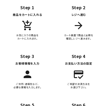
Step 1
Step 2
商品をカートに入れる
レジへ進む
add_shopping_cart
arrow_forward
お気に入りの商品を
カート画面で商品と金額を
カートに入れます。
確認しレジへ進みます。
Step 3
Step 4
お客様情報を入力
お支払い方法の設定
person
credit_score
ご住所・連絡先など、
ご希望の決済方法を
必要な情報を入力します。
お選び下さい。
Step 5
Step 6