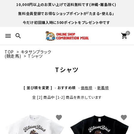
10,000円以上のお買い上げで送料無料です(沖縄・離島除く)
無料会員登録でお得なショップポイントが「たまる・使える」
今だけ初回購入時に500ポイントをプレゼント中です
0
menu
search
shopping_cart
TOP
>
キタサンブラック
(競走馬)
>
Tシャツ
Tシャツ
[ 並び順を変更 ]
-
おすすめ順
-
価格順
-
新着順
全 [2] 商品中 [1-2] 商品を表示しています
favorite
favorite