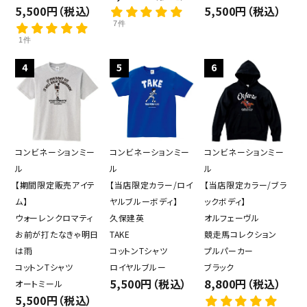
5,500円（税込）
5,500円（税込）
7件
1件
4
5
6
コンビネーションミー
コンビネーションミー
コンビネーションミー
ル
ル
ル
【期間限定販売アイテ
【当店限定カラー/ロイ
【当店限定カラー/ブラ
ム】
ヤルブルーボディ】
ックボディ】
ウォーレンクロマティ
久保建英
オルフェーヴル
お前が打たなきゃ明日
TAKE
競走馬コレクション
は雨
コットンTシャツ
プルパーカー
close
コットンTシャツ
ロイヤルブルー
ブラック
5,500円（税込）
8,800円（税込）
オートミール
5,500円（税込）