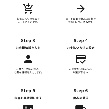
add_shopping_cart
arrow_forward
お気に入りの商品を
カート画面で商品と金額を
カートに入れます。
確認しレジへ進みます。
Step 3
Step 4
お客様情報を入力
お支払い方法の設定
person
credit_score
ご住所・連絡先など、
ご希望の決済方法を
必要な情報を入力します。
お選び下さい。
Step 5
Step 6
内容を再確認し完了
商品の発送