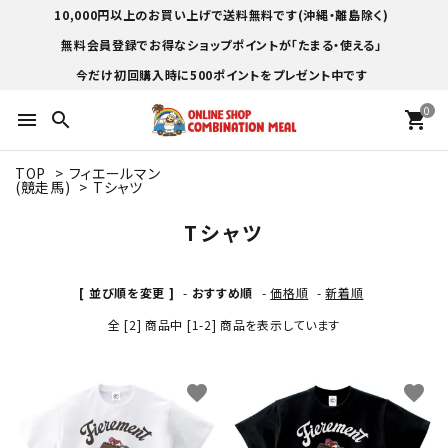
10,000円以上のお買い上げで送料無料です(沖縄・離島除く)
無料会員登録でお得なショップポイントが「たまる・使える」
今だけ初回購入時に500ポイントをプレゼント中です
0
menu
search
shopping_cart
TOP
>
フィエールマン
(競走馬)
>
Tシャツ
Tシャツ
[ 並び順を変更 ]
-
おすすめ順
-
価格順
-
新着順
全 [2] 商品中 [1-2] 商品を表示しています
favorite
favorite