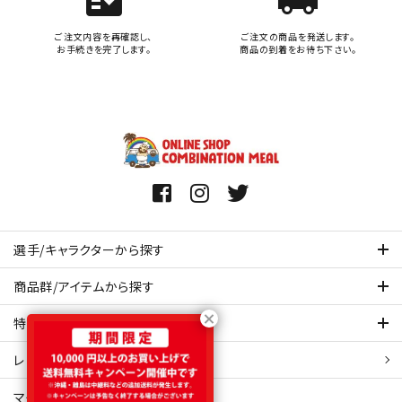
fact_check
local_shipping
ご注文内容を再確認し、
ご注文の商品を発送します。
お手続きを完了します。
商品の到着をお待ち下さい。
選手/キャラクターから探す
商品群/アイテムから探す
特集ページを見てみる
レビュー・口コミ 一覧ページ
マイアカウント