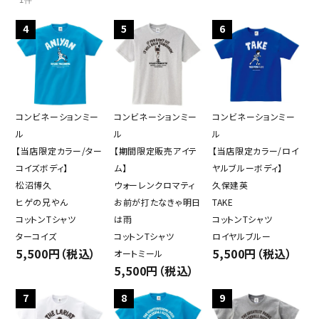
1件
4
5
6
コンビネーションミー
コンビネーションミー
コンビネーションミー
ル
ル
ル
【当店限定カラー/ター
【期間限定販売アイテ
【当店限定カラー/ロイ
コイズボディ】
ム】
ヤルブルーボディ】
松沼博久
ウォーレンクロマティ
久保建英
ヒゲの兄やん
お前が打たなきゃ明日
TAKE
コットンTシャツ
は雨
コットンTシャツ
ターコイズ
コットンTシャツ
ロイヤルブルー
5,500円（税込）
5,500円（税込）
オートミール
5,500円（税込）
close
7
8
9