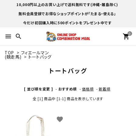
10,000円以上のお買い上げで送料無料です(沖縄・離島除く)
無料会員登録でお得なショップポイントが「たまる・使える」
今だけ初回購入時に500ポイントをプレゼント中です
0
menu
search
shopping_cart
TOP
>
フィエールマン
(競走馬)
>
トートバッグ
トートバッグ
[ 並び順を変更 ]
-
おすすめ順
-
価格順
-
新着順
全 [1] 商品中 [1-1] 商品を表示しています
favorite