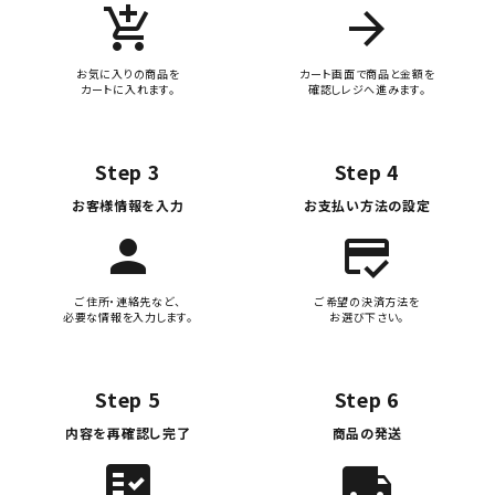
add_shopping_cart
arrow_forward
お気に入りの商品を
カート画面で商品と金額を
カートに入れます。
確認しレジへ進みます。
Step 3
Step 4
お客様情報を入力
お支払い方法の設定
person
credit_score
ご住所・連絡先など、
ご希望の決済方法を
必要な情報を入力します。
お選び下さい。
Step 5
Step 6
内容を再確認し完了
商品の発送
fact_check
local_shipping