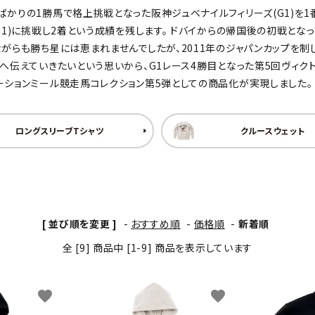
ばかりの1勝馬で格上挑戦となった阪神ジュベナイルフィリーズ(G1)を
わんこディオゴくん
G1)に挑戦し2着という成績を残します。 ドバイからの帰国後の初戦とな
ながらも勝ち星には恵まれませんでしたが、2011年のジャパンカップを制
代へ伝えていきたいという思いから、G1レース4勝目となった第5回ヴィク
ーションミール競走馬コレクション第5弾としての商品化が実現しました。
ロングスリーブTシャツ
クルースウェット
[ 並び順を変更 ]
-
おすすめ順
-
価格順
-
新着順
全 [9] 商品中 [1-9] 商品を表示しています
favorite
favorite