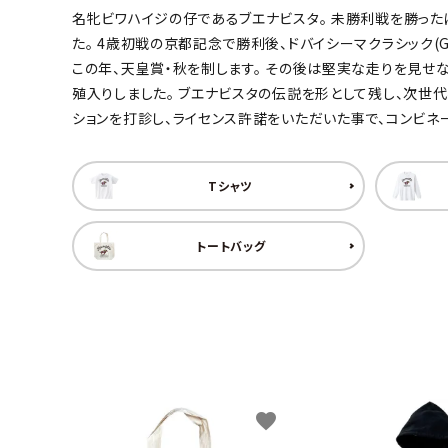
名牝ビワハイジの仔であるブエナビスタ。 未勝利戦を勝った
キャンベル料理長
湘南の
た。 4歳初戦の京都記念で勝利後、ドバイシーマクラシック(
この年、天皇賞・秋を制します。 その後は堅実な走りを見せ
殖入りしました。 ブエナビスタの伝説を形として残し、次世
ションを打診し、ライセンス許諾をいただいた事で、コンビネ
Tシャツ
トートバッグ
favorite