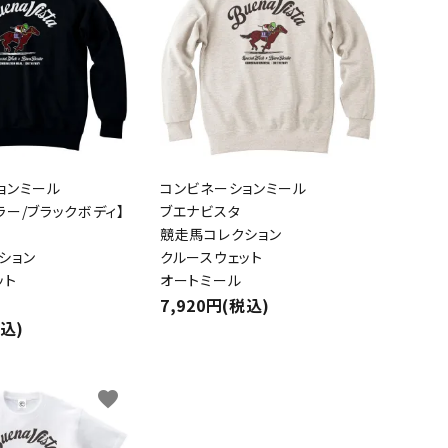
ョンミール
コンビネーションミール
ラー/ブラックボディ】
ブエナビスタ
競走馬コレクション
ション
クルースウェット
ット
オートミール
7,920円(税込)
税込)
favorite