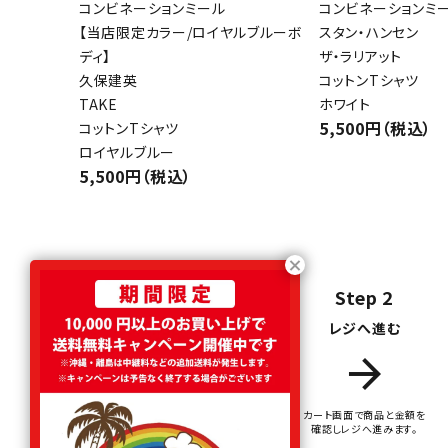
コンビネーションミール
コンビネーションミ
【当店限定カラー/ロイヤルブルーボ
スタン・ハンセン
ディ】
ザ・ラリアット
久保建英
コットンTシャツ
TAKE
ホワイト
5,500円（税込）
コットンTシャツ
ロイヤルブルー
5,500円（税込）
Step 1
Step 2
商品をカートに入れる
レジへ進む
add_shopping_cart
arrow_forward
お気に入りの商品を
カート画面で商品と金額を
カートに入れます。
確認しレジへ進みます。