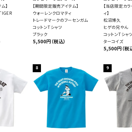
テム】
【期間限定販売アイテム】
【当店限定カラ
IGER
ウォーレンクロマティ
ィ】
トレードマークのフーセンガム
松沼博久
コットンTシャツ
ヒゲの兄やん
ブラック
コットンTシャ
5,500円（税込）
ターコイズ
件
5,500円（税
8
9