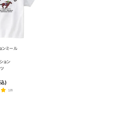
close
ョンミール
ション
ャツ
税込)
1件