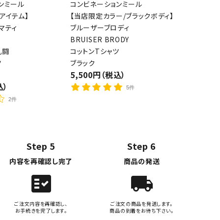
ンミール
コンビネーションミール
アイテム】
【当店限定カラー/ブラックボディ】
マティ
ブルーザーブロディ
BRUISER BRODY
乱闘
コットンTシャツ
ツ
ブラック
5,500円（税込）
込）
5件
2件
Step 5
Step 6
内容を再確認し完了
商品の発送
fact_check
local_shipping
ご注文内容を再確認し、
ご注文の商品を発送します。
お手続きを完了します。
商品の到着をお待ち下さい。