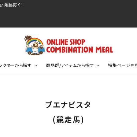
・離島除く)
ラクターから探す
商品群/アイテムから探す
特集ページを
レジェンドプロ野球選手シリーズ
リーブTシャツ
ージ
レジェンドプロレスラーシリーズ
ポロシャツ
特集ページ
ディング事件
球史に残る伝説シリーズ
ブエナビスタ
ンドサッカー選手シリーズ
バッグ
競走馬コレクション
KIDSサイズ
(競走馬)
ニメーションコレクション
カジュアルフットボールスタイル