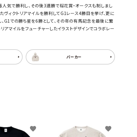
1番人気で勝利し、その後3連勝で桜花賞・オークスも制しまし
ったヴィクトリアマイルを勝利してG1レース4勝目を挙げ、更に
し、G1での勝ち星を6勝として、その年の有馬記念を最後に繁
トリアマイルをフューチャーしたイラストデザインでコラボレー
パーカー
favorite
favorite