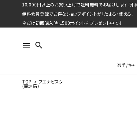
10,000円以上のお買い上げで送料無料でお届けします(沖縄
無料会員登録でお得なショップポイントが「たまる・使える」
今だけ初回購入時に500ポイントをプレゼント中です
menu
search
選手/キャ
TOP
>
ブエナビスタ
(競走馬)
プロ野球選手コレクション
Tシャツ
特集ページ
名球会
ロングス
特集ペ
ウォーレン･クロマティ
宇野ヘ
日本プロサッカー選手会シリーズ
パーカー
レジェ
トート
特集ページ
競走馬コレクション
水泳競技選手コレクション
期間限定販売アイテム
ジャパ