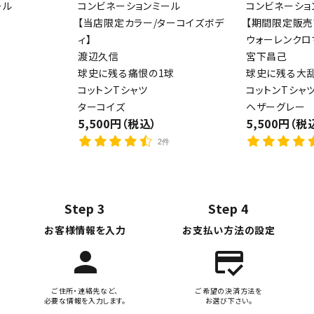
ール
コンビネーションミール
コンビネーショ
【当店限定カラー/ターコイズボデ
【期間限定販売
ィ】
ウォーレンクロ
渡辺久信
宮下昌己
球史に残る痛恨の1球
球史に残る大
コットンTシャツ
コットンTシャ
ターコイズ
ヘザーグレー
5,500円（税込）
5,500円（税
2件
Step 3
Step 4
お客様情報を入力
お支払い方法の設定
person
credit_score
ご住所・連絡先など、
ご希望の決済方法を
必要な情報を入力します。
お選び下さい。