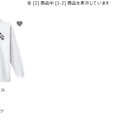
全 [2] 商品中 [1-2] 商品を表示しています
わんこディオゴくん
favorite
ール
ツ