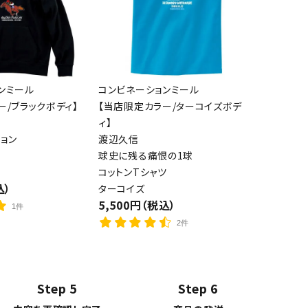
ンミール
コンビネーションミール
ー/ブラックボディ】
【当店限定カラー/ターコイズボデ
ィ】
ョン
渡辺久信
球史に残る痛恨の1球
コットンTシャツ
込）
ターコイズ
5,500円（税込）
1件
2件
Step 5
Step 6