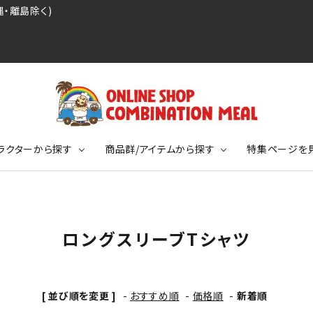
・離島除く)
ラクターから探す
商品群/アイテムから探す
特集ページを
レジェンドプロ野球選手シリーズ
リーブTシャツ
ージ
レジェンドプロレスラーシリーズ
ポロシャツ
特集ページ
ディング事件
球史に残る伝説シリーズ
ロングスリーブTシャツ
ンドサッカー選手シリーズ
バッグ
競走馬コレクション
KIDSサイズ
ニメーションコレクション
カジュアルフットボールスタイル
[ 並び順を変更 ]
-
おすすめ順
-
価格順
-
新着順