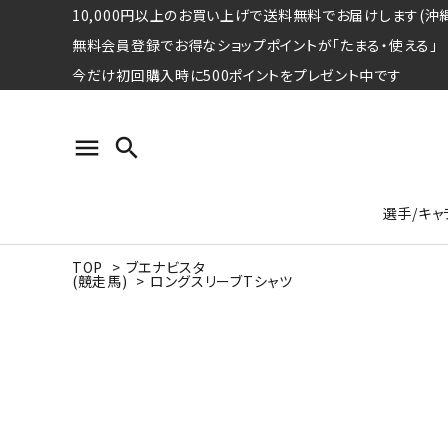
10,000円以上のお買い上げで送料無料でお届けします(沖縄
無料会員登録でお得なショップポイントが「たまる・使える」
今だけ初回購入時に500ポイントをプレゼント中です
menu
search
選手/キャ
TOP
>
ブエナビスタ
(競走馬)
>
ロングスリーブTシャツ
プロ野球選手コレクション
Tシャツ
特集ページ
名球会
ロングス
特集ペ
ウォーレン･クロマティ
宇野ヘ
日本プロサッカー選手会シリーズ
パーカー
レジェ
トート
特集ページ
競走馬コレクション
水泳競技選手コレクション
期間限定販売アイテム
ジャパ