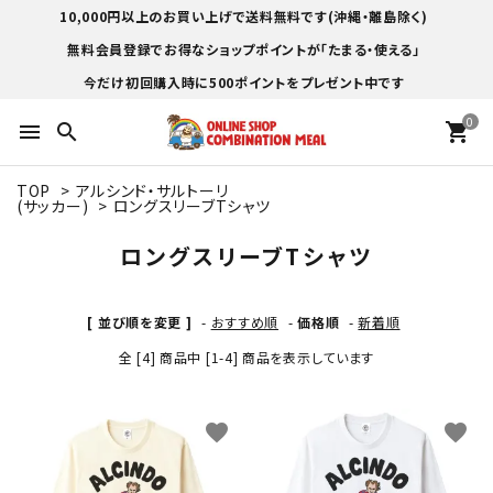
10,000円以上のお買い上げで送料無料です(沖縄・離島除く)
無料会員登録でお得なショップポイントが「たまる・使える」
今だけ初回購入時に500ポイントをプレゼント中です
0
menu
search
shopping_cart
TOP
>
アルシンド・サルトーリ
(サッカー)
>
ロングスリーブTシャツ
ロングスリーブTシャツ
[ 並び順を変更 ]
-
おすすめ順
-
価格順
-
新着順
全 [4] 商品中 [1-4] 商品を表示しています
favorite
favorite