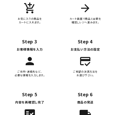
add_shopping_cart
arrow_forward
お気に入りの商品を
カート画面で商品と金額を
カートに入れます。
確認しレジへ進みます。
Step 3
Step 4
お客様情報を入力
お支払い方法の設定
person
credit_score
ご住所・連絡先など、
ご希望の決済方法を
必要な情報を入力します。
お選び下さい。
Step 5
Step 6
内容を再確認し完了
商品の発送
fact_check
local_shipping