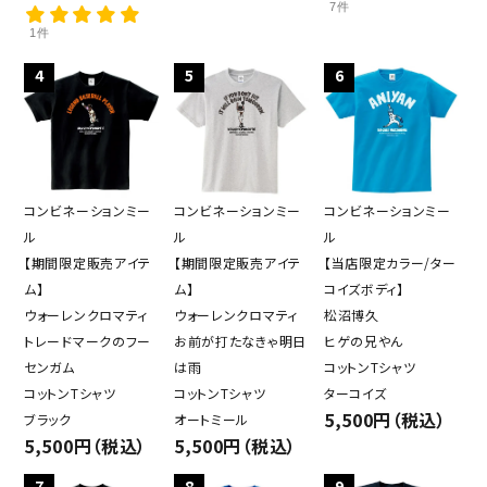
7件
1件
4
5
6
close
コンビネーションミー
コンビネーションミー
コンビネーションミー
ル
ル
ル
キーワード
【期間限定販売アイテ
【期間限定販売アイテ
【当店限定カラー/ター
ム】
ム】
コイズボディ】
ウォーレンクロマティ
ウォーレンクロマティ
松沼博久
カテゴリー
トレードマークのフー
お前が打たなきゃ明日
ヒゲの兄やん
センガム
は雨
コットンTシャツ
コットンTシャツ
コットンTシャツ
ターコイズ
5,500円（税込）
ブラック
オートミール
5,500円（税込）
5,500円（税込）
検索する
7
8
9