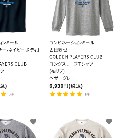
ョンミール
コンビネーションミール
ラー/ネイビーボディ】
古田敦也
GOLDEN PLAYERS CLUB
AYERS CLUB
ロングスリーブTシャツ
ャツ
(袖リブ)
ヘザーグレー
税込)
6,930円(税込)
3件
1件
favorite
favorite