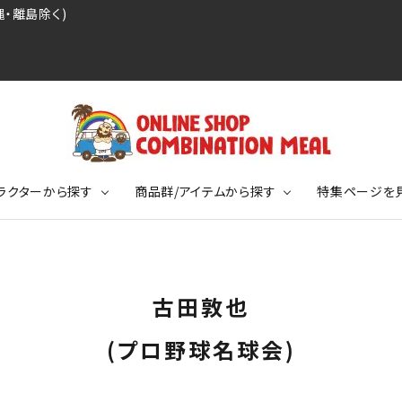
・離島除く)
ラクターから探す
商品群/アイテムから探す
特集ページを
レジェンドプロ野球選手シリーズ
リーブTシャツ
ージ
レジェンドプロレスラーシリーズ
ポロシャツ
特集ページ
ディング事件
球史に残る伝説シリーズ
古田敦也
ンドサッカー選手シリーズ
バッグ
競走馬コレクション
KIDSサイズ
(プロ野球名球会)
ニメーションコレクション
カジュアルフットボールスタイル