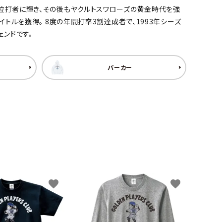
首位打者に輝き、その後もヤクルトスワローズの黄金時代を強
イトルを獲得。 8度の年間打率3割達成者で、1993年シーズ
ェンドです。
パーカー
favorite
favorite