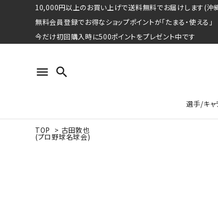
10,000円以上のお買い上げで送料無料でお届けします(沖縄
無料会員登録でお得なショップポイントが「たまる・使える」
今だけ初回購入時に500ポイントをプレゼント中です
menu
search
選手/キャ
TOP
>
古田敦也
(プロ野球名球会)
プロ野球選手コレクション
Tシャツ
特集ページ
名球会
ロングス
特集ペ
ウォーレン･クロマティ
宇野ヘ
日本プロサッカー選手会シリーズ
パーカー
レジェ
トート
特集ページ
競走馬コレクション
水泳競技選手コレクション
期間限定販売アイテム
ジャパ