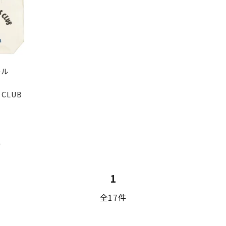
ール
 CLUB
件
1
全17件