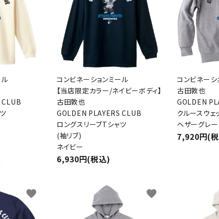
ール
コンビネーションミール
コンビネーシ
【当店限定カラー/ネイビーボディ】
古田敦也
 CLUB
古田敦也
GOLDEN PL
ツ
GOLDEN PLAYERS CLUB
クルースウェ
ロングスリーブTシャツ
ヘザーグレー
(袖リブ)
7,920円(
ネイビー
6,930円(税込)
件
favorite
favorite