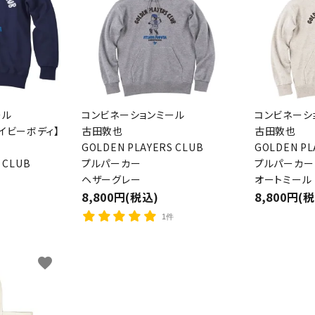
ール
コンビネーションミール
コンビネーシ
イビーボディ】
古田敦也
古田敦也
ード
GOLDEN PLAYERS CLUB
GOLDEN PL
 CLUB
プルパーカー
プルパーカー
ヘザーグレー
オートミール
8,800円(税込)
8,800円(
リー
1件
favorite
検索する