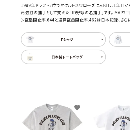
1989年ドラフト2位でヤクルトスワローズに入団し、1年
キャンベル料理長
湘南の
肩強打の捕手として支えた「ID野球の名捕手」です。 MVP2
ン盗塁阻止率.644と通算盗塁阻止率.462は日本記録、
Tシャツ
日本製トートバッグ
favorite