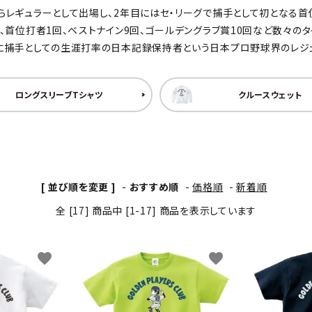
目からレギュラーとして出場し、2年目にはセ・リーグで捕手として初となる
わんこディオゴくん
回、首位打者1回、ベストナイン9回、ゴールデングラブ賞10回など数々のタ
さらに捕手としての生涯打率の日本記録保持者という日本プロ野球界のレジ
ロングスリーブTシャツ
クルースウェット
[ 並び順を変更 ]
-
おすすめ順
-
価格順
-
新着順
全 [17] 商品中 [1-17] 商品を表示しています
favorite
favorite