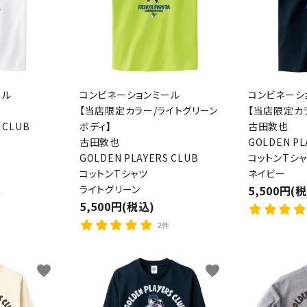
ール
コンビネーションミール
コンビネーシ
【当店限定カラー/ライトグリーン
【当店限定カ
 CLUB
ボディ】
古田敦也
古田敦也
GOLDEN PL
GOLDEN PLAYERS CLUB
コットンTシ
コットンTシャツ
ネイビー
ライトグリーン
5,500円(
件
5,500円(税込)
2件
favorite
favorite