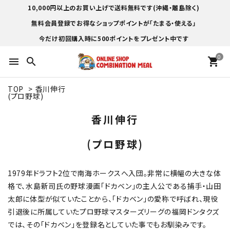
10,000円以上のお買い上げで送料無料です(沖縄・離島除く)
無料会員登録でお得なショップポイントが「たまる・使える」
今だけ初回購入時に500ポイントをプレゼント中です
0
menu
search
shopping_cart
TOP
>
香川伸行
(プロ野球)
香川伸行
(プロ野球)
1979年ドラフト2位で南海ホークスへ入団。非常に横幅の大きな体
格で、水島新司氏の野球漫画「ドカベン」の主人公である捕手・山田
太郎に体型が似ていたことから、「ドカベン」の愛称で呼ばれ、現役
引退後に所属していたプロ野球マスターズリーグの福岡ドンタクズ
では、その「ドカベン」を登録名としていた事でもお馴染みです。