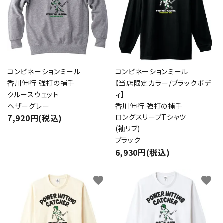
コンビネーションミール
コンビネーションミール
香川伸行 強打の捕手
【当店限定カラー/ブラックボデ
クルースウェット
ィ】
ヘザーグレー
香川伸行 強打の捕手
7,920円(税込)
ロングスリーブTシャツ
(袖リブ)
ブラック
6,930円(税込)
favorite
favorite