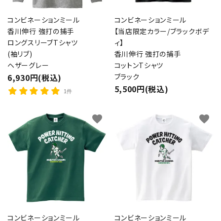
コンビネーションミール
コンビネーションミール
close
香川伸行 強打の捕手
【当店限定カラー/ブラックボデ
ロングスリーブTシャツ
ィ】
(袖リブ)
香川伸行 強打の捕手
キーワード
ヘザーグレー
コットンTシャツ
6,930円(税込)
ブラック
5,500円(税込)
1件
カテゴリー
favorite
favorite
検索する
コンビネーションミール
コンビネーションミール