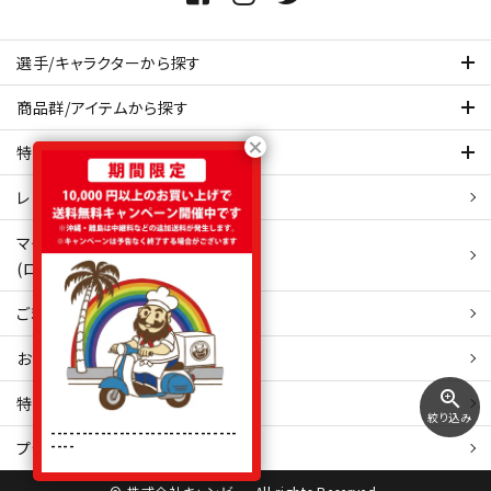
選手/キャラクターから探す
商品群/アイテムから探す
特集ページを見てみる
レビュー・口コミ 一覧ページ
マイアカウント
(ログイン/新規会員登録)
ご利用ガイド
お問い合わせ
zoom_in
特定商取引
法表示
絞り込み
------------------------------
----
プライバシーポリシー