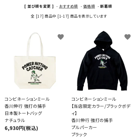
[ 並び順を変更 ]
-
おすすめ順
-
価格順
-
新着順
全 [17] 商品中 [1-17] 商品を表示しています
favorite
favorite
コンビネーションミール
コンビネーションミール
香川伸行 強打の捕手
【当店限定カラー/ブラックボデ
日本製トートバッグ
ィ】
ナチュラル
香川伸行 強打の捕手
6,930円(税込)
プルパーカー
ブラック