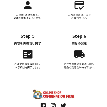
person
credit_score
ご住所・連絡先など、
ご希望の決済方法を
必要な情報を入力します。
お選び下さい。
Step 5
Step 6
内容を再確認し完了
商品の発送
fact_check
local_shipping
ご注文内容を再確認し、
ご注文の商品を発送します。
お手続きを完了します。
商品の到着をお待ち下さい。