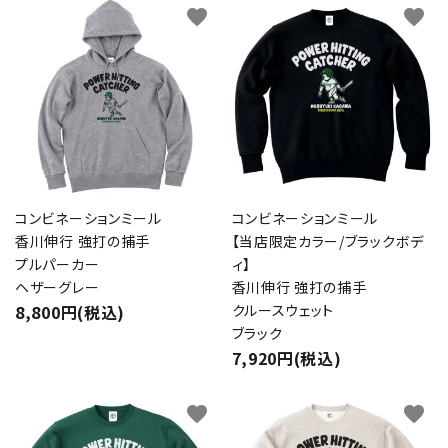
favorite
favorite
コンビネーションミール
コンビネーションミール
香川伸行 強打の捕手
【当店限定カラー/ブラックボデ
プルパーカー
ィ】
ヘザーグレー
香川伸行 強打の捕手
8,800円(税込)
クルースウェット
ブラック
7,920円(税込)
favorite
favorite