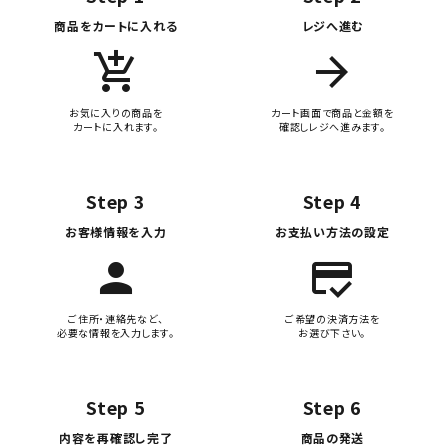
商品をカートに入れる
レジへ進む
add_shopping_cart
arrow_forward
お気に入りの商品を
カート画面で商品と金額を
カートに入れます。
確認しレジへ進みます。
Step 3
Step 4
お客様情報を入力
お支払い方法の設定
person
credit_score
ご住所・連絡先など、
ご希望の決済方法を
必要な情報を入力します。
お選び下さい。
Step 5
Step 6
内容を再確認し完了
商品の発送