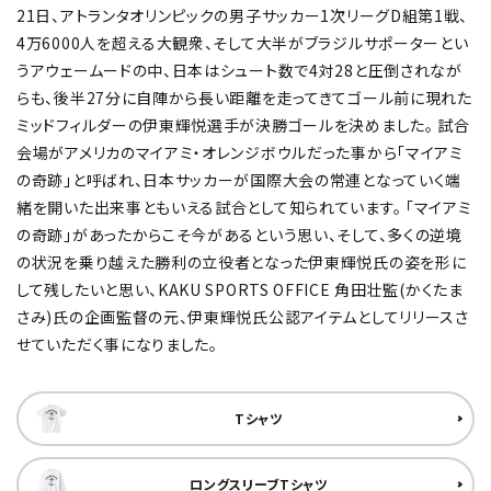
21日、アトランタオリンピックの男子サッカー1次リーグD組第1戦、
4万6000人を超える大観衆、そして大半がブラジルサポーターとい
うアウェームードの中、日本はシュート数で4対28と圧倒されなが
らも、後半27分に自陣から長い距離を走ってきてゴール前に現れた
ミッドフィルダーの伊東輝悦選手が決勝ゴールを決めました。 試合
会場がアメリカのマイアミ・オレンジボウルだった事から「マイアミ
の奇跡」と呼ばれ、日本サッカーが国際大会の常連となっていく端
緒を開いた出来事ともいえる試合として知られています。 「マイアミ
の奇跡」があったからこそ今があるという思い、そして、多くの逆境
の状況を乗り越えた勝利の立役者となった伊東輝悦氏の姿を形に
して残したいと思い、KAKU SPORTS OFFICE 角田壮監(かくたま
さみ)氏の企画監督の元、伊東輝悦氏公認アイテムとしてリリースさ
せていただく事になりました。
Tシャツ
ロングスリーブTシャツ