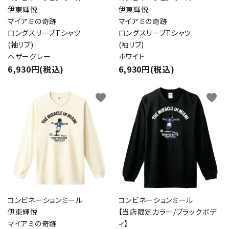
伊東輝悦
伊東輝悦
マイアミの奇跡
マイアミの奇跡
ロングスリーブTシャツ
ロングスリーブTシャツ
(袖リブ)
(袖リブ)
ヘザーグレー
ホワイト
6,930円(税込)
6,930円(税込)
favorite
favorite
コンビネーションミール
コンビネーションミール
伊東輝悦
【当店限定カラー/ブラックボデ
マイアミの奇跡
ィ】