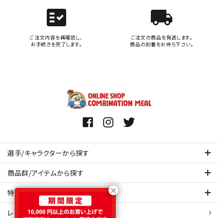
fact_check
local_shipping
ご注文内容を再確認し、
ご注文の商品を発送します。
お手続きを完了します。
商品の到着をお待ち下さい。
選手/キャラクターから探す
商品群/アイテムから探す
特集ページを見てみる
レビュー・口コミ 一覧ページ