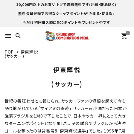
10,000円以上のお買い上げで送料無料です(沖縄・離島除く)
無料会員登録でお得なショップポイントが「たまる・使える」
今だけ初回購入時に500ポイントをプレゼント中です
0
menu
search
shopping_cart
TOP
>
伊東輝悦
(サッカー)
伊東輝悦
(サッカー)
世紀の番狂わせとも報じられ、サッカーファンの垣根を超えて今も
語り継がれている「マイアミの奇跡」 サッカー弱小国だった日本が
強豪ブラジルを1対0で下したことで、日本サッカー界にとって大き
なターニングポイントとなりました。 その試合でブラジルから決勝
ゴールを奪ったのは背番号8「伊東輝悦選手」でした。 1996年7月