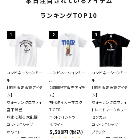
本日注目されているアイテム
ランキングTOP10
1
2
3
コンビネーションミー
コンビネーションミー
コンビネーションミー
ル
ル
ル
【期間限定販売アイテ
【期間限定販売アイテ
【期間限定販売アイテ
ム】
ム】
ム】
ウォーレンクロマティ
初代タイガーマスク
ウォーレンクロマティ
宮下昌己
TIGER
トレードマークのフー
球史に残る大乱闘
コットンTシャツ
センガム
コットンTシャツ
ホワイト
コットンTシャツ
5,500円（税込）
ホワイト
ブラック