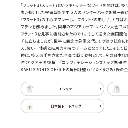
「フラット3（スリー）」というキャッチーなワードを聞けば、多
キャンベル料理長
湘南の
表が採用した守備戦術です。3人のセンターバックを横一線に
「フラット3」の中心でプレーし、「フラット3の申し子」と呼
プテンを務めました。同年のアジアカップ・レバノン大会では
フラット3を見事に機能させたのです。 そして迎えた自国開催
チに立ちましたが、後半に無念の負傷交代。その後の試合に
え、強い一体感と結束力を持つチームとなりました。そして日
神は、控え選手を含めた全員で戦う姿勢として、今の日本代表
勝（アジア王者復権）」「コンフェデレーションズカップ準優
KAKU SPORTS OFFICEの角田壮監（かくた・まさみ
Tシャツ
日本製トートバッグ