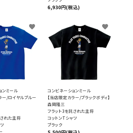
6,930円(税込)
favorite
favorite
close
ョンミール
コンビネーションミール
ラー/ロイヤルブルー
【当店限定カラー/ブラックボディ】
森岡隆三
フラット3を託された主将
託された主将
コットンTシャツ
ャツ
ブラック
ー
5,500円(税込)