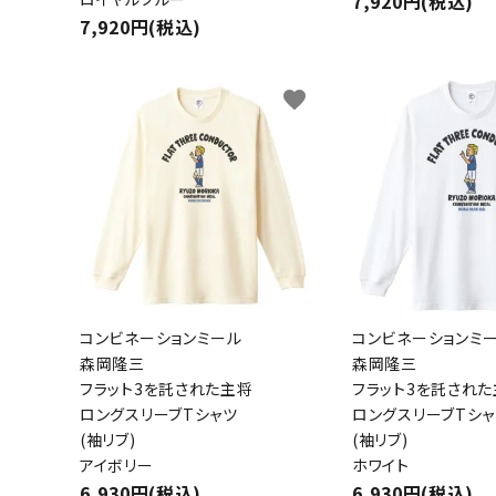
7,920円(税込)
7,920円(税込)
favorite
キーワ
コンビネーションミール
コンビネーションミ
森岡隆三
森岡隆三
カテゴ
フラット3を託された主将
フラット3を託され
ロングスリーブTシャツ
ロングスリーブTシャ
(袖リブ)
(袖リブ)
アイボリー
ホワイト
6,930円(税込)
6,930円(税込)