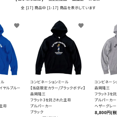
全 [17] 商品中 [1-17] 商品を表示しています
favorite
favorite
ール
コンビネーションミール
コンビネーシ
ロイヤルブルー
【当店限定カラー/ブラックボディ】
森岡隆三
森岡隆三
フラット3を
フラット3を託された主将
プルパーカー
た主将
プルパーカー
ヘザーグレー
ブラック
8,800円(