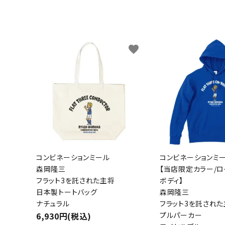
favorite
コンビネーションミール
コンビネーションミ
森岡隆三
【当店限定カラー/
フラット3を託された主将
ボディ】
日本製トートバッグ
森岡隆三
ナチュラル
フラット3を託され
6,930円(税込)
プルパーカー