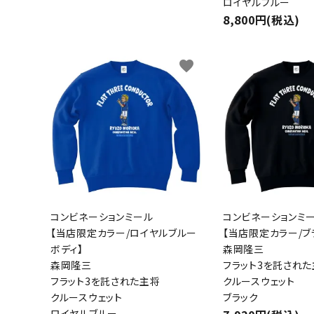
ロイヤルブルー
8,800円(税込)
favorite
コンビネーションミール
コンビネーションミ
【当店限定カラー/ロイヤルブルー
【当店限定カラー/ブ
ボディ】
森岡隆三
森岡隆三
フラット3を託され
フラット3を託された主将
クルースウェット
クルースウェット
ブラック
ロイヤルブルー