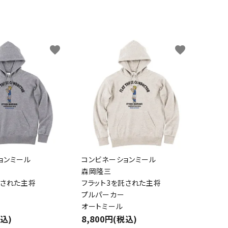
favorite
favorite
ョンミール
コンビネーションミール
森岡隆三
託された主将
フラット3を託された主将
プルパーカー
オートミール
税込)
8,800円(税込)