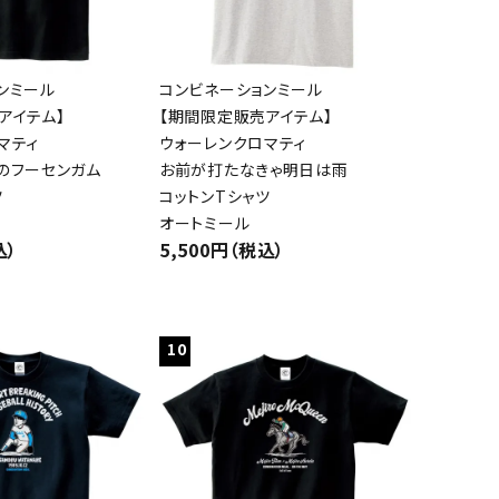
ンミール
コンビネーションミール
アイテム】
【期間限定販売アイテム】
マティ
ウォーレンクロマティ
のフーセンガム
お前が打たなきゃ明日は雨
ツ
コットンTシャツ
オートミール
込）
5,500円（税込）
10