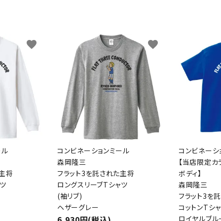
favorite
favorite
ード
ール
コンビネーションミール
コンビネーシ
森岡隆三
【当店限定カ
リー
た主将
フラット3を託された主将
ボディ】
ツ
ロングスリーブTシャツ
森岡隆三
(袖リブ)
フラット3を
ヘザーグレー
コットンTシ
6,930円(税込)
ロイヤルブル
検索する