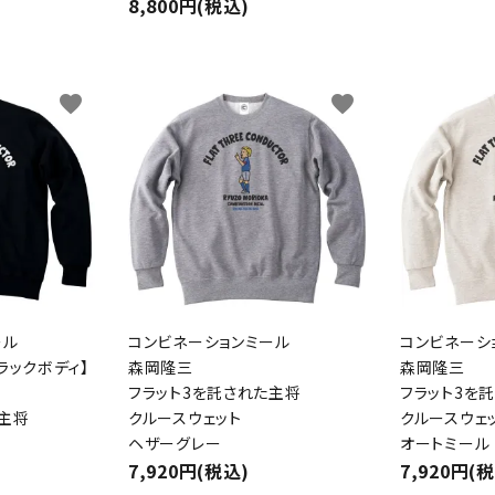
8,800円(税込)
favorite
favorite
ール
コンビネーションミール
コンビネーシ
ラックボディ】
森岡隆三
森岡隆三
フラット3を託された主将
フラット3を
た主将
クルースウェット
クルースウェ
ヘザーグレー
オートミール
7,920円(税込)
7,920円(