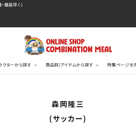
・離島除く)
ラクターから探す
商品群/アイテムから探す
特集ページを
レジェンドプロ野球選手シリーズ
リーブTシャツ
ージ
レジェンドプロレスラーシリーズ
ポロシャツ
特集ページ
ディング事件
球史に残る伝説シリーズ
森岡隆三
ンドサッカー選手シリーズ
バッグ
競走馬コレクション
KIDSサイズ
(サッカー)
ニメーションコレクション
カジュアルフットボールスタイル