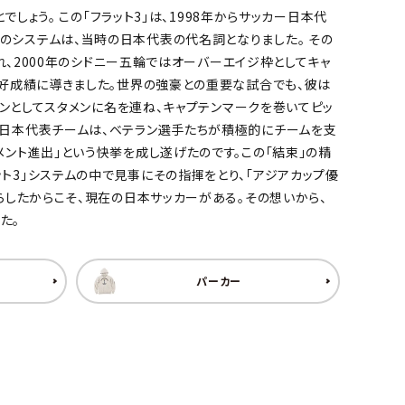
しょう。 この「フラット3」は、1998年からサッカー日本代
のシステムは、当時の日本代表の代名詞となりました。 その
れ、2000年のシドニー五輪ではオーバーエイジ枠としてキャ
う好成績に導きました。世界の強豪との重要な試合でも、彼は
テンとしてスタメンに名を連ね、キャプテンマークを巻いてピッ
の日本代表チームは、ベテラン選手たちが積極的にチームを支
メント進出」という快挙を成し遂げたのです。この「結束」の精
ト3」システムの中で見事にその指揮をとり、「アジアカップ優
らしたからこそ、現在の日本サッカーがある。その想いから、
た。
パーカー