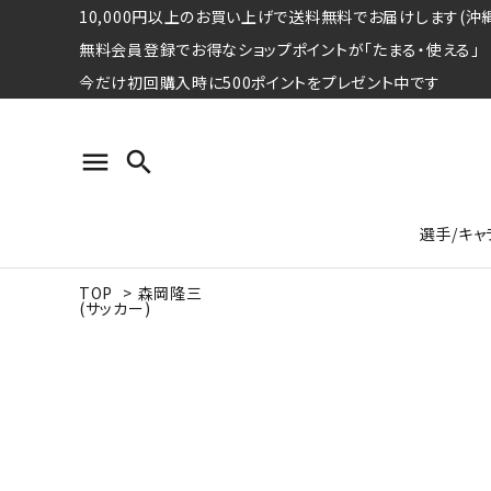
10,000円以上のお買い上げで送料無料でお届けします(沖縄
無料会員登録でお得なショップポイントが「たまる・使える」
今だけ初回購入時に500ポイントをプレゼント中です
menu
search
選手/キャ
TOP
>
森岡隆三
(サッカー)
プロ野球選手コレクション
Tシャツ
特集ページ
名球会
ロングス
特集ペ
ウォーレン･クロマティ
宇野ヘ
日本プロサッカー選手会シリーズ
パーカー
レジェ
トート
特集ページ
競走馬コレクション
水泳競技選手コレクション
期間限定販売アイテム
ジャパ