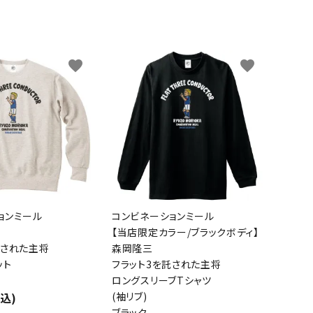
favorite
favorite
ョンミール
コンビネーションミール
【当店限定カラー/ブラックボディ】
託された主将
森岡隆三
ット
フラット3を託された主将
ロングスリーブTシャツ
税込)
(袖リブ)
ブラック