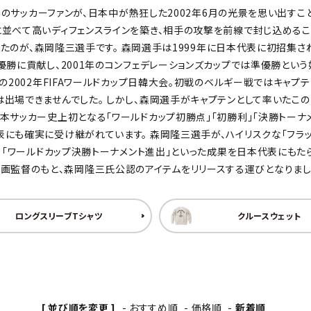
くのサッカーファンが、日本中が熱狂した2002年6月の光景を思い出すことで
わんこディオゴくん
並べて高いディフェンスラインを築き、相手の攻撃を前線で封じ込めるこ
ばれたのが、森岡隆三選手です。 森岡選手は1999年に日本代表に初招集さ
優勝に貢献し、2001年のコンフェデレーションズカップでは準優勝とい
の2002年FIFAワールドカップ日韓大会。初戦のベルギー戦ではキャプ
は出場できませんでした。 しかし、森岡選手がキャプテンとして率いたこ
本サッカー史上初となる「ワールドカップ初勝点」「初勝利」「決勝トーナ
にも確実に受け継がれています。 森岡隆三選手が、ハイリスクな「フラッ
勝」「ワールドカップ決勝トーナメント進出」といった成果を日本代表にもた
）氏の企画監督のもと、森岡隆三氏公認のアイテムをリリースする運びとなりまし
ロングスリーブTシャツ
クルースウェット
[ 並び順を変更 ]
-
おすすめ順
-
価格順
-
新着順