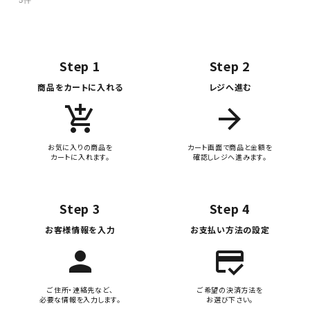
5件
Step 1
Step 2
商品をカートに入れる
レジへ進む
add_shopping_cart
arrow_forward
お気に入りの商品を
カート画面で商品と金額を
カートに入れます。
確認しレジへ進みます。
Step 3
Step 4
お客様情報を入力
お支払い方法の設定
person
credit_score
ご住所・連絡先など、
ご希望の決済方法を
必要な情報を入力します。
お選び下さい。