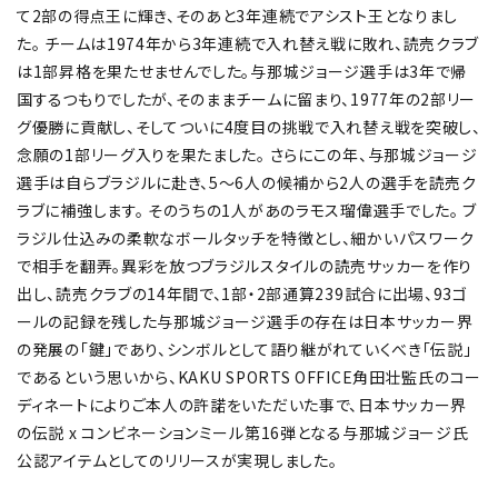
て2部の得点王に輝き、そのあと3年連続でアシスト王となりまし
た。 チームは1974年から3年連続で入れ替え戦に敗れ、読売クラブ
は1部昇格を果たせませんでした。与那城ジョージ選手は3年で帰
国するつもりでしたが、そのままチームに留まり、1977年の2部リー
グ優勝に貢献し、そしてついに4度目の挑戦で入れ替え戦を突破し、
念願の1部リーグ入りを果たました。 さらにこの年、与那城ジョージ
選手は自らブラジルに赴き、5～6人の候補から2人の選手を読売ク
ラブに補強します。 そのうちの1人があのラモス瑠偉選手でした。 ブ
ラジル仕込みの柔軟なボールタッチを特徴とし、細かいパスワーク
で相手を翻弄。異彩を放つブラジルスタイルの読売サッカーを作り
出し、読売クラブの14年間で、1部・2部通算239試合に出場、93ゴ
ールの記録を残した与那城ジョージ選手の存在は日本サッカー界
の発展の「鍵」であり、シンボルとして語り継がれていくべき「伝説」
であるという思いから、KAKU SPORTS OFFICE角田壮監氏のコー
ディネートによりご本人の許諾をいただいた事で、日本サッカー界
の伝説 x コンビネーションミール第16弾となる与那城ジョージ氏
公認アイテムとしてのリリースが実現しました。