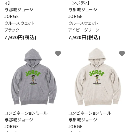
ィ】
ーンボディ】
与那城ジョージ
与那城ジョージ
JORGE
JORGE
クルースウェット
クルースウェット
ブラック
アイビーグリーン
7,920円(税込)
7,920円(税込)
favorite
favorite
close
キーワード
カテゴリー
コンビネーションミール
コンビネーションミール
与那城ジョージ
与那城ジョージ
JORGE
JORGE