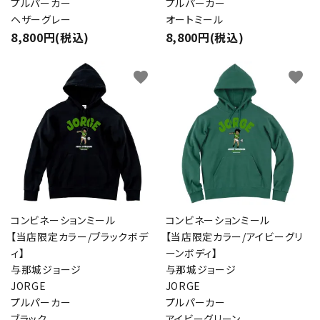
プルパーカー
プルパーカー
ヘザーグレー
オートミール
検索する
8,800円(税込)
8,800円(税込)
favorite
favorite
コンビネーションミール
コンビネーションミール
【当店限定カラー/ブラックボデ
【当店限定カラー/アイビーグリ
ィ】
ーンボディ】
与那城ジョージ
与那城ジョージ
JORGE
JORGE
プルパーカー
プルパーカー
ブラック
アイビーグリーン