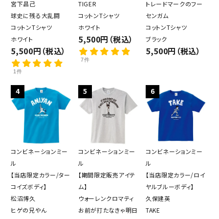
宮下昌己
TIGER
トレードマークのフー
球史に残る大乱闘
コットンTシャツ
センガム
コットンTシャツ
ホワイト
コットンTシャツ
5,500円（税込）
ホワイト
ブラック
5,500円（税込）
5,500円（税込）
7件
1件
4
5
6
コンビネーションミー
コンビネーションミー
コンビネーションミー
ル
ル
ル
【当店限定カラー/ター
【期間限定販売アイテ
【当店限定カラー/ロイ
コイズボディ】
ム】
ヤルブルーボディ】
松沼博久
ウォーレンクロマティ
久保建英
ヒゲの兄やん
お前が打たなきゃ明日
TAKE