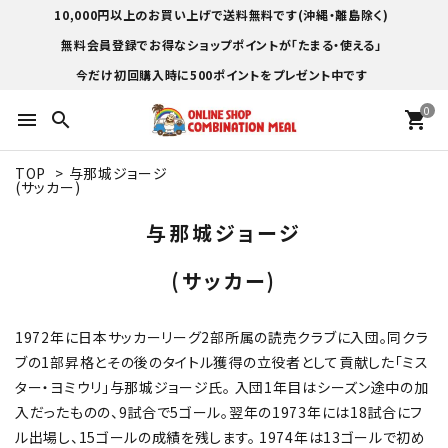
10,000円以上のお買い上げで送料無料です(沖縄・離島除く)
無料会員登録でお得なショップポイントが「たまる・使える」
今だけ初回購入時に500ポイントをプレゼント中です
0
menu
search
shopping_cart
TOP
>
与那城ジョージ
(サッカー)
与那城ジョージ
(サッカー)
1972年に日本サッカーリーグ2部所属の読売クラブに入団。同クラ
ブの1部昇格とその後のタイトル獲得の立役者として貢献した「ミス
ター・ヨミウリ」与那城ジョージ氏。 入団1年目はシーズン途中の加
入だったものの、9試合で5ゴール。翌年の1973年には18試合にフ
ル出場し、15ゴールの成績を残します。 1974年は13ゴールで初め