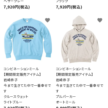
ヘザーグレー
ブラック
7,920円(税込)
7,920円(税込)
favorite
favorite
コンビネーションミール
コンビネーションミール
【期間限定販売アイテム】
【期間限定販売アイテム】
岩崎恭子
岩崎恭子
今まで生きてた中で一番幸せで
今まで生きてた中で一番幸せで
す
す
クルースウェット
プルパーカー
ライトブルー
オートミール
close
7,920円(税込)
8,800円(税込)