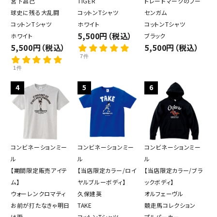
宮下昌己
TIGER
トレードマークのフー
球史に残る大乱闘
コットンTシャツ
センガム
コットンTシャツ
ホワイト
コットンTシャツ
5,500円（税込）
ホワイト
ブラック
5,500円（税込）
5,500円（税込）
7件
1件
4
5
6
コンビネーションミー
コンビネーションミー
コンビネーションミー
ル
ル
ル
【期間限定販売アイテ
【当店限定カラー/ロイ
【当店限定カラー/ブラ
ム】
ヤルブルーボディ】
ックボディ】
ウォーレンクロマティ
久保建英
オルフェーヴル
お前が打たなきゃ明日
TAKE
競走馬コレクション
は雨
コットンTシャツ
プルパーカー