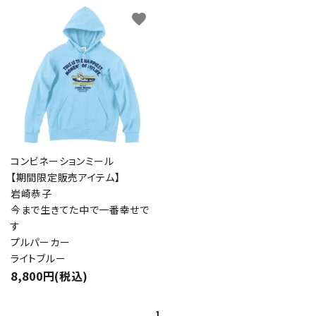
favorite
コンビネーションミール
【期間限定販売アイテム】
岩崎恭子
今まで生きてた中で一番幸せで
す
プルパーカー
ライトブルー
8,800円(税込)
1