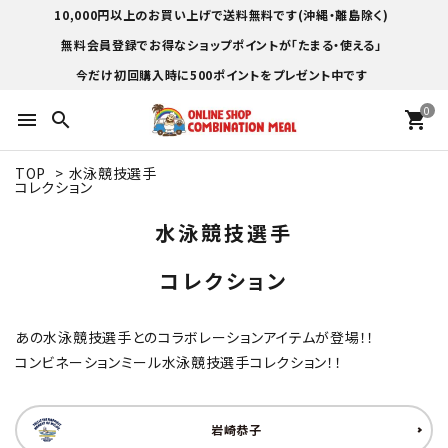
10,000円以上のお買い上げで送料無料です(沖縄・離島除く)
無料会員登録でお得なショップポイントが「たまる・使える」
今だけ初回購入時に500ポイントをプレゼント中です
0
menu
search
shopping_cart
TOP
>
水泳競技選手
コレクション
水泳競技選手
コレクション
あの水泳競技選手とのコラボレーションアイテムが登場！！
コンビネーションミール水泳競技選手コレクション！！
岩崎恭子