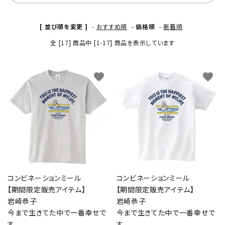
[ 並び順を変更 ]
-
おすすめ順
-
価格順
-
新着順
全 [17] 商品中 [1-17] 商品を表示しています
favorite
favorite
コンビネーションミール
コンビネーションミール
【期間限定販売アイテム】
【期間限定販売アイテム】
岩崎恭子
岩崎恭子
今まで生きてた中で一番幸せで
今まで生きてた中で一番幸せで
す
す