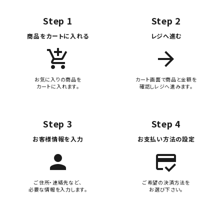
Step 1
Step 2
商品をカートに入れる
レジへ進む
add_shopping_cart
arrow_forward
お気に入りの商品を
カート画面で商品と金額を
カートに入れます。
確認しレジへ進みます。
Step 3
Step 4
お客様情報を入力
お支払い方法の設定
person
credit_score
ご住所・連絡先など、
ご希望の決済方法を
必要な情報を入力します。
お選び下さい。