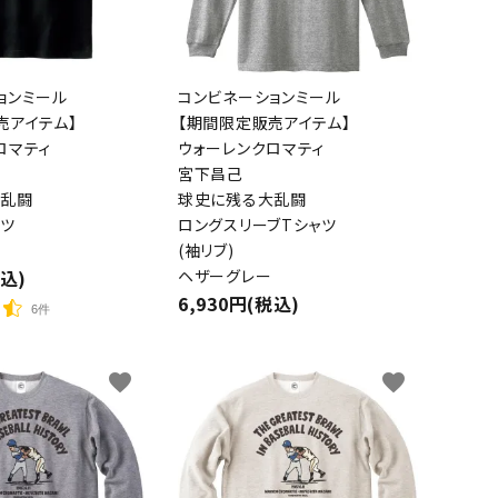
ョンミール
コンビネーションミール
売アイテム】
【期間限定販売アイテム】
ロマティ
ウォーレンクロマティ
宮下昌己
大乱闘
球史に残る大乱闘
ャツ
ロングスリーブTシャツ
(袖リブ)
税込)
ヘザーグレー
6,930円(税込)
6件
favorite
favorite