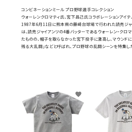
コンビネーションミール プロ野球選手コレクション
キャンベル料理長
湘南の
ウォーレンクロマティ氏、宮下昌己氏コラボレーションアイテ
1987年6月11日に熊本県の藤崎台球場で行われた読売ジ
は、読売ジャイアンツの4番バッターであるウォーレン・クロ
たものの、帽子を取らなかった宮下投手に激高し、マウンドに
残る大乱闘」などと呼ばれ、プロ野球の乱闘シーンを特集し
favorite