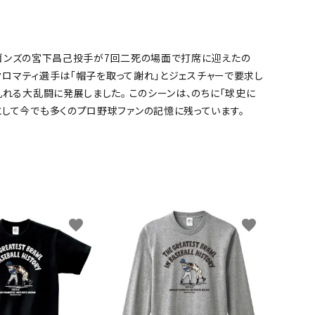
ラゴンズの宮下昌己投手が7回二死の場面で打席に迎えたの
クロマティ選手は「帽子を取って謝れ」とジェスチャーで要求し
れる大乱闘に発展しました。 このシーンは、のちに「球史に
して今でも多くのプロ野球ファンの記憶に残っています。
favorite
favorite