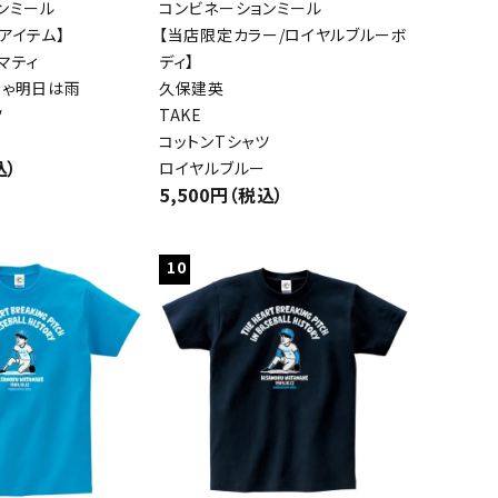
ンミール
コンビネーションミール
アイテム】
【当店限定カラー/ロイヤルブルーボ
マティ
ディ】
きゃ明日は雨
久保建英
ツ
TAKE
コットンTシャツ
込）
ロイヤルブルー
5,500円（税込）
10