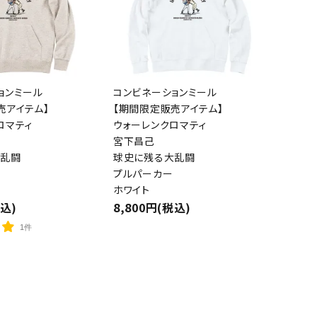
ョンミール
コンビネーションミール
売アイテム】
【期間限定販売アイテム】
close
ロマティ
ウォーレンクロマティ
宮下昌己
大乱闘
球史に残る大乱闘
プルパーカー
ホワイト
税込)
8,800円(税込)
1件