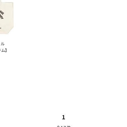
ール
ム】
ィ
1