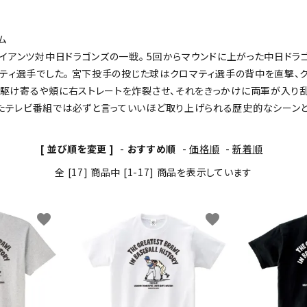
わんこディオゴくん
ム
ャイアンツ対中日ドラゴンズの一戦。 5回からマウンドに上がった中日ド
マティ選手でした。 宮下投手の投じた球はクロマティ選手の背中を直撃、
駆け寄るや頬に右ストレートを炸裂させ、それをきっかけに両軍が入り乱
たテレビ番組では必ずと言っていいほど取り上げられる歴史的なシーンと
[ 並び順を変更 ]
-
おすすめ順
-
価格順
-
新着順
全 [17] 商品中 [1-17] 商品を表示しています
favorite
favorite