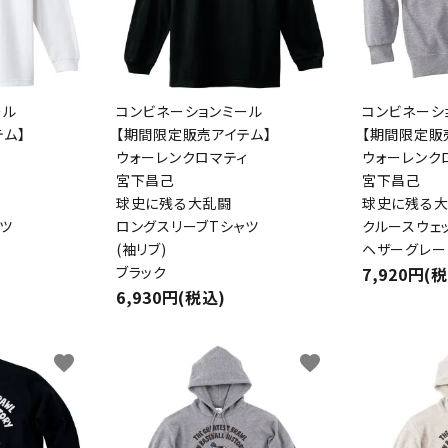
ール
コンビネーションミール
コンビネーシ
ム】
【期間限定販売アイテム】
【期間限定販
ィ
ウォーレンクロマティ
ウォーレンク
宮下昌己
宮下昌己
球史に残る大乱闘
球史に残る
ツ
ロングスリーブTシャツ
クルースウェ
(袖リブ)
ヘザーグレー
ブラック
7,920円(
6,930円(税込)
favorite
favorite