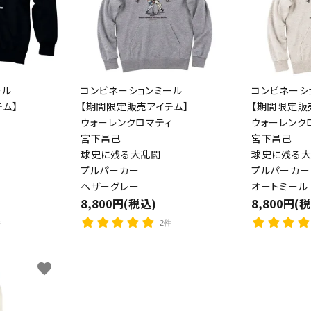
ール
コンビネーションミール
コンビネーシ
ム】
【期間限定販売アイテム】
【期間限定販
ィ
ウォーレンクロマティ
ウォーレンク
宮下昌己
宮下昌己
球史に残る大乱闘
球史に残る
ード
プルパーカー
プルパーカー
ヘザーグレー
オートミール
8,800円(税込)
8,800円(
リー
件
2件
favorite
検索する