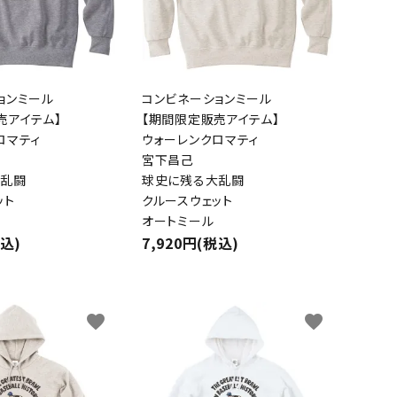
ョンミール
コンビネーションミール
売アイテム】
【期間限定販売アイテム】
ロマティ
ウォーレンクロマティ
宮下昌己
大乱闘
球史に残る大乱闘
ット
クルースウェット
オートミール
税込)
7,920円(税込)
favorite
favorite