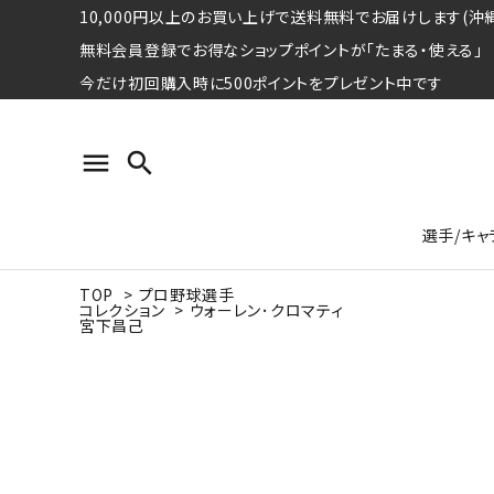
10,000円以上のお買い上げで送料無料でお届けします(沖縄
無料会員登録でお得なショップポイントが「たまる・使える」
今だけ初回購入時に500ポイントをプレゼント中です
menu
search
選手/キャ
TOP
>
プロ野球選手
コレクション
>
ウォーレン･クロマティ
宮下昌己
プロ野球選手コレクション
Tシャツ
特集ページ
名球会
ロングス
特集ペ
ウォーレン･クロマティ
宇野ヘ
日本プロサッカー選手会シリーズ
パーカー
レジェ
トート
特集ページ
競走馬コレクション
水泳競技選手コレクション
期間限定販売アイテム
ジャパ