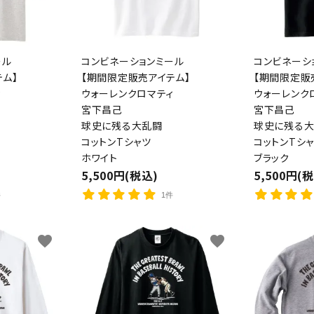
ール
コンビネーションミール
コンビネーシ
ム】
【期間限定販売アイテム】
【期間限定販
ィ
ウォーレンクロマティ
ウォーレンク
宮下昌己
宮下昌己
球史に残る大乱闘
球史に残る
コットンTシャツ
コットンTシ
ホワイト
ブラック
5,500円(税込)
5,500円(
件
1件
favorite
favorite