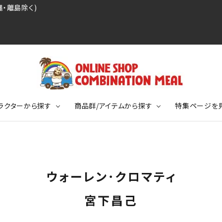
・離島除く)
ラクターから探す
商品群/アイテムから探す
特集ページを
レジェンドプロ野球選手シリーズ
リーブTシャツ
ージ
レジェンドプロレスラーシリーズ
ポロシャツ
特集ページ
ディング事件
球史に残る伝説シリーズ
ウォーレン･クロマティ
ンドサッカー選手シリーズ
バッグ
競走馬コレクション
KIDSサイズ
宮下昌己
ニメーションコレクション
カジュアルフットボールスタイル