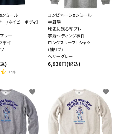
ョンミール
コンビネーションミール
ラー/ネイビーボディ】
宇野勝
球史に残る珍プレー
プレー
宇野ヘディング事件
グ事件
ロングスリーブTシャツ
ャツ
(袖リブ)
ヘザーグレー
税込)
6,930円(税込)
17件
favorite
favorite