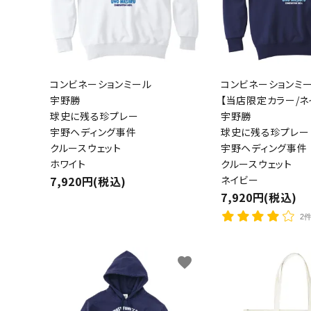
コンビネーションミール
コンビネーションミ
宇野勝
【当店限定カラー/ネ
球史に残る珍プレー
宇野勝
宇野ヘディング事件
球史に残る珍プレー
クルースウェット
宇野ヘディング事件
キーワ
ホワイト
クルースウェット
7,920円(税込)
ネイビー
7,920円(税込)
カテゴ
2
favorite