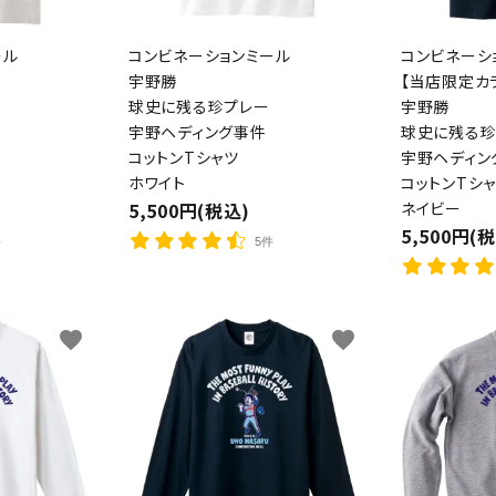
ール
コンビネーションミール
コンビネーシ
宇野勝
【当店限定カ
球史に残る珍プレー
宇野勝
宇野ヘディング事件
球史に残る珍
コットンTシャツ
宇野ヘディン
ホワイト
コットンTシ
5,500円(税込)
ネイビー
5,500円(
件
5件
favorite
favorite