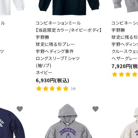
ール
コンビネーションミール
コンビネーシ
【当店限定カラー/ネイビーボディ】
宇野勝
宇野勝
球史に残る珍
球史に残る珍プレー
宇野ヘディン
ツ
宇野ヘディング事件
クルースウェ
ロングスリーブTシャツ
ヘザーグレー
(袖リブ)
7,920円(
ネイビー
6,930円(税込)
1件
favorite
favorite