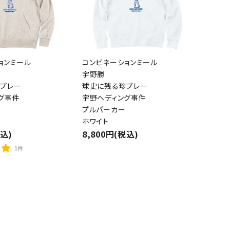
ョンミール
コンビネーションミール
close
宇野勝
プレー
球史に残る珍プレー
グ事件
宇野ヘディング事件
プルパーカー
ホワイト
税込)
8,800円(税込)
1件