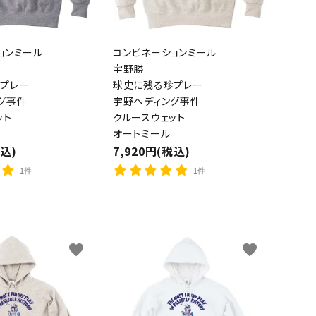
ョンミール
コンビネーションミール
宇野勝
プレー
球史に残る珍プレー
グ事件
宇野ヘディング事件
ット
クルースウェット
オートミール
税込)
7,920円(税込)
1件
1件
favorite
favorite