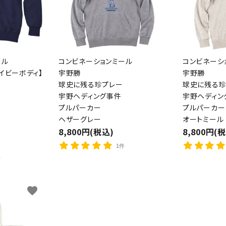
ール
コンビネーションミール
コンビネーシ
イビーボディ】
宇野勝
宇野勝
球史に残る珍プレー
球史に残る珍
宇野ヘディング事件
宇野ヘディン
プルパーカー
プルパーカー
ード
ヘザーグレー
オートミール
8,800円(税込)
8,800円(
1件
リー
件
favorite
検索する