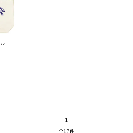
ール
件
1
全17件