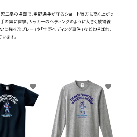
裏二死二塁の場面で、宇野選手が守るショート後方に高く上がっ
手の額に直撃。サッカーのヘディングのように大きく放物線
史に残る珍プレー」や「宇野ヘディング事件」などと呼ばれ、
ています。
favorite
favorite