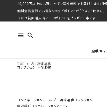
10,000円以上のお買い上げで送料無料でお届けします(沖縄
無料会員登録でお得なショップポイントが「たまる・使える」
今だけ初回購入時に500ポイントをプレゼント中です
menu
search
選手/キャ
TOP
>
プロ野球選手
コレクション
>
宇野勝
プロ野球選手コレクション
Tシャツ
特集ページ
名球会
ロングス
特集ペ
ウォーレン･クロマティ
宇野ヘ
日本プロサッカー選手会シリーズ
パーカー
レジェ
トート
特集ページ
競走馬コレクション
コンビネーションミール プロ野球選手コレクション
水泳競技選手コレクション
期間限定販売アイテム
ジャパ
宇野勝氏コラボレーションアイテム