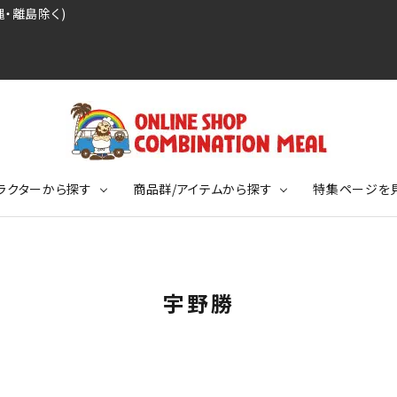
・離島除く)
ラクターから探す
商品群/アイテムから探す
特集ページを
レジェンドプロ野球選手シリーズ
リーブTシャツ
ージ
レジェンドプロレスラーシリーズ
ポロシャツ
特集ページ
ディング事件
球史に残る伝説シリーズ
宇野勝
ンドサッカー選手シリーズ
バッグ
競走馬コレクション
KIDSサイズ
ニメーションコレクション
カジュアルフットボールスタイル