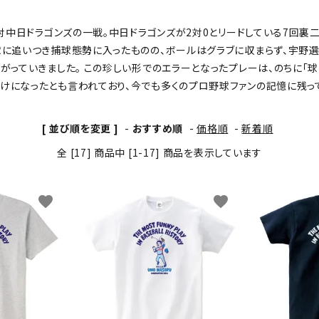
わんこディオゴくん
ツ対中日ドラゴンズの一戦。中日ドラゴンズが2対0とリードしている7回
球に追いつき捕球態勢に入ったものの、ボールはグラブに収まらず、宇野選
がっていきました。 この珍しい形でのエラーとなったプレーは、のちに「球
けになったとも言われており、今でも多くのプロ野球ファンの記憶に残っ
[ 並び順を変更 ]
-
おすすめ順
-
価格順
-
新着順
全 [17] 商品中 [1-17] 商品を表示しています
favorite
favorite