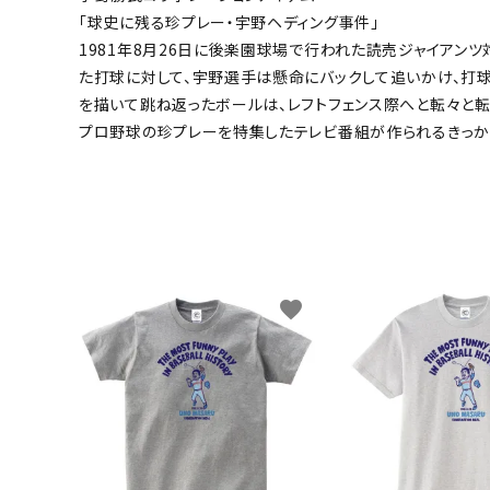
「球史に残る珍プレー・宇野ヘディング事件」
キャンベル料理長
湘南の
1981年8月26日に後楽園球場で行われた読売ジャイアン
た打球に対して、宇野選手は懸命にバックして追いかけ、打
を描いて跳ね返ったボールは、レフトフェンス際へと転々と転
プロ野球の珍プレーを特集したテレビ番組が作られるきっか
favorite