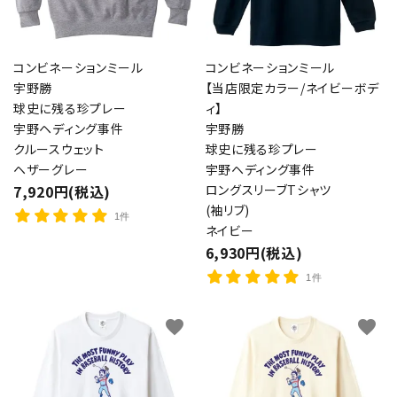
コンビネーションミール
コンビネーションミール
宇野勝
【当店限定カラー/ネイビーボデ
球史に残る珍プレー
ィ】
宇野ヘディング事件
宇野勝
クルースウェット
球史に残る珍プレー
ヘザーグレー
宇野ヘディング事件
7,920円(税込)
ロングスリーブTシャツ
(袖リブ)
1件
ネイビー
6,930円(税込)
1件
favorite
favorite