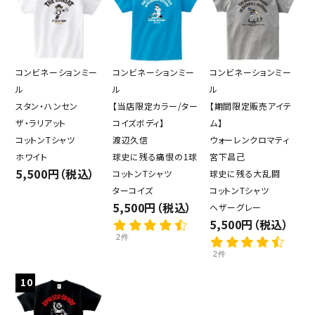
コンビネーションミー
コンビネーションミー
コンビネーションミー
ル
ル
ル
スタン・ハンセン
【当店限定カラー/ター
【期間限定販売アイテ
ザ・ラリアット
コイズボディ】
ム】
コットンTシャツ
渡辺久信
ウォーレンクロマティ
ホワイト
球史に残る痛恨の1球
宮下昌己
5,500円（税込）
コットンTシャツ
球史に残る大乱闘
ターコイズ
コットンTシャツ
5,500円（税込）
ヘザーグレー
5,500円（税込）
2件
2件
10