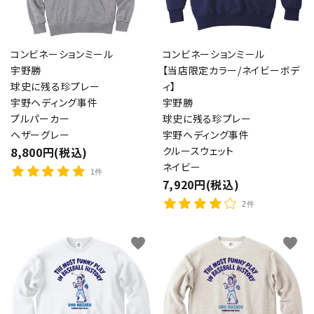
コンビネーションミール
コンビネーションミール
宇野勝
【当店限定カラー/ネイビーボデ
球史に残る珍プレー
ィ】
宇野ヘディング事件
宇野勝
プルパーカー
球史に残る珍プレー
ヘザーグレー
宇野ヘディング事件
8,800円(税込)
クルースウェット
ネイビー
1件
7,920円(税込)
2件
favorite
favorite