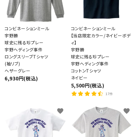
コンビネーションミール
コンビネーションミール
宇野勝
【当店限定カラー/ネイビーボデ
球史に残る珍プレー
ィ】
宇野ヘディング事件
宇野勝
close
ロングスリーブTシャツ
球史に残る珍プレー
(袖リブ)
宇野ヘディング事件
ヘザーグレー
コットンTシャツ
キーワード
6,930円(税込)
ネイビー
5,500円(税込)
17件
カテゴリー
favorite
favorite
検索する