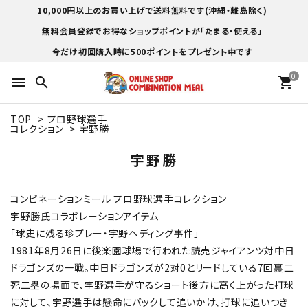
10,000円以上のお買い上げで送料無料です(沖縄・離島除く)
無料会員登録でお得なショップポイントが「たまる・使える」
今だけ初回購入時に500ポイントをプレゼント中です
0
menu
search
shopping_cart
TOP
>
プロ野球選手
コレクション
>
宇野勝
宇野勝
コンビネーションミール プロ野球選手コレクション
宇野勝氏コラボレーションアイテム
「球史に残る珍プレー・宇野ヘディング事件」
1981年8月26日に後楽園球場で行われた読売ジャイアンツ対中日
ドラゴンズの一戦。中日ドラゴンズが2対0とリードしている7回裏二
死二塁の場面で、宇野選手が守るショート後方に高く上がった打球
に対して、宇野選手は懸命にバックして追いかけ、打球に追いつき