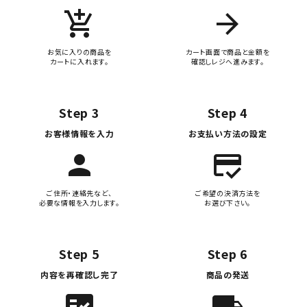
add_shopping_cart
arrow_forward
お気に入りの商品を
カート画面で商品と金額を
カートに入れます。
確認しレジへ進みます。
Step 3
Step 4
お客様情報を入力
お支払い方法の設定
person
credit_score
ご住所・連絡先など、
ご希望の決済方法を
必要な情報を入力します。
お選び下さい。
Step 5
Step 6
内容を再確認し完了
商品の発送
fact_check
local_shipping