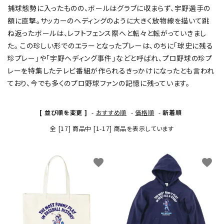
捕球態勢に入ったものの、ボールはグラブに収まらず、宇野選手の
額に直撃。サッカーのヘディングのように大きく放物線を描いて跳
ね返ったボールは、レフトフェンス際へと転々と転がっていきまし
た。 この珍しい形でのエラーとなったプレーは、のちに「球史に残る
珍プレー」や「宇野ヘディング事件」などと呼ばれ、プロ野球の珍プ
レーを特集したテレビ番組が作られるきっかけになったとも言われ
ており、今でも多くのプロ野球ファンの記憶に残っています。
[ 並び順を変更 ]
-
おすすめ順
-
価格順
-
新着順
全 [17] 商品中 [1-17] 商品を表示しています
favorite
favorite