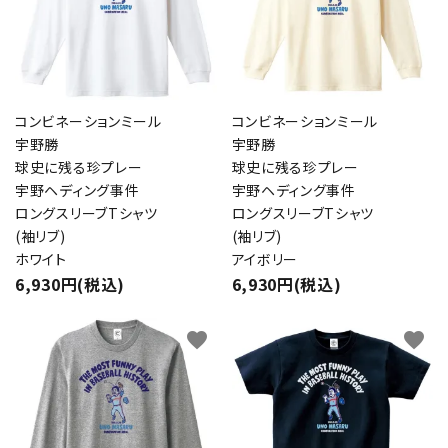
コンビネーションミール
コンビネーションミール
宇野勝
宇野勝
球史に残る珍プレー
球史に残る珍プレー
宇野ヘディング事件
宇野ヘディング事件
ロングスリーブTシャツ
ロングスリーブTシャツ
(袖リブ)
(袖リブ)
ホワイト
アイボリー
6,930円(税込)
6,930円(税込)
favorite
favorite