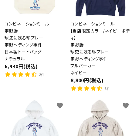
コンビネーションミール
コンビネーションミール
宇野勝
【当店限定カラー/ネイビーボデ
球史に残る珍プレー
ィ】
宇野ヘディング事件
宇野勝
日本製トートバッグ
球史に残る珍プレー
ナチュラル
宇野ヘディング事件
6,930円(税込)
プルパーカー
ネイビー
2件
8,800円(税込)
3件
favorite
favorite