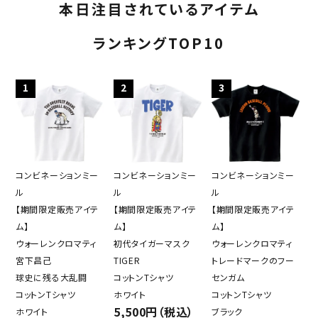
本日注目されているアイテム
ランキングTOP10
1
2
3
コンビネーションミー
コンビネーションミー
コンビネーションミー
ル
ル
ル
【期間限定販売アイテ
【期間限定販売アイテ
【期間限定販売アイテ
ム】
ム】
ム】
ウォーレンクロマティ
初代タイガーマスク
ウォーレンクロマティ
宮下昌己
TIGER
トレードマークのフー
球史に残る大乱闘
コットンTシャツ
センガム
コットンTシャツ
ホワイト
コットンTシャツ
5,500円（税込）
ホワイト
ブラック