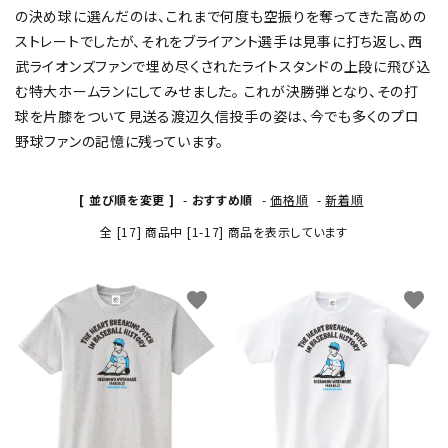
の決め球に選んだのは、これまで何度も空振りを奪ってきた高めの
ストレートでしたが、それをブライアント選手は見事に打ち返し、西
武ライオンズファンで埋め尽くされたライトスタンドの上段に飛び込
む特大ホームランにしてみせました。 これが決勝弾となり、その打
球を片膝をついて見送る渡辺久信投手の姿は、今でも多くのプロ
野球ファンの記憶に残っています。
[ 並び順を変更 ]
-
おすすめ順
-
価格順
-
新着順
全 [17] 商品中 [1-17] 商品を表示しています
favorite
favorite