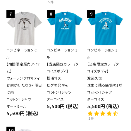
5件
7
8
9
コンビネーションミー
コンビネーションミー
コンビネーションミー
ル
ル
ル
【期間限定販売アイテ
【当店限定カラー/ター
【当店限定カラー/ター
ム】
コイズボディ】
コイズボディ】
ウォーレンクロマティ
松沼博久
渡辺久信
お前が打たなきゃ明日
ヒゲの兄やん
球史に残る痛恨の1球
は雨
コットンTシャツ
コットンTシャツ
コットンTシャツ
ターコイズ
ターコイズ
5,500円（税込）
5,500円（税込）
オートミール
5,500円（税込）
2件
10