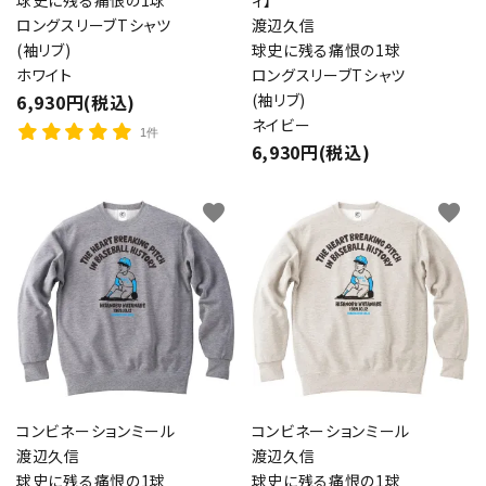
球史に残る痛恨の1球
ィ】
ロングスリーブTシャツ
渡辺久信
(袖リブ)
球史に残る痛恨の1球
ホワイト
ロングスリーブTシャツ
6,930円(税込)
(袖リブ)
ネイビー
1件
6,930円(税込)
favorite
favorite
コンビネーションミール
コンビネーションミール
渡辺久信
渡辺久信
球史に残る痛恨の1球
球史に残る痛恨の1球