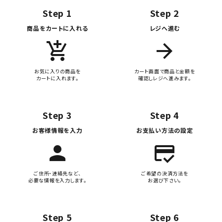
Step 1
Step 2
商品をカートに入れる
レジへ進む
add_shopping_cart
arrow_forward
お気に入りの商品を
カート画面で商品と金額を
カートに入れます。
確認しレジへ進みます。
Step 3
Step 4
お客様情報を入力
お支払い方法の設定
person
credit_score
ご住所・連絡先など、
ご希望の決済方法を
必要な情報を入力します。
お選び下さい。
Step 5
Step 6