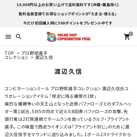
10,000円以上のお買い上げで送料無料です(沖縄・離島除く)
無料会員登録でお得なショップポイントが「たまる・使える」
今だけ初回購入時に500ポイントをプレゼント中です
0
menu
search
shopping_cart
TOP
>
プロ野球選手
コレクション
>
渡辺久信
渡辺久信
コンビネーションミール プロ野球選手コレクション 渡辺久信氏コ
ラボレーションアイテム 「球史に残る痛恨の1球」
熾烈な優勝争いの天王山となった近鉄バファローズとのダブルヘッ
ダー第1試合、5対5の同点で迎えた8回表バファローズの攻撃、先
頭打者は2打席連続でホームランを放っているラルフ・ブライアント
選手。 この場面で西武ライオンズは「ブライアント封じ」のために渡
辺久信投手をマウンドに送り込みました。 1ボール2ストライクから