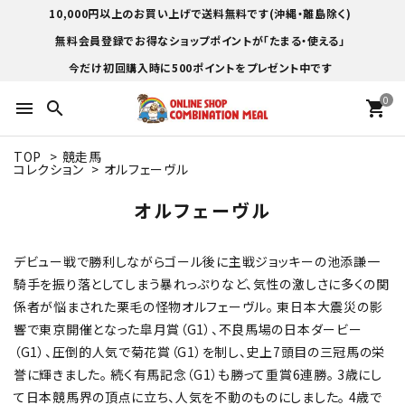
10,000円以上のお買い上げで送料無料です(沖縄・離島除く)
無料会員登録でお得なショップポイントが「たまる・使える」
今だけ初回購入時に500ポイントをプレゼント中です
0
menu
search
shopping_cart
TOP
>
競走馬
コレクション
>
オルフェーヴル
オルフェーヴル
デビュー戦で勝利しながらゴール後に主戦ジョッキーの池添謙一
騎手を振り落としてしまう暴れっぷりなど、気性の激しさに多くの関
係者が悩まされた栗毛の怪物オルフェーヴル。 東日本大震災の影
響で東京開催となった皐月賞（G1）、不良馬場の日本ダービー
（G1）、圧倒的人気で菊花賞（G1）を制し、史上7頭目の三冠馬の栄
誉に輝きました。 続く有馬記念（G1）も勝って重賞6連勝。 3歳にし
て日本競馬界の頂点に立ち、人気を不動のものにしました。 4歳で