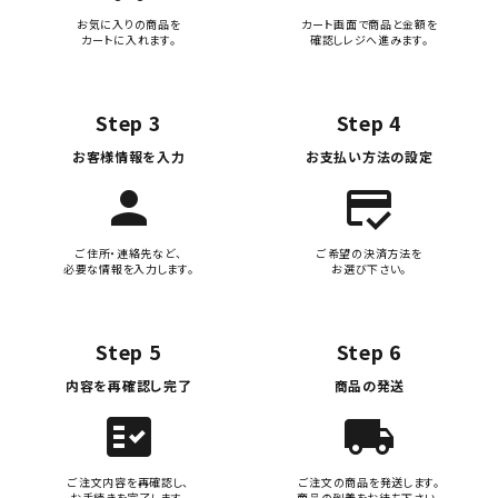
お気に入りの商品を
カート画面で商品と金額を
カートに入れます。
確認しレジへ進みます。
Step 3
Step 4
お客様情報を入力
お支払い方法の設定
person
credit_score
ご住所・連絡先など、
ご希望の決済方法を
必要な情報を入力します。
お選び下さい。
Step 5
Step 6
内容を再確認し完了
商品の発送
fact_check
local_shipping
ご注文内容を再確認し、
ご注文の商品を発送します。
お手続きを完了します。
商品の到着をお待ち下さい。