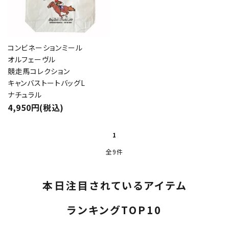
コンビネーションミール
オルフェーヴル
close
競走馬コレクション
キャンバストートバッグL
ナチュラル
キーワード
4,950円(税込)
1
カテゴリー
全9件
本日注目されているアイテム
検索する
ランキングTOP10