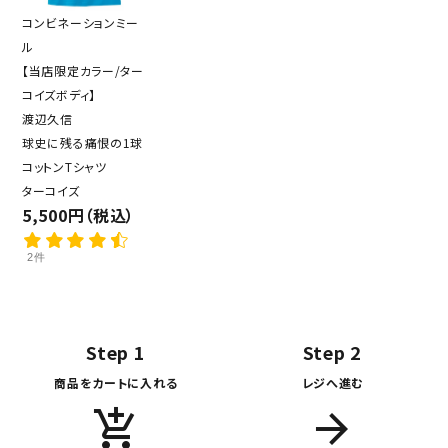
コンビネーションミー
ル
【当店限定カラー/ター
コイズボディ】
渡辺久信
球史に残る痛恨の1球
コットンTシャツ
ターコイズ
5,500円（税込）
2件
Step 1
Step 2
商品をカートに入れる
レジへ進む
add_shopping_cart
arrow_forward