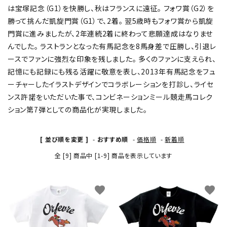
は宝塚記念（G1）を快勝し、秋はフランスに遠征。 フォワ賞（G2）を
勝って挑んだ凱旋門賞（G1）で、2着。 翌5歳時もフォワ賞から凱旋
門賞に進みましたが、2年連続2着に終わって悲願達成はなりませ
んでした。 ラストランとなった有馬記念を8馬身差で圧勝し、引退レ
ースでファンに強烈な印象を残しました。 多くのファンに支えられ、
記憶にも記録にも残る活躍に敬意を表し、2013年有馬記念をフュ
ーチャーしたイラストデザインでコラボレーションを打診し、ライセ
ンス許諾をいただいた事で、コンビネーションミール競走馬コレク
ション第7弾としての商品化が実現しました。
[ 並び順を変更 ]
-
おすすめ順
-
価格順
-
新着順
全 [9] 商品中 [1-9] 商品を表示しています
favorite
favorite