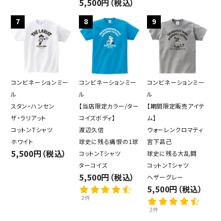
5,500円（税込）
7
8
9
コンビネーションミー
コンビネーションミー
コンビネーションミー
ル
ル
ル
スタン・ハンセン
【当店限定カラー/ター
【期間限定販売アイテ
ザ・ラリアット
コイズボディ】
ム】
コットンTシャツ
渡辺久信
ウォーレンクロマティ
ホワイト
球史に残る痛恨の1球
宮下昌己
5,500円（税込）
コットンTシャツ
球史に残る大乱闘
ターコイズ
コットンTシャツ
5,500円（税込）
ヘザーグレー
5,500円（税込）
2件
2件