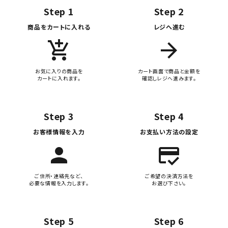
Step 1
Step 2
商品をカートに入れる
レジへ進む
add_shopping_cart
arrow_forward
お気に入りの商品を
カート画面で商品と金額を
カートに入れます。
確認しレジへ進みます。
Step 3
Step 4
お客様情報を入力
お支払い方法の設定
person
credit_score
ご住所・連絡先など、
ご希望の決済方法を
必要な情報を入力します。
お選び下さい。
Step 5
Step 6