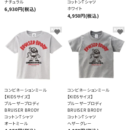
ナチュラル
コットンTシャツ
6,930円(税込)
ホワイト
キーワード
4,950円(税込)
favorite
favorite
カテゴリー
検索する
コンビネーションミール
コンビネーションミール
【KIDSサイズ】
【KIDSサイズ】
ブルーザーブロディ
ブルーザーブロディ
BRUISER BRODY
BRUISER BRODY
コットンTシャツ
コットンTシャツ
オートミール
ヘザーグレー