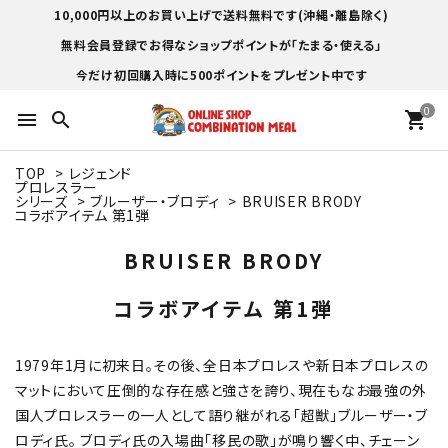
10,000円以上のお買い上げで送料無料です(沖縄・離島除く)
無料会員登録でお得なショップポイントが「たまる・使える」
今だけ初回購入時に500ポイントをプレゼント中です
0
menu
search
shopping_cart
TOP
>
レジェンド
プロレスラー
シリーズ
>
ブルーザー・ブロディ
>
BRUISER BRODY
コラボアイテム 第1弾
BRUISER BRODY
コラボアイテム 第1弾
1979年1月に初来日。その後、全日本プロレスや新日本プロレスの
マットにおいて圧倒的な存在感と強さを誇り、現在もなお最強の外
国人プロレスラーの一人として語り継がれる「超獣」ブルーザー・ブ
ロディ氏。 ブロディ氏の入場曲「移民の歌」が鳴り響く中、チェーン