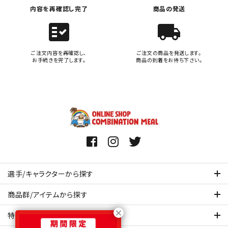
内容を再確認し完了
商品の発送
fact_check
local_shipping
ご注文内容を再確認し、
ご注文の商品を発送します。
お手続きを完了します。
商品の到着をお待ち下さい。
選手/キャラクターから探す
商品群/アイテムから探す
特集ページを見てみる