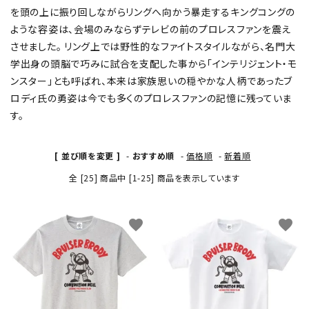
を頭の上に振り回しながらリングへ向かう暴走するキングコングの
ような容姿は、会場のみならずテレビの前のプロレスファンを震え
させました。 リング上では野性的なファイトスタイルながら、名門大
学出身の頭脳で巧みに試合を支配した事から「インテリジェント・モ
ンスター」とも呼ばれ、本来は家族思いの穏やかな人柄であったブ
ロディ氏の勇姿は今でも多くのプロレスファンの記憶に残っていま
す。
[ 並び順を変更 ]
-
おすすめ順
-
価格順
-
新着順
全 [25] 商品中 [1-25] 商品を表示しています
favorite
favorite