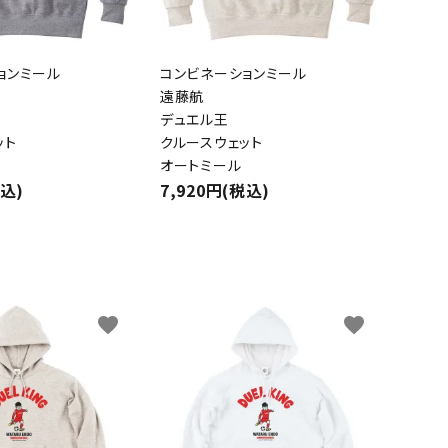
ョンミール
コンビネーションミール
遠藤航
デュエル王
ット
クルースウェット
オートミール
税込)
7,920円(税込)
favorite
favorite