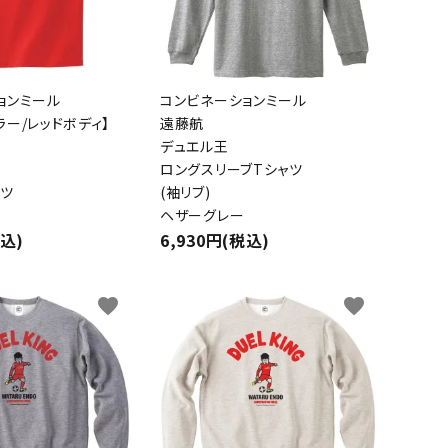
ョンミール
コンビネーションミール
ー/レッドボディ】
遠藤航
デュエル王
ロングスリーブTシャツ
ャツ
(袖リブ)
ヘザーグレー
税込)
6,930円(税込)
favorite
favorite