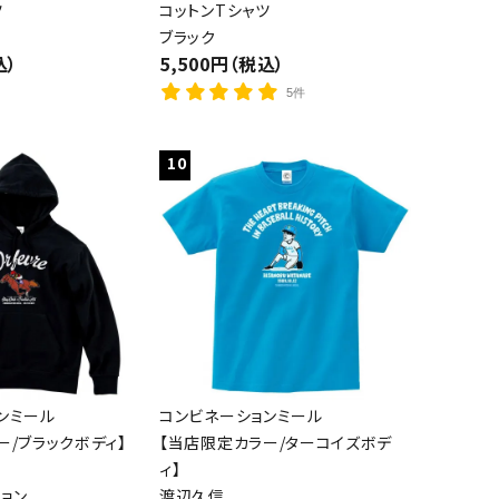
ツ
コットンTシャツ
ブラック
込）
5,500円（税込）
5件
10
ンミール
コンビネーションミール
ー/ブラックボディ】
【当店限定カラー/ターコイズボデ
ィ】
ョン
渡辺久信