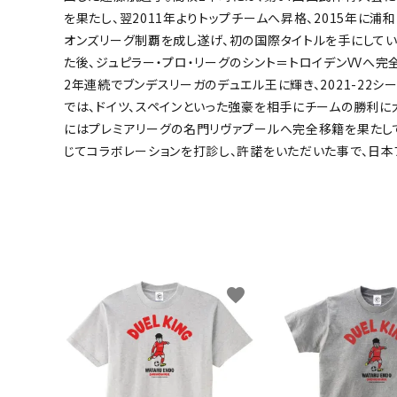
を果たし、翌2011年よりトップチームへ昇格、2015年に浦
キャンベル料理長
湘南の
オンズリーグ制覇を成し遂げ、初の国際タイトルを手にしていま
た後、ジュピラー・プロ・リーグのシント＝トロイデンVVへ完全
2年連続でブンデスリーガのデュエル王に輝き、2021-22
では、ドイツ、スペインといった強豪を相手にチームの勝利に大きく
にはプレミアリーグの名門リヴァプールへ完全移籍を果たし
じてコラボレーションを打診し、許諾をいただいた事で、日本
favorite