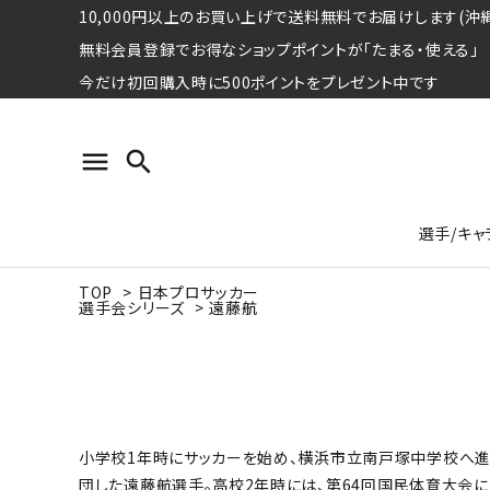
10,000円以上のお買い上げで送料無料でお届けします(沖縄
無料会員登録でお得なショップポイントが「たまる・使える」
今だけ初回購入時に500ポイントをプレゼント中です
menu
search
選手/キャ
TOP
>
日本プロサッカー
選手会シリーズ
>
遠藤航
プロ野球選手コレクション
Tシャツ
特集ページ
名球会
ロングス
特集ペ
ウォーレン･クロマティ
宇野ヘ
日本プロサッカー選手会シリーズ
パーカー
レジェ
トート
特集ページ
競走馬コレクション
小学校1年時にサッカーを始め、横浜市立南戸塚中学校へ進
水泳競技選手コレクション
期間限定販売アイテム
ジャパ
団した遠藤航選手。高校2年時には、第64回国民体育大会に