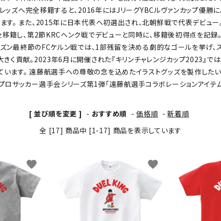
和レッズへ完全移籍すると、2016年にはJリーグYBCルヴァンカップ優勝に
わんこディオゴくん
す。 また、2015年に日本代表へ初選出され、北朝鮮戦で代表デビュー
移籍し、第2節KRCヘンク戦でデビューと同時に、移籍後初得点を記録。 そ
シーズン最終節のFCケルン戦では、1部残留を決める劇的なゴールを挙げ、
貢献。2023年6月に開催された『キリンチャレンジカップ2023』ではS
ています。 遠藤航選手への尊敬の念を込めたイラストグッズを製作した
プロサッカー選手会シリーズ第1弾「遠藤航選手コラボレーションアイテム
[ 並び順を変更 ]
-
おすすめ順
-
価格順
-
新着順
全 [17] 商品中 [1-17] 商品を表示しています
favorite
favorite