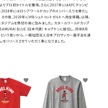
よりプロ初タイトルを獲得。さらに2017年にはAFCチャンピ
。2018年にはロシアワールドカップのメンバー入りを果たし
の後、2020年にVfBシュトゥットガルトへ完全移籍。以降、
スタジアムを熱狂の渦に包みました。 カタールワールドカップ
AMURAI BLUE（日本代表）キャプテンに就任し、同年8月
いという思いから、一般社団法人日本プロサッカー選手会を通
」をリリースさせていただく事になりました。
favorite
favorite