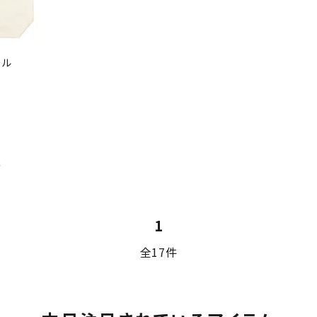
ール
件
1
全17件