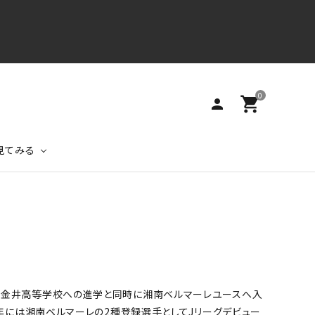
0
shopping_cart
person
見てみる
プロレスラーコレクション
クルースウェット
特集ページ
初代タイガーマスク
格闘家コレクション
当店限定販売アイテム
立金井高等学校への進学と同時に湘南ベルマーレユースへ入
ビーチサッカーフレンズ
年には湘南ベルマーレの2種登録選手としてJリーグデビュー