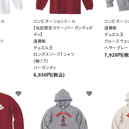
ール
コンビネーションミール
コンビネーシ
【当店限定カラー/バーガンディボ
遠藤航
ディ】
デュエル王
ツ
遠藤航
クルースウェ
デュエル王
ヘザーグレー
ロングスリーブTシャツ
7,920円(
(袖リブ)
バーガンディ
6,930円(税込)
favorite
favorite