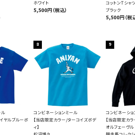
ホワイト
コットンTシャ
5,500円（税込）
ブラック
5,500円（税
件
8
9
ール
コンビネーションミール
コンビネーショ
ロイヤルブルーボ
【当店限定カラー/ターコイズボデ
【当店限定カラ
ィ】
オルフェーヴル
松沼博久
競走馬コレクシ