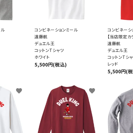
ール
コンビネーションミール
コンビネーシ
遠藤航
【当店限定カラ
デュエル王
遠藤航
コットンTシャツ
デュエル王
ホワイト
コットンTシ
5,500円(税込)
レッド
5,500円(
favorite
favorite