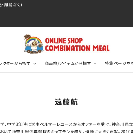
・離島除く)
ラクターから探す
商品群/アイテムから探す
特集ページを
レジェンドプロ野球選手シリーズ
リーブTシャツ
ージ
レジェンドプロレスラーシリーズ
ポロシャツ
特集ページ
ディング事件
球史に残る伝説シリーズ
遠藤航
ンドサッカー選手シリーズ
バッグ
競走馬コレクション
KIDSサイズ
学、中学3年時に湘南ベルマーレユースからオファーを受け、神奈川県
ニメーションコレクション
カジュアルフットボールスタイル
おいて神奈川県少年選抜のキャプテンを務め、優勝に大きく貢献。2010