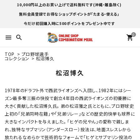
10,000円以上のお買い上げで送料無料です(沖縄・離島除く)
無料会員登録でお得なショップポイントが「たまる・使える」
今だけ初回購入時に500ポイントをプレゼント中です
0
menu
search
shopping_cart
TOP
>
プロ野球選手
コレクション
>
松沼博久
松沼博久
1978年のドラフト外で西武ライオンズへ入団し、1982年にはシー
ズン最多奪三振の快投で創立4年目の西武ライオンズの初優勝に
大きく貢献した松沼博久氏。 弟の松沼雅之氏とともに、プロ野球史
上初の「兄弟同時在籍」や「兄弟リレー」などの歴史的快挙も球界に
大きなインパクトを与えました。 「ヒゲの兄やん」の愛称で親しま
れ、独特なサブマリン（アンダースロー）投法は、地面スレスレから
放たれるなめらかで芸術的なフォームで「ヒゲとサブマリン投法の