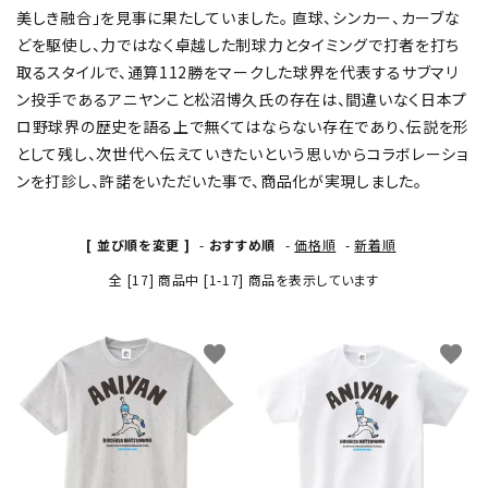
美しき融合」を見事に果たしていました。 直球、シンカー、カーブな
どを駆使し、力ではなく卓越した制球力とタイミングで打者を打ち
取るスタイルで、通算112勝をマークした球界を代表するサブマリ
ン投手であるアニヤンこと松沼博久氏の存在は、間違いなく日本プ
ロ野球界の歴史を語る上で無くてはならない存在であり、伝説を形
として残し、次世代へ伝えていきたいという思いからコラボレーショ
ンを打診し、許諾をいただいた事で、商品化が実現しました。
[ 並び順を変更 ]
-
おすすめ順
-
価格順
-
新着順
全 [17] 商品中 [1-17] 商品を表示しています
favorite
favorite