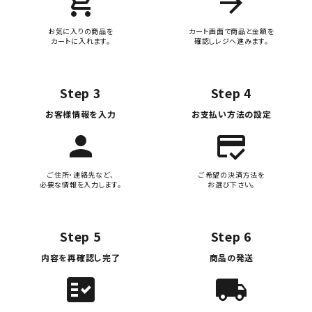
add_shopping_cart
arrow_forward
お気に入りの商品を
カート画面で商品と金額を
カートに入れます。
確認しレジへ進みます。
Step 3
Step 4
お客様情報を入力
お支払い方法の設定
person
credit_score
ご住所・連絡先など、
ご希望の決済方法を
必要な情報を入力します。
お選び下さい。
Step 5
Step 6
内容を再確認し完了
商品の発送
fact_check
local_shipping