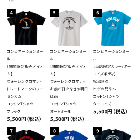
1件
4
5
6
コンビネーションミー
コンビネーションミー
コンビネーションミー
ル
ル
ル
【期間限定販売アイテ
【期間限定販売アイテ
【当店限定カラー/ター
ム】
ム】
コイズボディ】
ウォーレンクロマティ
ウォーレンクロマティ
松沼博久
トレードマークのフー
お前が打たなきゃ明日
ヒゲの兄やん
センガム
は雨
コットンTシャツ
コットンTシャツ
コットンTシャツ
ターコイズ
5,500円（税込）
ブラック
オートミール
close
5,500円（税込）
5,500円（税込）
7
8
9
キーワード