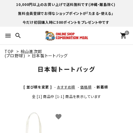
10,000円以上のお買い上げで送料無料です(沖縄・離島除く)
無料会員登録でお得なショップポイントが「たまる・使える」
今だけ初回購入時に500ポイントをプレゼント中です
0
menu
search
shopping_cart
TOP
>
桧山進次郎
(プロ野球)
>
日本製トートバッグ
日本製トートバッグ
[ 並び順を変更 ]
-
おすすめ順
-
価格順
-
新着順
全 [1] 商品中 [1-1] 商品を表示しています
favorite