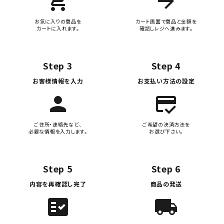
add_shopping_cart
arrow_forward
お気に入りの商品を
カート画面で商品と金額を
カートに入れます。
確認しレジへ進みます。
Step 3
Step 4
お客様情報を入力
お支払い方法の設定
person
credit_score
ご住所・連絡先など、
ご希望の決済方法を
必要な情報を入力します。
お選び下さい。
Step 5
Step 6
内容を再確認し完了
商品の発送
fact_check
local_shipping