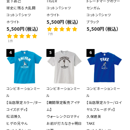
宮下昌己
TIGER
トレードマークのフー
球史に残る大乱闘
コットンTシャツ
センガム
コットンTシャツ
ホワイト
コットンTシャツ
5,500円（税込）
ホワイト
ブラック
5,500円（税込）
5,500円（税込）
7件
1件
4
5
6
コンビネーションミー
コンビネーションミー
コンビネーションミー
ル
ル
ル
【当店限定カラー/ター
【期間限定販売アイテ
【当店限定カラー/ロイ
コイズボディ】
ム】
ヤルブルーボディ】
松沼博久
ウォーレンクロマティ
久保建英
ヒゲの兄やん
お前が打たなきゃ明日
TAKE