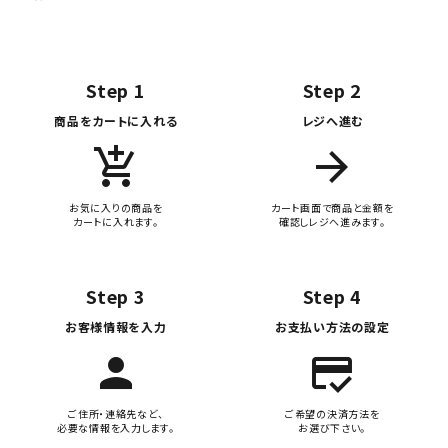
Step 1
Step 2
商品をカートに入れる
レジへ進む
add_shopping_cart
arrow_forward
お気に入りの商品を
カート画面で商品と金額を
カートに入れます。
確認しレジへ進みます。
Step 3
Step 4
お客様情報を入力
お支払い方法の設定
person
credit_score
ご住所・連絡先など、
ご希望の決済方法を
必要な情報を入力します。
お選び下さい。