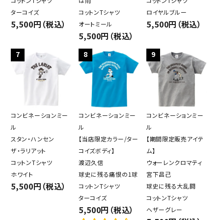
コットンTシャツ
は雨
コットンTシャツ
ターコイズ
コットンTシャツ
ロイヤルブルー
5,500円（税込）
5,500円（税込）
オートミール
5,500円（税込）
7
8
9
close
コンビネーションミー
コンビネーションミー
コンビネーションミー
ル
ル
ル
スタン・ハンセン
【当店限定カラー/ター
【期間限定販売アイテ
キーワード
ザ・ラリアット
コイズボディ】
ム】
コットンTシャツ
渡辺久信
ウォーレンクロマティ
ホワイト
球史に残る痛恨の1球
宮下昌己
5,500円（税込）
カテゴリー
コットンTシャツ
球史に残る大乱闘
ターコイズ
コットンTシャツ
5,500円（税込）
ヘザーグレー