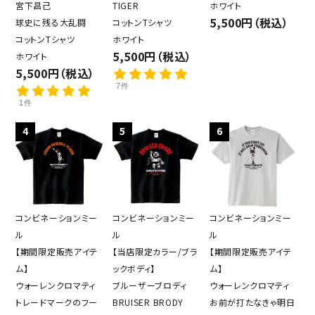
宮下昌己
TIGER
ホワイト
5,500円（税込）
球史に残る大乱闘
コットンTシャツ
コットンTシャツ
ホワイト
5,500円（税込）
ホワイト
5,500円（税込）
7件
1件
4
5
6
コンビネーションミー
コンビネーションミー
コンビネーションミー
ル
ル
ル
【期間限定販売アイテ
【当店限定カラー/ブラ
【期間限定販売アイテ
ム】
ックボディ】
ム】
ウォーレンクロマティ
ブルーザーブロディ
ウォーレンクロマティ
トレードマークのフー
BRUISER BRODY
お前が打たなきゃ明日