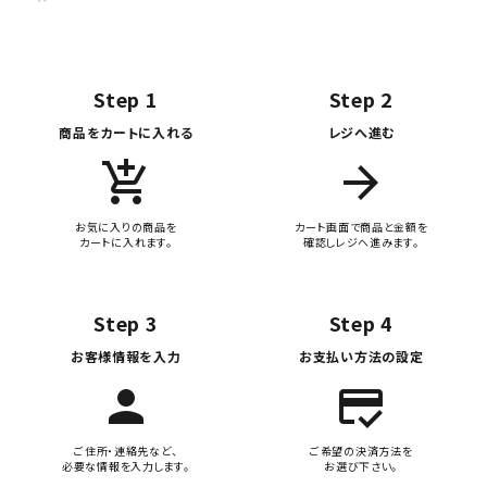
Step 1
Step 2
商品をカートに入れる
レジへ進む
add_shopping_cart
arrow_forward
お気に入りの商品を
カート画面で商品と金額を
カートに入れます。
確認しレジへ進みます。
Step 3
Step 4
お客様情報を入力
お支払い方法の設定
person
credit_score
ご住所・連絡先など、
ご希望の決済方法を
必要な情報を入力します。
お選び下さい。