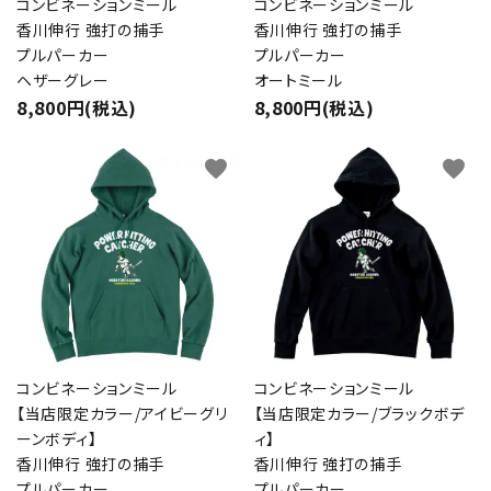
コンビネーションミール
コンビネーションミール
close
香川伸行 強打の捕手
香川伸行 強打の捕手
プルパーカー
プルパーカー
ヘザーグレー
オートミール
キーワード
8,800円(税込)
8,800円(税込)
favorite
favorite
カテゴリー
検索する
コンビネーションミール
コンビネーションミール
【当店限定カラー/アイビーグリ
【当店限定カラー/ブラックボデ
ーンボディ】
ィ】
香川伸行 強打の捕手
香川伸行 強打の捕手
プルパーカー
プルパーカー