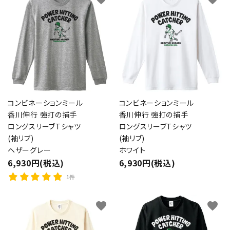
コンビネーションミール
コンビネーションミール
香川伸行 強打の捕手
香川伸行 強打の捕手
ロングスリーブTシャツ
ロングスリーブTシャツ
(袖リブ)
(袖リブ)
ヘザーグレー
ホワイト
6,930円(税込)
6,930円(税込)
1件
favorite
favorite