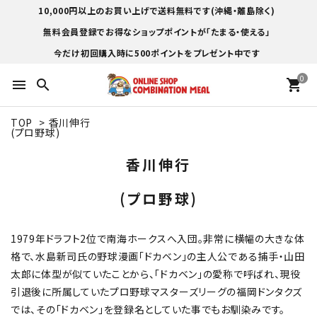
10,000円以上のお買い上げで送料無料です(沖縄・離島除く)
無料会員登録でお得なショップポイントが「たまる・使える」
今だけ初回購入時に500ポイントをプレゼント中です
0
menu
search
shopping_cart
TOP
>
香川伸行
(プロ野球)
香川伸行
(プロ野球)
1979年ドラフト2位で南海ホークスへ入団。非常に横幅の大きな体
格で、水島新司氏の野球漫画「ドカベン」の主人公である捕手・山田
太郎に体型が似ていたことから、「ドカベン」の愛称で呼ばれ、現役
引退後に所属していたプロ野球マスターズリーグの福岡ドンタクズ
では、その「ドカベン」を登録名としていた事でもお馴染みです。