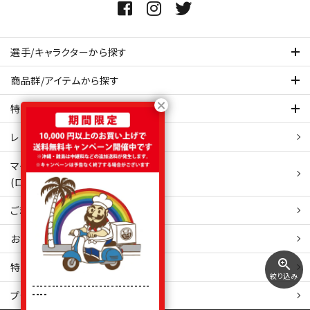
選手/キャラクターから探す
商品群/アイテムから探す
特集ページを見てみる
レビュー・口コミ 一覧ページ
マイアカウント
(ログイン/新規会員登録)
ご利用ガイド
お問い合わせ
zoom_in
特定商取引
法表示
絞り込み
------------------------------
----
プライバシーポリシー