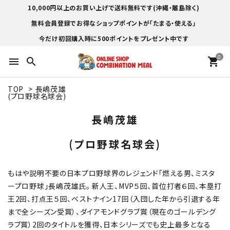
10,000円以上のお買い上げで送料無料です(沖縄・離島除く)
無料会員登録でお得なショップポイントが「たまる・使える」
今だけ初回購入時に500ポイントをプレゼント中です
0
menu
search
shopping_cart
TOP
>
長嶋茂雄
(プロ野球名球会)
長嶋茂雄
(プロ野球名球会)
もはや説明不要の日本プロ野球界のレジェンド「燃える男、ミスタ
ープロ野球」長嶋茂雄氏。 新人王、MVP５回、首位打者６回、本塁打
王2回、打点王５回、ベストナイン17回（入団した年から引退する年
まで全シーズン受賞）、ダイアモンドグラブ賞（現在のゴールデング
ラブ賞）2回のタイトルを獲得、日本シリーズでも史上最多となる