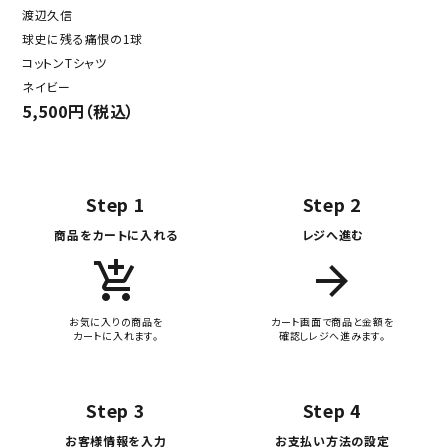
渡辺久信
球史に残る痛恨の1球
コットンTシャツ
ネイビー
5,500円（税込）
Step 1
Step 2
商品をカートに入れる
レジへ進む
add_shopping_cart
arrow_forward
お気に入りの商品を
カート画面で商品と金額を
カートに入れます。
確認しレジへ進みます。
Step 3
Step 4
お客様情報を入力
お支払い方法の設定