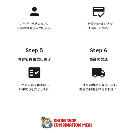
person
credit_score
ご住所・連絡先など、
ご希望の決済方法を
必要な情報を入力します。
お選び下さい。
Step 5
Step 6
内容を再確認し完了
商品の発送
fact_check
local_shipping
ご注文内容を再確認し、
ご注文の商品を発送します。
お手続きを完了します。
商品の到着をお待ち下さい。