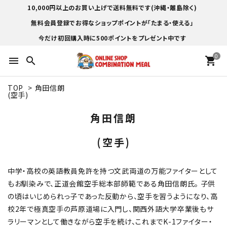
10,000円以上のお買い上げで送料無料です(沖縄・離島除く)
無料会員登録でお得なショップポイントが「たまる・使える」
今だけ初回購入時に500ポイントをプレゼント中です
0
menu
search
shopping_cart
TOP
>
角田信朗
(空手)
角田信朗
(空手)
中学・高校の英語教員免許を持つ文武両道の万能ファイターとして
もお馴染みで、正道会館空手総本部師範である角田信朗氏。 子供
の頃はいじめられっ子であった反動から、空手を習うようになり、高
校2年で極真空手の芦原道場に入門し、関西外語大学卒業後もサ
ラリーマンとして働きながら空手を続け、これまでK-1ファイター・