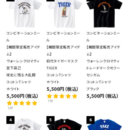
コンビネーションミー
コンビネーションミー
コンビネーションミー
ル
ル
ル
【期間限定販売アイテ
【期間限定販売アイテ
【期間限定販売アイテ
ム】
ム】
ム】
ウォーレンクロマティ
初代タイガーマスク
ウォーレンクロマティ
宮下昌己
TIGER
トレードマークのフー
球史に残る大乱闘
コットンTシャツ
センガム
コットンTシャツ
ホワイト
コットンTシャツ
5,500円（税込）
ホワイト
ブラック
5,500円（税込）
5,500円（税込）
7件
1件
4
5
6