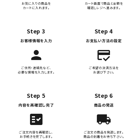
お気に入りの商品を
カート画面で商品と金額を
カートに入れます。
確認しレジへ進みます。
Step 3
Step 4
お客様情報を入力
お支払い方法の設定
person
credit_score
ご住所・連絡先など、
ご希望の決済方法を
必要な情報を入力します。
お選び下さい。
Step 5
Step 6
内容を再確認し完了
商品の発送
fact_check
local_shipping
ご注文内容を再確認し、
ご注文の商品を発送します。
お手続きを完了します。
商品の到着をお待ち下さい。