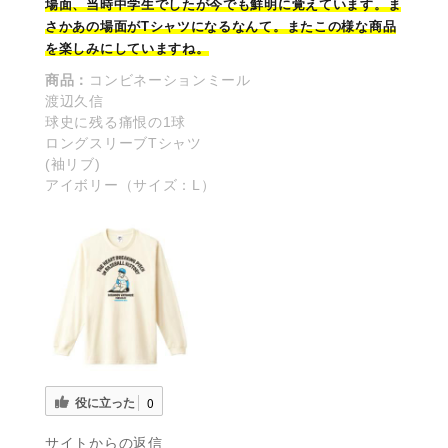
場面、当時中学生でしたが今でも鮮明に覚えています。ま
さかあの場面がTシャツになるなんて。またこの様な商品
を楽しみにしていますね。
商品：
コンビネーションミール
渡辺久信
球史に残る痛恨の1球
ロングスリーブTシャツ
(袖リブ)
アイボリー（サイズ：L）
役に立った
0
サイトからの返信