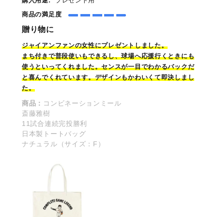
購入用途:
プレゼント用
商品の満足度
贈り物に
ジャイアンファンの
女性
にプレゼントしました。
まち付きで普段使いもできるし、球場へ応援行くときにも
使うといってくれました。センスが一目でわかるバックだ
と喜んでくれています。デザインもかわいくて即決しまし
た。
商品：
コンビネーションミール
斎藤雅樹
11試合連続完投勝利
日本製トートバッグ
ナチュラル（サイズ：F）