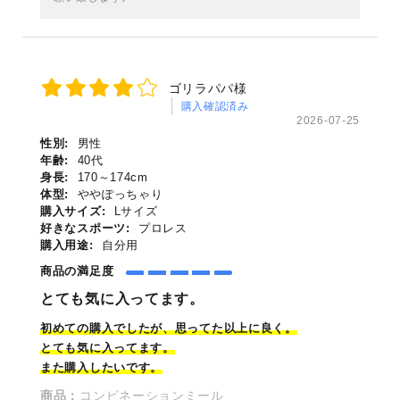
ゴリラパパ様
購入確認済み
2026-07-25
性別:
男性
年齢:
40代
身長:
170～174cm
体型:
ややぽっちゃり
購入サイズ:
Lサイズ
好きなスポーツ:
プロレス
購入用途:
自分用
商品の満足度
とても気に入ってます。
初めての購入でしたが、思
って
た以上に良く。
とても気に入ってます。
また購入したいです。
商品：
コンビネーションミール