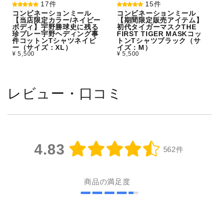
17件
15件
コンビネーションミール
コンビネーションミール
【当店限定カラー/ネイビー
【期間限定販売アイテム】
ボディ】宇野勝球史に残る
初代タイガーマスクTHE
珍プレー宇野ヘディング事
FIRST TIGER MASKコッ
件コットンTシャツネイビ
トンTシャツブラック（サ
ー（サイズ：XL）
イズ：M）
¥ 5,500
¥ 5,500
レビュー・口コミ
4.83
562件
商品の満足度