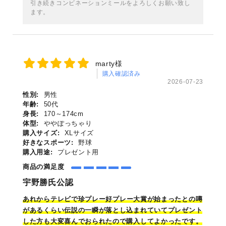
引き続きコンビネーションミールをよろしくお願い致し
ます。
marty様
購入確認済み
2026-07-23
性別:
男性
年齢:
50代
身長:
170～174cm
体型:
ややぽっちゃり
購入サイズ:
XLサイズ
好きなスポーツ:
野球
購入用途:
プレゼント用
商品の満足度
宇野勝氏公認
あれからテレビで
珍
プレー好プレー大賞が始まったとの噂
があるくらい伝説の一瞬が落とし込まれていてプレゼント
した方も大変喜んでおられたので購入してよかったです。