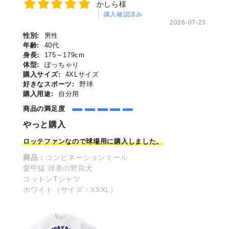
かしら様
購入確認済み
2026-07-23
性別:
男性
年齢:
40代
身長:
175～179cm
体型:
ぽっちゃり
購入サイズ:
4XLサイズ
好きなスポーツ:
野球
購入用途:
自分用
商品の満足度
やっと購入
ロッテファンなので球場
用
に購入しました。
商品：
コンビネーションミール
愛甲猛 球界の野良犬
コットンTシャツ
ホワイト（サイズ：XXXL）