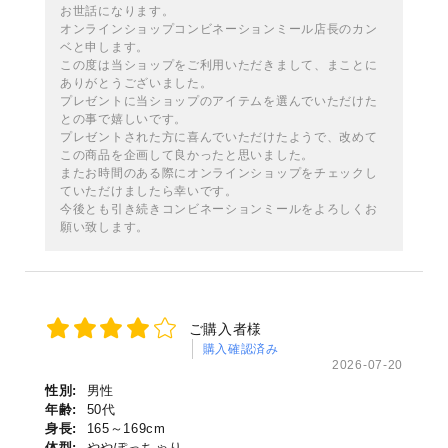
お世話になります。
オンラインショップコンビネーションミール店長のカン
ベと申します。
この度は当ショップをご利用いただきまして、まことに
ありがとうございました。
プレゼントに当ショップのアイテムを選んでいただけた
との事で嬉しいです。
プレゼントされた方に喜んでいただけたようで、改めて
この商品を企画して良かったと思いました。
またお時間のある際にオンラインショップをチェックし
ていただけましたら幸いです。
今後とも引き続きコンビネーションミールをよろしくお
願い致します。
ご購入者様
購入確認済み
2026-07-20
性別:
男性
年齢:
50代
身長:
165～169cm
体型:
ややぽっちゃり