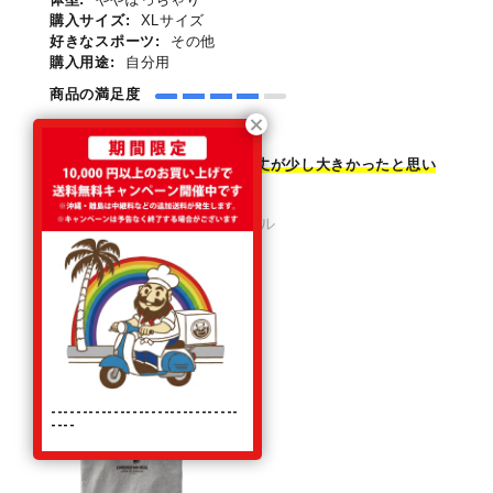
購入サイズ:
XLサイズ
好きなスポーツ:
その他
購入用途:
自分用
商品の満足度
ちょっと大きい
Lサイズだといつも小さい
けど
丈が少し大きかったと思い
ます。
商品：
コンビネーションミール
【期間限定販売アイテム】
初代タイガーマスク
THE FIRST TIGER MASK
コットンTシャツ
ヘザーグレー（サイズ：L）
------------------------------
----