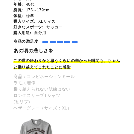
年齢:
40代
身長:
175～179cm
体型:
標準
購入サイズ:
XLサイズ
好きなスポーツ:
サッカー
購入用途:
自分用
商品の満足度
あの頃の悲しさを
この世の終わりかと思うくらいの
辛
かった瞬間も、ちゃん
と乗り越えてこれたことに感謝
商品：
コンビネーションミール
ラモス瑠偉
乗り越えられない試練はない
ロングスリーブTシャツ
(袖リブ)
ヘザーグレー（サイズ：XL）