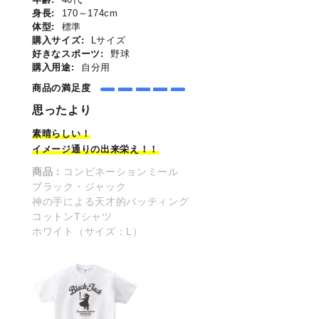
身長:
170～174cm
体型:
標準
購入サイズ:
Lサイズ
好きなスポーツ:
野球
購入用途:
自分用
商品の満足度
思ったより
素晴らしい！
イメージ
通りの出来栄え！！
商品：
コンビネーションミール
ブラック・ジャック
神の手による天才的バッティング
コットンTシャツ
ホワイト（サイズ：L）