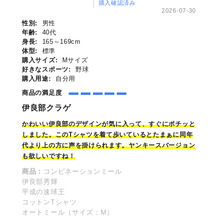
購入確認済み
2026-07-30
性別:
男性
年齢:
40代
身長:
165～169cm
体型:
標準
購入サイズ:
Mサイズ
好きなスポーツ:
野球
購入用途:
自分用
商品の満足度
伊良部クラゲ
かわいい伊良部のデザイン
が
気に入って、すぐにポチッと
しました。このTシャツを着て歩いているとたまぁに同年
代より上の方に声を掛けられます。ヤンキースバージョン
も欲しいですね！
商品：
コンビネーションミール
伊良部秀輝
平成の速球王
コットンTシャツ
オートミール（サイズ：M）