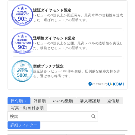
認証ダイヤモンド認定
レビューの9割以上が認証済み。最高水準の信頼性を達成
した、選ばれしストアの証明です。
透明性ダイヤモンド認定
レビューの9割以上を公開。最高レベルの透明性を実現し
た、模範となるストアの証明です。
実績プラチナ認定
認証済みレビュー500件を突破。圧倒的な顧客支持を誇
る、選ばれし称号です。
certified by
日付順 ↓
評価順
いいね数順
購入確認順
返信順
写真・動画付き順
詳細フィルター