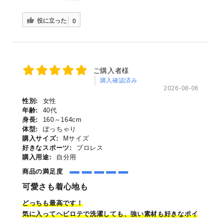
役に立った
0
ご購入者様
購入確認済み
2026-08-06
性別:
女性
年齢:
40代
身長:
160～164cm
体型:
ぽっちゃり
購入サイズ:
Mサイズ
好きなスポーツ:
プロレス
購入用途:
自分用
商品の満足度
可愛さも着心地も
どっちも最高です！
気に入って
ヘビロテ
で洗濯しても、強い素材も好きなポイ