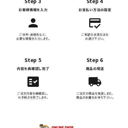
Step 3
Step 4
お客様情報を入力
お支払い方法の設定
person
credit_score
ご住所・連絡先など、
ご希望の決済方法を
必要な情報を入力します。
お選び下さい。
Step 5
Step 6
内容を再確認し完了
商品の発送
fact_check
local_shipping
ご注文内容を再確認し、
ご注文の商品を発送します。
お手続きを完了します。
商品の到着をお待ち下さい。