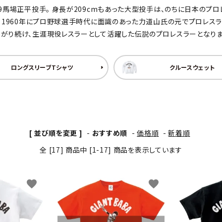
59馬場正平投手。 身長が209cmもあった大型投手は、のちに日本の
わんこディオゴくん
。 1960年にプロ野球選手時代に面識のあった力道山氏の元でプロレスラ
あがり続け、生涯現役レスラーとして活躍した伝説のプロレスラーとなりま
ロングスリーブTシャツ
クルースウェット
[ 並び順を変更 ]
-
おすすめ順
-
価格順
-
新着順
全 [17] 商品中 [1-17] 商品を表示しています
favorite
favorite