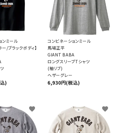
ョンミール
コンビネーションミール
ラー/ブラックボディ】
馬場正平
GIANT BABA
A
ロングスリーブTシャツ
ャツ
(袖リブ)
ヘザーグレー
税込)
6,930円(税込)
favorite
favorite