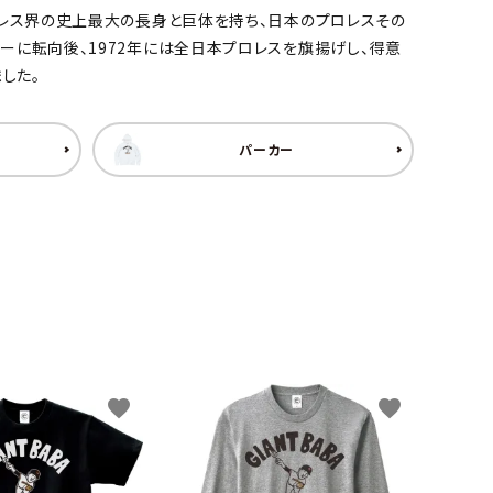
プロレス界の史上最大の長身と巨体を持ち、日本のプロレスその
ーに転向後、1972年には全日本プロレスを旗揚げし、得意
した。
パーカー
favorite
favorite