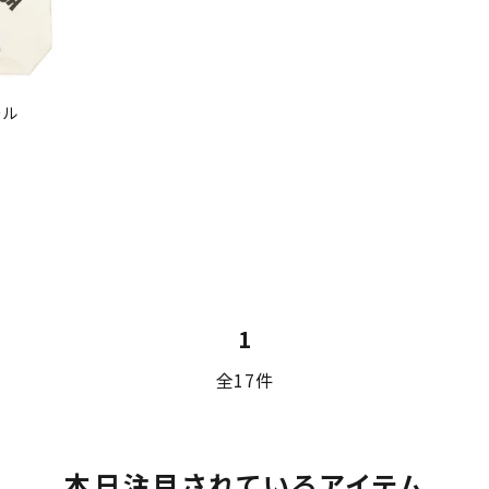
ール
1
全17件
本日注目されているアイテム