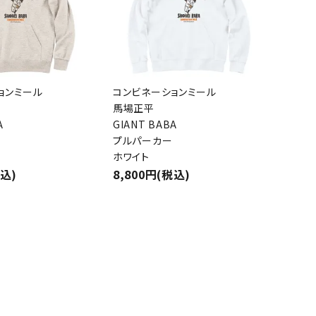
close
ョンミール
コンビネーションミール
馬場正平
A
GIANT BABA
プルパーカー
ホワイト
税込)
8,800円(税込)