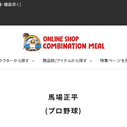
・離島除く)
ラクターから探す
商品群/アイテムから探す
特集ページを
レジェンドプロ野球選手シリーズ
リーブTシャツ
ージ
レジェンドプロレスラーシリーズ
ポロシャツ
特集ページ
ディング事件
球史に残る伝説シリーズ
馬場正平
ンドサッカー選手シリーズ
バッグ
競走馬コレクション
KIDSサイズ
(プロ野球)
ニメーションコレクション
カジュアルフットボールスタイル