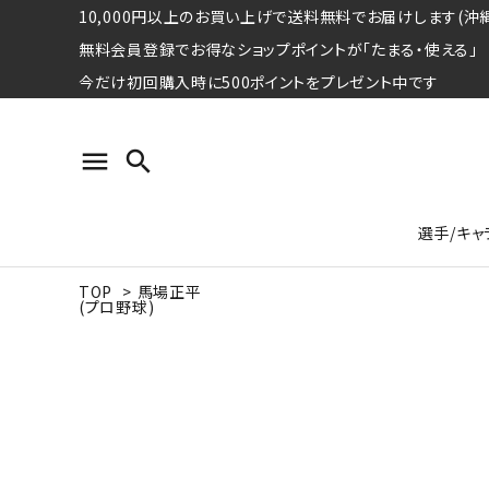
10,000円以上のお買い上げで送料無料でお届けします(沖縄
無料会員登録でお得なショップポイントが「たまる・使える」
今だけ初回購入時に500ポイントをプレゼント中です
menu
search
選手/キャ
TOP
>
馬場正平
(プロ野球)
プロ野球選手コレクション
Tシャツ
特集ページ
名球会
ロングス
特集ペ
ウォーレン･クロマティ
宇野ヘ
日本プロサッカー選手会シリーズ
パーカー
レジェ
トート
特集ページ
競走馬コレクション
水泳競技選手コレクション
期間限定販売アイテム
ジャパ