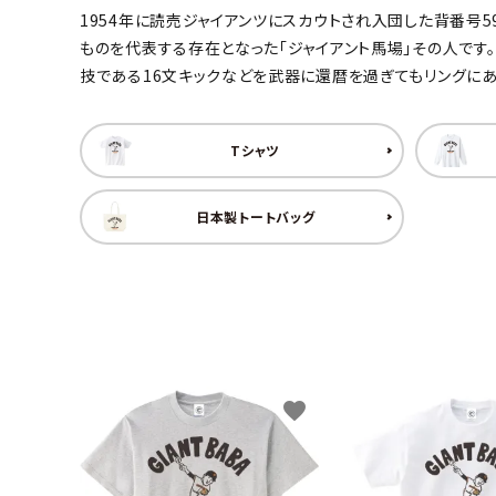
1954年に読売ジャイアンツにスカウトされ入団した背番号
キャンベル料理長
湘南の
ものを代表する存在となった「ジャイアント馬場」その人です
技である16文キックなどを武器に還暦を過ぎてもリングに
Tシャツ
日本製トートバッグ
favorite