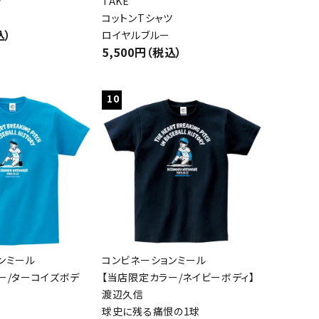
ツ
TAKE
コットンTシャツ
込）
ロイヤルブルー
5,500円（税込）
10
ンミール
コンビネーションミール
ー/ターコイズボデ
【当店限定カラー/ネイビーボディ】
渡辺久信
球史に残る痛恨の1球