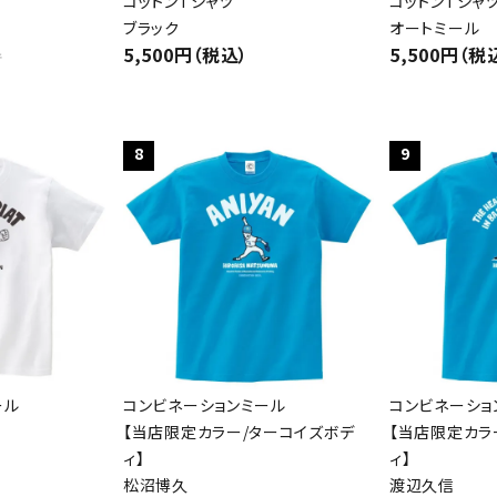
コットンTシャツ
コットンTシャ
ブラック
オートミール
5,500円（税込）
5,500円（税
件
8
9
ール
コンビネーションミール
コンビネーショ
【当店限定カラー/ターコイズボデ
【当店限定カラ
ィ】
ィ】
松沼博久
渡辺久信