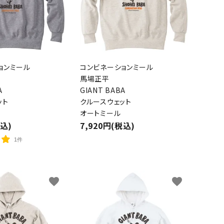
ョンミール
コンビネーションミール
馬場正平
A
GIANT BABA
ット
クルースウェット
オートミール
税込)
7,920円(税込)
1件
favorite
favorite