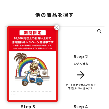
他の商品を探す
search
Step 1
Step 2
商品をカートに入れる
レジへ進む
add_shopping_cart
arrow_forward
お気に入りの商品を
カート画面で商品と金額を
カートに入れます。
確認しレジへ進みます。
------------------------------
----
Step 3
Step 4