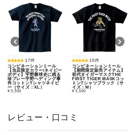
17件
15件
コンビネーションミール
コンビネーションミール
【当店限定カラー/ネイビー
【期間限定販売アイテム】
ボディ】宇野勝球史に残る
初代タイガーマスクTHE
珍プレー宇野ヘディング事
FIRST TIGER MASKコッ
件コットンTシャツネイビ
トンTシャツブラック（サ
ー（サイズ：XL）
イズ：M）
¥ 5,500
¥ 5,500
レビュー・口コミ