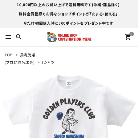
10,000円以上のお買い上げで送料無料です(沖縄・離島除く)
無料会員登録でお得なショップポイントが「たまる・使える」
今だけ初回購入時に500ポイントをプレゼント中です
0
menu
search
shopping_cart
TOP
>
長嶋茂雄
(プロ野球名球会)
>
Tシャツ