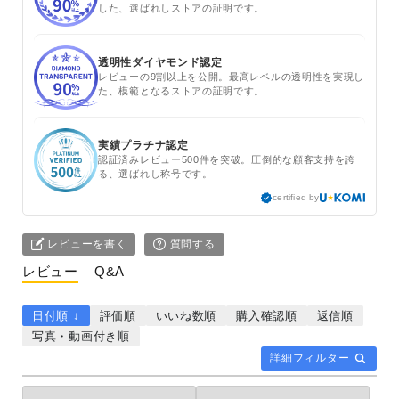
した、選ばれしストアの証明です。
透明性ダイヤモンド認定
レビューの9割以上を公開。最高レベルの透明性を実現し
た、模範となるストアの証明です。
実績プラチナ認定
認証済みレビュー500件を突破。圧倒的な顧客支持を誇
る、選ばれし称号です。
certified by
レビューを書く
質問する
レビュー
Q&A
日付順 ↓
評価順
いいね数順
購入確認順
返信順
写真・動画付き順
詳細フィルター