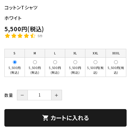
コットンTシャツ
ホワイト
5,500円(税込)
5件
S
M
L
XL
XXL
XXXL
5,500円
5,500円
5,500円
5,500円
5,500円(税
5,500円(税
(税込)
(税込)
(税込)
(税込)
込)
込)
数量
－
＋
カートに入れる
shopping_cart