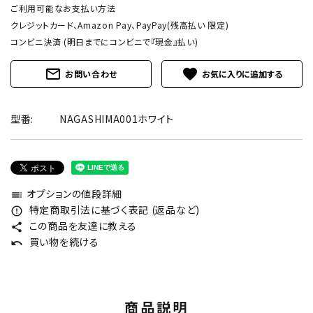
ご利用可能なお支払い方法
クレジットカード、Amazon Pay、PayPay(残高払い 限定)
コンビニ決済 (明日までにコンビニで『現金』払い)
mail_outline
favorite
お問い合わせ
型番:
NAGASHIMA001ホワイト
オプションの値段詳細
toc
特定商取引法に基づく表記 (返品など)
error_outline
この商品を友達に教える
share
買い物を続ける
undo
商品説明