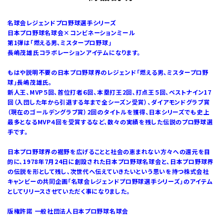
名球会レジェンドプロ野球選手シリーズ
日本プロ野球名球会×コンビネーションミール
第1弾は「燃える男、ミスタープロ野球」
長嶋茂雄氏コラボレーションアイテムになります。
もはや説明不要の日本プロ野球界のレジェンド「燃える男、ミスタープロ野
球」長嶋茂雄氏。
新人王、MVP５回、首位打者６回、本塁打王2回、打点王５回、ベストナイン17
回（入団した年から引退する年まで全シーズン受賞）、ダイアモンドグラブ賞
（現在のゴールデングラブ賞）2回のタイトルを獲得、日本シリーズでも史上
最多となるMVP４回を受賞するなど、数々の実績を残した伝説のプロ野球選
手です。
日本プロ野球界の裾野を広げることと社会の恵まれない方々への還元を目
的に、1978年7月24日に創設された日本プロ野球名球会と、日本プロ野球界
の伝説を形として残し、次世代へ伝えていきたいという思いを持つ株式会社
キャンビーの共同企画「名球会レジェンドプロ野球選手シリーズ」のアイテム
としてリリースさせていただく事になりました。
版権許諾 一般社団法人日本プロ野球名球会