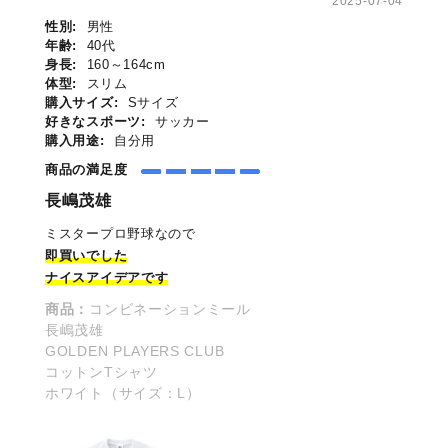
2025-07-04
性別:
男性
年齢:
40代
身長:
160～164cm
体型:
スリム
購入サイズ:
Sサイズ
好きなスポーツ:
サッカー
購入用途:
自分用
商品の満足度
長嶋茂雄
ミスタープロ野球なので
即買いでした
ナイスアイデアです
商品：
コンビネーションミール
長嶋茂雄
GOLDEN PLAYERS CLUB
コットンTシャツ
ホワイト（サイズ：L）