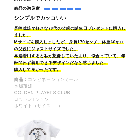
商品の満足度
シンプルでカッコいい
長嶋茂雄が好きな70代の父親の誕生
日
プレゼントに購入し
ました。
Mサイズを購入しましたが、身長170センチ、体重60キロ
の父親にジャストサイズでした。
早速着用すると私が想像していたより、似合っていて、年
齢問わず着用できるデザインだなと感じました。
購入して良かったです。
商品：
コンビネーションミール
長嶋茂雄
GOLDEN PLAYERS CLUB
コットンTシャツ
ホワイト（サイズ：L）