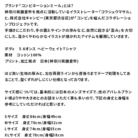
ブランド「コンビネーションミール」とは？
神奈川県鎌倉市を拠点に活動しているイラストレーター「コウシュウマサル」
と、株式会社キャンビー(東京都渋谷区)が「コンビ」を組んだコラボレーショ
ンプロジェクトです。
手描きにこだわり、手の震えやインクの滲みなど、自然に起きる「歪み」を大切
にした、温かくやわらかなイラストが描かれたアイテムを展開していきます。
ボディ 5.6オンス ヘビーウェイトTシャツ
素材 コットン100%
プリント、加工拠点 日本(神奈川県鎌倉市)
ほど良い生地の厚みと、左右両肩ラインから首後ろまでテープ処理をしてあ
ることで、型くずれがしにくい仕様となっております。
サイズ感については、基本的には日本のメンズサイズで、他のアパレルブラン
ド様よりやや大きめとのお話をいただく事も多いので、下記の身丈と身幅を
参考にしていただければと思います。
Sサイズ 身丈66cm/身幅49cm
Mサイズ 身丈70cm/身幅52cm
Lサイズ 身丈74cm/身幅55cm
XLサイズ 身丈78cm/身幅58cm