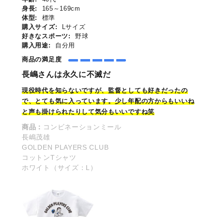
身長:
165～169cm
体型:
標準
購入サイズ:
Lサイズ
好きなスポーツ:
野球
購入用途:
自分用
商品の満足度
長嶋さんは永久に不滅だ
現役時代を知らないですが、監督としても好きだったの
で、とても気に入っています。少し年配の方からもいいね
と声も掛けられたりして気分もいいですね笑
商品：
コンビネーションミール
長嶋茂雄
GOLDEN PLAYERS CLUB
コットンTシャツ
ホワイト（サイズ：L）