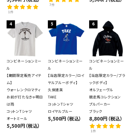
7件
1件
4
5
6
close
コンビネーションミー
コンビネーションミー
コンビネーションミー
キーワード
ル
ル
ル
【期間限定販売アイテ
【当店限定カラー/ロイ
【当店限定カラー/ブラ
ム】
ヤルブルーボディ】
ックボディ】
ウォーレンクロマティ
久保建英
オルフェーヴル
カテゴリー
お前が打たなきゃ明日
TAKE
競走馬コレクション
は雨
コットンTシャツ
プルパーカー
コットンTシャツ
ロイヤルブルー
ブラック
5,500円（税込）
8,800円（税込）
オートミール
検索する
5,500円（税込）
1件