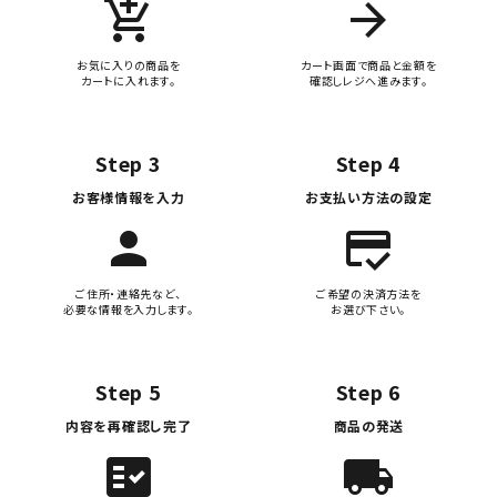
add_shopping_cart
arrow_forward
お気に入りの商品を
カート画面で商品と金額を
カートに入れます。
確認しレジへ進みます。
Step 3
Step 4
お客様情報を入力
お支払い方法の設定
person
credit_score
ご住所・連絡先など、
ご希望の決済方法を
必要な情報を入力します。
お選び下さい。
Step 5
Step 6
内容を再確認し完了
商品の発送
fact_check
local_shipping