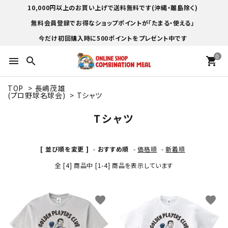
10,000円以上のお買い上げで送料無料です(沖縄・離島除く)
無料会員登録でお得なショップポイントが「たまる・使える」
今だけ初回購入時に500ポイントをプレゼント中です
0
menu
search
shopping_cart
TOP
>
長嶋茂雄
(プロ野球名球会)
>
Tシャツ
Tシャツ
[ 並び順を変更 ]
-
おすすめ順
-
価格順
-
新着順
全 [4] 商品中 [1-4] 商品を表示しています
favorite
favorite