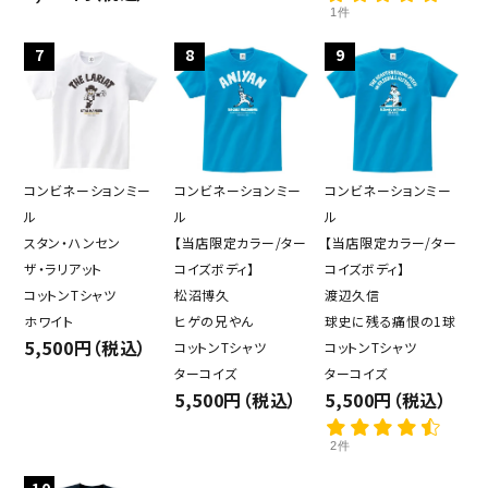
1件
7
8
9
close
コンビネーションミー
コンビネーションミー
コンビネーションミー
ル
ル
ル
スタン・ハンセン
【当店限定カラー/ター
【当店限定カラー/ター
キーワード
ザ・ラリアット
コイズボディ】
コイズボディ】
コットンTシャツ
松沼博久
渡辺久信
ホワイト
ヒゲの兄やん
球史に残る痛恨の1球
カテゴリー
5,500円（税込）
コットンTシャツ
コットンTシャツ
ターコイズ
ターコイズ
5,500円（税込）
5,500円（税込）
2件
検索する