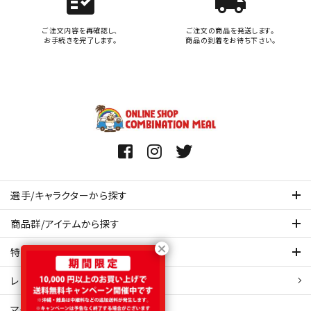
fact_check
local_shipping
ご注文内容を再確認し、
ご注文の商品を発送します。
お手続きを完了します。
商品の到着をお待ち下さい。
選手/キャラクターから探す
商品群/アイテムから探す
特集ページを見てみる
レビュー・口コミ 一覧ページ
マイアカウント