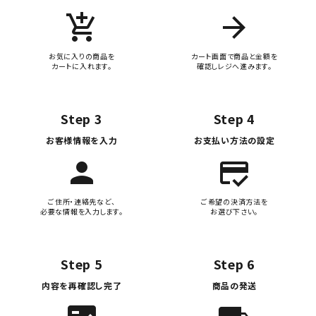
add_shopping_cart
arrow_forward
お気に入りの商品を
カート画面で商品と金額を
カートに入れます。
確認しレジへ進みます。
Step 3
Step 4
お客様情報を入力
お支払い方法の設定
person
credit_score
ご住所・連絡先など、
ご希望の決済方法を
必要な情報を入力します。
お選び下さい。
Step 5
Step 6
内容を再確認し完了
商品の発送