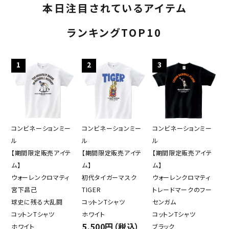
本日注目されているアイテム
ランキングTOP10
1
2
3
コンビネーションミー
コンビネーションミー
コンビネーションミー
ル
ル
ル
【期間限定販売アイテ
【期間限定販売アイテ
【期間限定販売アイテ
ム】
ム】
ム】
ウォーレンクロマティ
初代タイガーマスク
ウォーレンクロマティ
宮下昌己
TIGER
トレードマークのフー
球史に残る大乱闘
コットンTシャツ
センガム
コットンTシャツ
ホワイト
コットンTシャツ
5,500円（税込）
ホワイト
ブラック