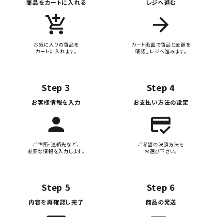
商品をカートに入れる
レジへ進む
add_shopping_cart
arrow_forward
お気に入りの商品を
カート画面で商品と金額を
カートに入れます。
確認しレジへ進みます。
Step 3
Step 4
お客様情報を入力
お支払い方法の設定
person
credit_score
ご住所・連絡先など、
ご希望の決済方法を
必要な情報を入力します。
お選び下さい。
Step 5
Step 6
内容を再確認し完了
商品の発送