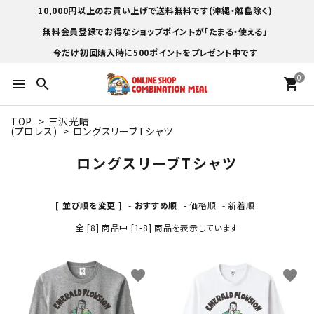
10,000円以上のお買い上げで送料無料です(沖縄・離島除く)
無料会員登録でお得なショップポイントが「たまる・使える」
今だけ初回購入時に500ポイントをプレゼント中です
0
menu
search
shopping_cart
TOP
>
三沢光晴
(プロレス)
>
ロングスリーブTシャツ
ロングスリーブTシャツ
[ 並び順を変更 ]
-
おすすめ順
-
価格順
-
新着順
全 [8] 商品中 [1-8] 商品を表示しています
favorite
favorite