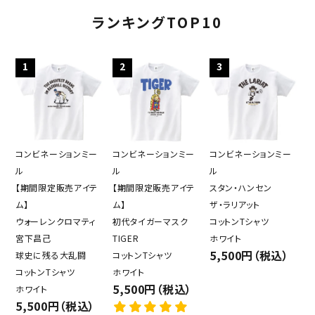
ランキングTOP10
1
2
3
close
コンビネーションミー
コンビネーションミー
コンビネーションミー
キーワード
ル
ル
ル
【期間限定販売アイテ
【期間限定販売アイテ
スタン・ハンセン
ム】
ム】
ザ・ラリアット
ウォーレンクロマティ
初代タイガーマスク
コットンTシャツ
カテゴリー
宮下昌己
TIGER
ホワイト
5,500円（税込）
球史に残る大乱闘
コットンTシャツ
コットンTシャツ
ホワイト
5,500円（税込）
ホワイト
検索する
5,500円（税込）