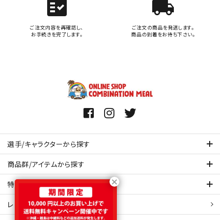
fact_check
local_shipping
ご注文内容を再確認し、
ご注文の商品を発送します。
お手続きを完了します。
商品の到着をお待ち下さい。
選手/キャラクターから探す
商品群/アイテムから探す
特集ページを見てみる
レビュー・口コミ 一覧ページ