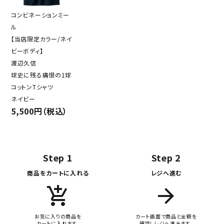
コンビネーションミー
ル
【当店限定カラー/ネイ
ビーボディ】
渡辺久信
球史に残る痛恨の1球
コットンTシャツ
ネイビー
5,500円（税込）
Step 1
Step 2
商品をカートに入れる
レジへ進む
add_shopping_cart
arrow_forward
お気に入りの商品を
カート画面で商品と金額を
カートに入れます。
確認しレジへ進みます。