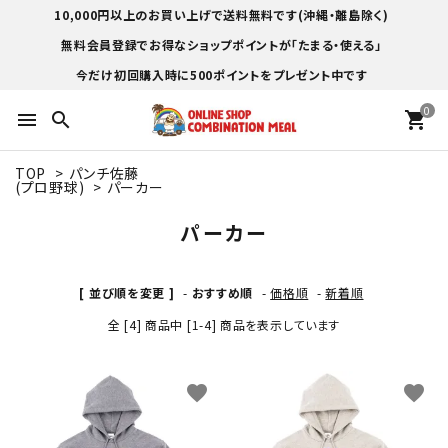
10,000円以上のお買い上げで送料無料です(沖縄・離島除く)
無料会員登録でお得なショップポイントが「たまる・使える」
今だけ初回購入時に500ポイントをプレゼント中です
0
menu
search
shopping_cart
TOP
>
パンチ佐藤
(プロ野球)
>
パーカー
パーカー
[ 並び順を変更 ]
-
おすすめ順
-
価格順
-
新着順
全 [4] 商品中 [1-4] 商品を表示しています
favorite
favorite