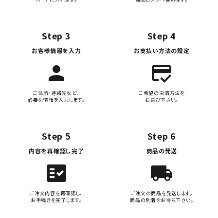
Step 3
Step 4
お客様情報を入力
お支払い方法の設定
person
credit_score
ご住所・連絡先など、
ご希望の決済方法を
必要な情報を入力します。
お選び下さい。
Step 5
Step 6
内容を再確認し完了
商品の発送
fact_check
local_shipping
ご注文内容を再確認し、
ご注文の商品を発送します。
お手続きを完了します。
商品の到着をお待ち下さい。