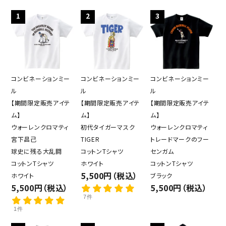
1
2
3
コンビネーションミー
コンビネーションミー
コンビネーションミー
ル
ル
ル
【期間限定販売アイテ
【期間限定販売アイテ
【期間限定販売アイテ
ム】
ム】
ム】
ウォーレンクロマティ
初代タイガーマスク
ウォーレンクロマティ
宮下昌己
TIGER
トレードマークのフー
球史に残る大乱闘
コットンTシャツ
センガム
コットンTシャツ
ホワイト
コットンTシャツ
5,500円（税込）
ホワイト
ブラック
5,500円（税込）
5,500円（税込）
7件
1件