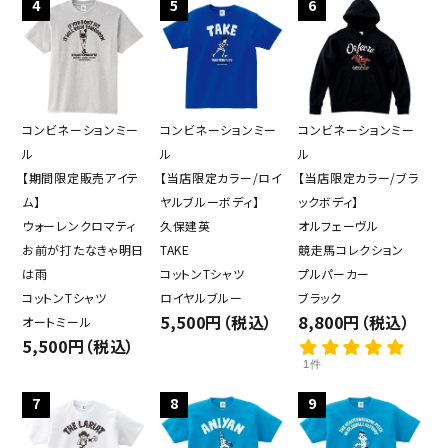
4
5
6
close
コンビネーションミー
コンビネーションミー
コンビネーションミー
ル
ル
ル
【期間限定販売アイテ
【当店限定カラー/ロイ
【当店限定カラー/ブラ
キーワード
ム】
ヤルブルーボディ】
ックボディ】
ウォーレンクロマティ
久保建英
オルフェーヴル
お前が打たなきゃ明日
TAKE
競走馬コレクション
カテゴリー
は雨
コットンTシャツ
プルパーカー
コットンTシャツ
ロイヤルブルー
ブラック
5,500円（税込）
8,800円（税込）
オートミール
5,500円（税込）
1件
検索する
7
8
9