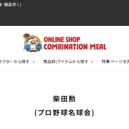
・離島除く)
ラクターから探す
商品群/アイテムから探す
特集ページを
レジェンドプロ野球選手シリーズ
リーブTシャツ
ージ
レジェンドプロレスラーシリーズ
ポロシャツ
特集ページ
ディング事件
球史に残る伝説シリーズ
柴田勲
ンドサッカー選手シリーズ
バッグ
競走馬コレクション
KIDSサイズ
(プロ野球名球会)
ニメーションコレクション
カジュアルフットボールスタイル