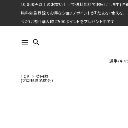
10,000円以上のお買い上げで送料無料でお届けします(沖縄
無料会員登録でお得なショップポイントが「たまる・使える」
今だけ初回購入時に500ポイントをプレゼント中です
menu
search
選手/キャ
TOP
>
柴田勲
(プロ野球名球会)
プロ野球選手コレクション
Tシャツ
特集ページ
名球会
ロングス
特集ペ
ウォーレン･クロマティ
宇野ヘ
日本プロサッカー選手会シリーズ
パーカー
レジェ
トート
特集ページ
競走馬コレクション
水泳競技選手コレクション
期間限定販売アイテム
ジャパ