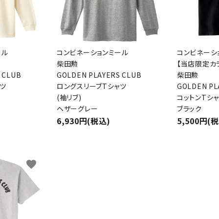
ール
コンビネーションミール
コンビネーシ
柴田勲
【当店限定カ
 CLUB
GOLDEN PLAYERS CLUB
柴田勲
ード
ツ
ロングスリーブTシャツ
GOLDEN PL
(袖リブ)
コットンTシ
ヘザーグレー
ブラック
6,930円(税込)
5,500円(
リー
favorite
検索する