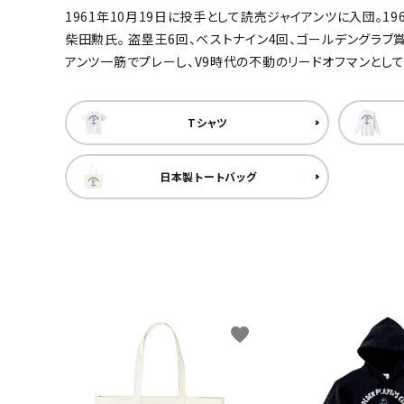
1961年10月19日に投手として読売ジャイアンツに入団。
キャンベル料理長
湘南の
柴田勲氏。 盗塁王6回、ベストナイン4回、ゴールデングラブ
アンツ一筋でプレーし、V9時代の不動のリードオフマンとし
Tシャツ
日本製トートバッグ
favorite