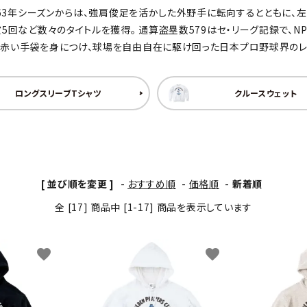
1963年シーズンからは、強肩俊足を活かした外野手に転向するとともに
わんこディオゴくん
賞5回など数々のタイトルを獲得。 通算盗塁数579はセ・リーグ記録で、N
て赤い手袋を身につけ、球場を自由自在に駆け回った日本プロ野球界のレ
ロングスリーブTシャツ
クルースウェット
[ 並び順を変更 ]
-
おすすめ順
-
価格順
-
新着順
全 [17] 商品中 [1-17] 商品を表示しています
favorite
favorite