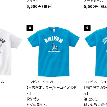
ブラック
オートミール
5,500円（税込）
5,500円（税
件
8
9
ール
コンビネーションミール
コンビネーショ
【当店限定カラー/ターコイズボデ
【当店限定カラ
ィ】
ィ】
松沼博久
渡辺久信
ヒゲの兄やん
球史に残る痛恨