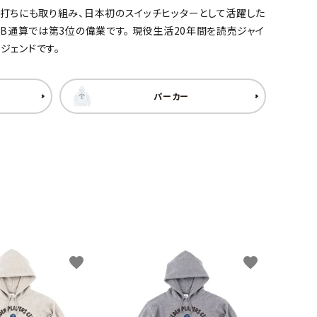
、左打ちにも取り組み、日本初のスイッチヒッターとして活躍した
PB通算では第3位の偉業です。 現役生活20年間を読売ジャイ
ジェンドです。
パーカー
favorite
favorite