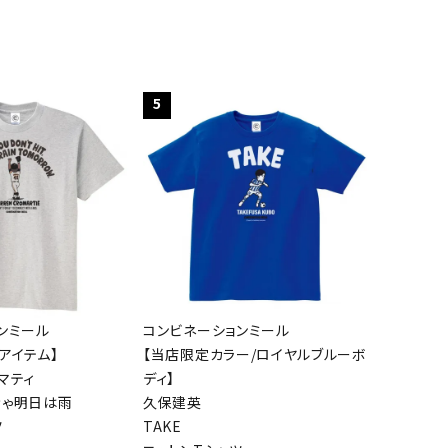
5
ンミール
コンビネーションミール
アイテム】
【当店限定カラー/ロイヤルブルーボ
マティ
ディ】
きゃ明日は雨
久保建英
ツ
TAKE